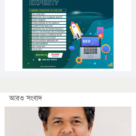
উচ্চশিক্ষায় গৌরবময় অর্জন: পূর্ণ স্কলারশিপে যুক্তরাষ্ট্রে
পিএইচডি করছেন কুয়েটের কৃতি…
সারা দেশে বজ্রাঘাতে ১৪ জনের প্রাণহানি
কঠোর হচ্ছে এসএসসি ও এইচএসসি পরীক্ষা
ফরিদগঞ্জে আগুনে পুড়লো ৬ ব্যবসা প্রতিষ্ঠান
আরও সংবাদ