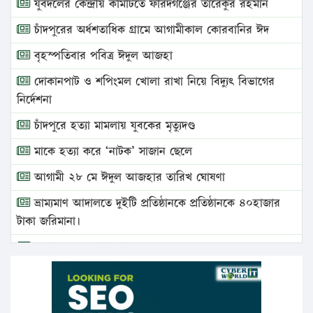
যুবদলের কেন্দ্রীয় কমিটিতে ফরিদগঞ্জের তারেকুর রহমান
চাঁদপুরের অর্ধশতাধিক গ্রামে আগামীকাল কোরবানির ঈদ
বৃহস্পতিবার পবিত্র ঈদুল আজহা
দোকানপাট ও শপিংমল খোলা রাখা নিয়ে বিদ্যুৎ বিভাগের
নির্দেশনা
চাঁদপুরে হত্যা মামলায় যুবকের মৃত্যুদণ্ড
মাকে হত্যা করে ‘নাটক’ সাজান ছেলে
আগামী ২৮ মে ঈদুল আজহার তারিখ ঘোষণা
ভ্রাম্যমাণ আদালতে দুইটি প্রতিষ্ঠানকে প্রতিষ্ঠানকে ৪০হাজার
টাকা জরিমানা।
এবার লঞ্চের ভাড়া বাড়ল
১৭ থেকে ২১ শতাংশ বিদ্যুতের দাম বাড়ানোর প্রস্তাব পিডিবির
১৬ মে চাঁদপুর ও ২৫ মে ফেনী সফরে যাবেন প্রধানমন্ত্রী