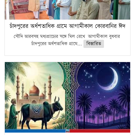
চাঁদপুরের অর্ধশতাধিক গ্রামে আগামীকাল কোরবানির ঈদ
সৌদি আরবসহ মধ্যপ্রাচ্যের সঙ্গে মিল রেখে আগামীকাল বুধবার
চাঁদপুরের অর্ধশতাধিক গ্রামে...
বিস্তারিত