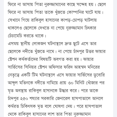
ফিরে না আসায় পিতা নুরুজ্জামানের কাছে সন্দেহ হয়। ছেলে
ফিরে না আসায় পিতা তাকে খুঁজতে কোম্পানির ঘাটে যায়।
সেখানে গিয়ে রাকিবুল হাসানের কাপড়-চোপড় ঘাটলায়
থাকলেও ছেলেকে দেখতে না পেয়ে নুরুজ্জামান চিৎকার
চেঁচামেচি করতে থাকে।
এসময় স্থানীয় লোকজন ঘটনাস্থলে দ্রুত ছুটে এসে তার
ছেলেকে নদীতে খুঁজতে নামে। না পেয়ে চাঁদপুর উত্তর ফায়ার
স্টেশন কর্মকর্তাদের বিষয়টি অবগত করা হয়। ফায়ার
সার্ভিসের সিনিয়র স্টেশন অফিসার ফরিদ আহম্মদ মনিরের
নেতৃত্বে একটি টিম ঘটনাস্থলে এসে ফায়ার সার্ভিসের ডুবোরি
আব্দুল মতিনকে নদীতে নামিয়ে প্রায় ৩০ মিনিট খোঁজার পর
মৃত অবস্থায় রাকিবুল হাসানকে উদ্ধার করে। পরে তাকে
চাঁদপুর ২৫০ শয্যার সরকারি জেনারেল হাসপাতালে আনলে
কর্মরত চিকিৎসক মৃত বলে ঘোষণা দেয়। পরে হাসপাতাল
থেকে রাকিবুল হাসানের লাশ তার পিতা নুরুজ্জামান