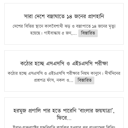
সারা দেশে বজ্রাঘাতে ১৪ জনের প্রাণহানি
দেশের বিভিন্ন স্থানে কালবৈশাখী ঝড় ও বজ্রাপাতে ১৪ জনের মৃত্যু
হয়েছে। গাইবান্ধায় ৫ জন,...
বিস্তারিত
কঠোর হচ্ছে এসএসসি ও এইচএসসি পরীক্ষা
কঠোর হচ্ছে এসএসসি ও এইচএসসি পরীক্ষার নিয়ম কানুনে। দীর্ঘদিনের
প্রশ্নপত্র ফাঁস, নকল ও...
বিস্তারিত
হরমুজ প্রণালি পার হতে পারেনি ‘বাংলার জয়যাত্রা’,
ফিরে…
ইরান-যুক্তরাষ্ট্রের যুদ্ধবিরতি কার্যকর হওয়ার পর বাংলাদেশ শিপিং