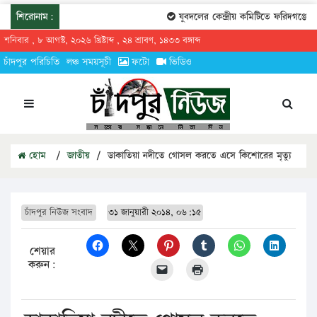
শিরোনাম:
যুবদলের কেন্দ্রীয় কমিটিতে ফরিদগঞ্জের তার
শনিবার , ৮ আগস্ট, ২০২৬ খ্রিষ্টাব্দ , ২৪ শ্রাবণ, ১৪৩৩ বঙ্গাব্দ
চাঁদপুর পরিচিতি
লঞ্চ সময়সূচী
ফটো
ভিডিও
হোম
/
জাতীয়
/
ডাকাতিয়া নদীতে গোসল করতে এসে কিশোরের মৃত্যু
চাঁদপুর নিউজ সংবাদ
৩১ জানুয়ারী ২০১৪, ০৬:১৫
শেয়ার
করুন: