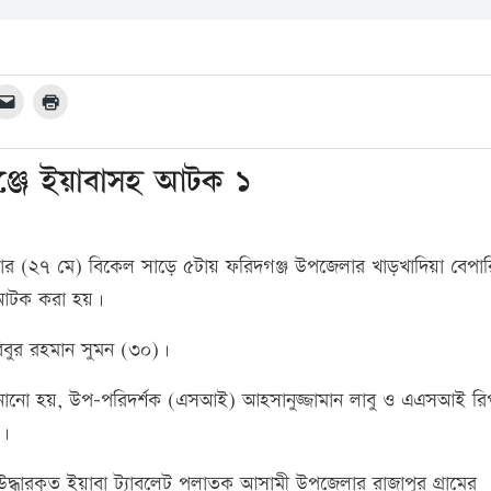
ঞ্জে ইয়াবাসহ আটক ১
িবার (২৭ মে) বিকেল সাড়ে ৫টায় ফরিদগঞ্জ উপজেলার খাড়খাদিয়া বেপা
 আটক করা হয়।
বিবুর রহমান সুমন (৩০)।
ে জানানো হয়, উপ-পরিদর্শক (এসআই) আহসানুজ্জামান লাবু ও এএসআই র
য়।
 উদ্ধারকৃত ইয়াবা ট্যাবলেট পলাতক আসামী উপজেলার রাজাপুর গ্রামের