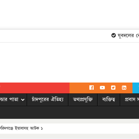
যুবদলের কেন্দ
দ
িচার পাতা
চাঁদপুরের ঐতিহ্য
তথ্যপ্রযুক্তি
ব্যক্তিত্ব
প্রবাস 
ফরিদগঞ্জে ইয়াবাসহ আটক ১