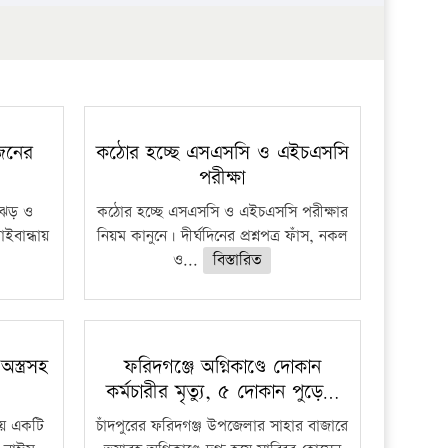
প্রতিষ্ঠান
 জনের
কঠোর হচ্ছে এসএসসি ও এইচএসসি
পরীক্ষা
ী ঝড় ও
কঠোর হচ্ছে এসএসসি ও এইচএসসি পরীক্ষার
াইবান্ধায়
নিয়ম কানুনে। দীর্ঘদিনের প্রশ্নপত্র ফাঁস, নকল
ও...
বিস্তারিত
স্ত্রসহ
ফরিদগঞ্জে অগ্নিকাণ্ডে দোকান
কর্মচারীর মৃত্যু, ৫ দোকান পুড়ে…
ায় একটি
চাঁদপুরের ফরিদগঞ্জ উপজেলার সাহার বাজারে