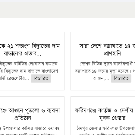
কে ২১ শতাংশ বিদ্যুতের দাম
সারা দেশে বজ্রাঘাতে ১৪
বাড়ানোর প্রস্তাব…
প্রাণহানি
বিদ্যুতের ঘাটতির লোকসান কমাতে
দেশের বিভিন্ন স্থানে কালবৈশাখ
ি বিদ্যুতের দাম বাড়াতে বাংলাদেশ
বজ্রাপাতে ১৪ জনের মৃত্যু হয়েছে। গ
র্জি রেগুলেটরি...
বিস্তারিত
৫ জন,...
বিস্তারিত
ঞ্জে আগুনে পুড়লো ৬ ব্যবসা
ফরিদগঞ্জে কার্তুজ ও দেশীয় অ
প্রতিষ্ঠান
যুবক গ্রেপ্তার
্জ উপজেলার কালির বাজারে ভয়াবহ
চাঁদপুর জেলার ফরিদগঞ্জ উপজেল