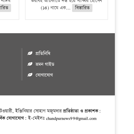
হ নাঈম
ভয়াবহ অগ্নিকাণ্ডে দগ্ধ হয়ে সাব্বির হোসেন
্তারিত
(১৪) নামে এক...
বিস্তারিত
প্রতিনিধি
ভ্রমন গাইড
যোগাযোগ
ওয়ারী, ইঞ্জিনিয়ার সোহাগ মজুমদার
প্রতিষ্ঠাতা ও প্রকাশক:
র্বিক যোগাযোগ:
ই-মেইলঃ chandpurnews99@gmail.com