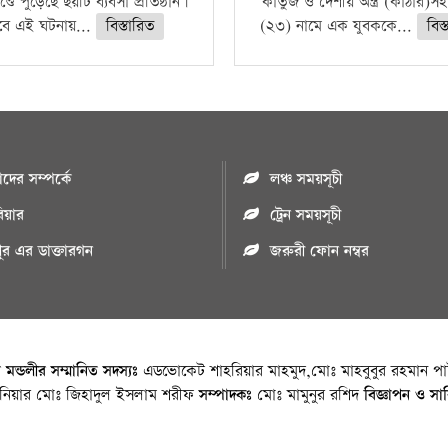
ণ্ডে পুড়েছে ছয়টি ব্যবসা প্রতিষ্ঠান।
কার্তুজ ও দেশীয় অস্ত্র (কাঠার)স
বে এই ঘটনায়...
বিস্তারিত
(২৩) নামে এক যুবককে...
বিস
ের সম্পর্কে
লঞ্চ সময়সূচী
রিয়ার
ট্রেন সময়সূচী
পুর এর ডাক্তারগন
জরুরী ফোন নম্বর
া মন্ডলীর সম্মানিত সদস্যঃ
এডভোকেট শাহরিয়ার মাহমুদ,মোঃ মাহবুবুর রহমান পাট
জিনিয়ার মোঃ জিহাদুল ইসলাম শরীফ
সম্পাদকঃ
মোঃ মামুনুর রশিদ
বিজ্ঞাপন ও সা