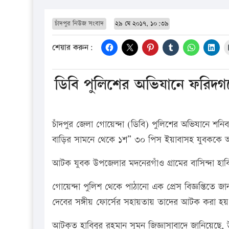
চাঁদপুর নিউজ সংবাদ
২৯ মে ২০১৭, ১০:৩৯
শেয়ার করুন:
ডিবি পুলিশের অভিযানে ফরিদগ
চাঁদপুর জেলা গোয়েন্দা (ডিবি) পুলিশের অভিযানে শন
বাড়ির সামনে থেকে ১শ” ৩০ পিস ইয়াবাসহ যুবককে
আটক যুবক উপজেলার মদনেরগাঁও গ্রামের বাসিন্দা হা
গোয়েন্দা পুলিশ থেকে পাঠানো এক প্রেস বিজ্ঞপ্তিত
দেবের সঙ্গীয় ফোর্সের সহায়তায় তাদের আটক করা হ
আটকৃত হাবিবুর রহমান সুমন জিজ্ঞাসাবাদে জানিয়েছে,