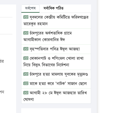
সর্বশেষ
সর্বাধিক পঠিত
যুবদলের কেন্দ্রীয় কমিটিতে ফরিদগঞ্জের
তারেকুর রহমান
চাঁদপুরের অর্ধশতাধিক গ্রামে
আগামীকাল কোরবানির ঈদ
বৃহস্পতিবার পবিত্র ঈদুল আজহা
দোকানপাট ও শপিংমল খোলা রাখা
রির
নিয়ে বিদ্যুৎ বিভাগের নির্দেশনা
চাঁদপুরে হত্যা মামলায় যুবকের মৃত্যুদণ্ড
মাকে হত্যা করে ‘নাটক’ সাজান ছেলে
িপন
আগামী ২৮ মে ঈদুল আজহার তারিখ
ঘোষণা
ভ্রাম্যমাণ আদালতে দুইটি প্রতিষ্ঠানকে