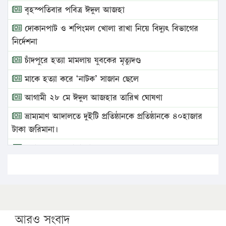
বৃহস্পতিবার পবিত্র ঈদুল আজহা
দোকানপাট ও শপিংমল খোলা রাখা নিয়ে বিদ্যুৎ বিভাগের
নির্দেশনা
চাঁদপুরে হত্যা মামলায় যুবকের মৃত্যুদণ্ড
মাকে হত্যা করে ‘নাটক’ সাজান ছেলে
আগামী ২৮ মে ঈদুল আজহার তারিখ ঘোষণা
ভ্রাম্যমাণ আদালতে দুইটি প্রতিষ্ঠানকে প্রতিষ্ঠানকে ৪০হাজার
টাকা জরিমানা।
এবার লঞ্চের ভাড়া বাড়ল
১৭ থেকে ২১ শতাংশ বিদ্যুতের দাম বাড়ানোর প্রস্তাব পিডিবির
১৬ মে চাঁদপুর ও ২৫ মে ফেনী সফরে যাবেন প্রধানমন্ত্রী
উচ্চশিক্ষায় গৌরবময় অর্জন: পূর্ণ স্কলারশিপে যুক্তরাষ্ট্রে
পিএইচডি করছেন কুয়েটের কৃতি…
আরও সংবাদ