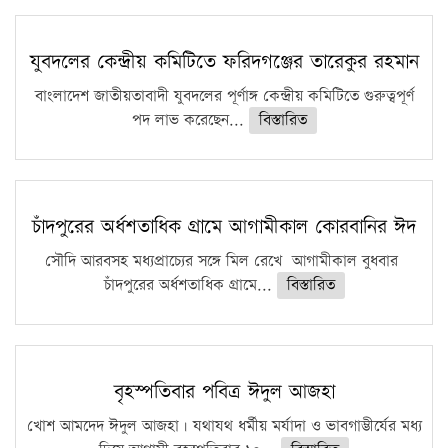
সারা দেশে বজ্রাঘাতে ১৪ জনের প্রাণহানি
কঠোর হচ্ছে এসএসসি ও এইচএসসি পরীক্ষা
যুবদলের কেন্দ্রীয় কমিটিতে ফরিদগঞ্জের তারেকুর রহমান
ফরিদগঞ্জে আগুনে পুড়লো ৬ ব্যবসা প্রতিষ্ঠান
বাংলাদেশ জাতীয়তাবাদী যুবদলের পূর্ণাঙ্গ কেন্দ্রীয় কমিটিতে গুরুত্বপূর্ণ
পদ লাভ করেছেন...
বিস্তারিত
চাঁদপুরের অর্ধশতাধিক গ্রামে আগামীকাল কোরবানির ঈদ
সৌদি আরবসহ মধ্যপ্রাচ্যের সঙ্গে মিল রেখে আগামীকাল বুধবার
চাঁদপুরের অর্ধশতাধিক গ্রামে...
বিস্তারিত
বৃহস্পতিবার পবিত্র ঈদুল আজহা
খোশ আমদেদ ঈদুল আজহা। যথাযথ ধর্মীয় মর্যাদা ও ভাবগাম্ভীর্যের মধ্য