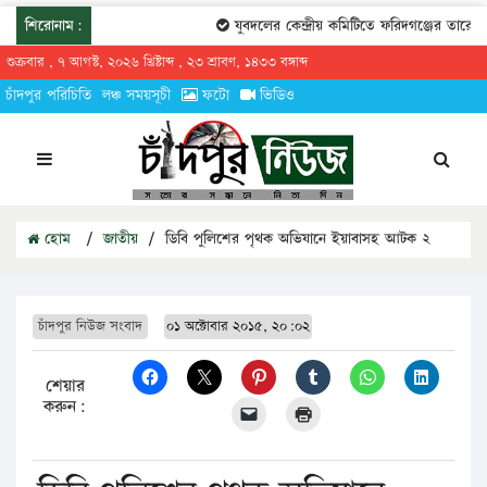
শিরোনাম:
যুবদলের কেন্দ্রীয় কমিটিতে ফরিদগঞ্জের তারেকুর
শুক্রবার , ৭ আগস্ট, ২০২৬ খ্রিষ্টাব্দ , ২৩ শ্রাবণ, ১৪৩৩ বঙ্গাব্দ
চাঁদপুর পরিচিতি
লঞ্চ সময়সূচী
ফটো
ভিডিও
হোম
/
জাতীয়
/
ডিবি পুলিশের পৃথক অভিযানে ইয়াবাসহ আটক ২
চাঁদপুর নিউজ সংবাদ
০১ অক্টোবার ২০১৫, ২০:০২
শেয়ার
করুন: