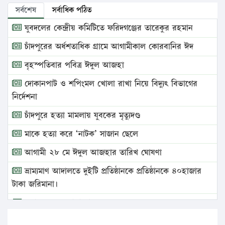
সর্বশেষ
সর্বাধিক পঠিত
যুবদলের কেন্দ্রীয় কমিটিতে ফরিদগঞ্জের তারেকুর রহমান
চাঁদপুরের অর্ধশতাধিক গ্রামে আগামীকাল কোরবানির ঈদ
বৃহস্পতিবার পবিত্র ঈদুল আজহা
দোকানপাট ও শপিংমল খোলা রাখা নিয়ে বিদ্যুৎ বিভাগের
নির্দেশনা
চাঁদপুরে হত্যা মামলায় যুবকের মৃত্যুদণ্ড
মাকে হত্যা করে ‘নাটক’ সাজান ছেলে
আগামী ২৮ মে ঈদুল আজহার তারিখ ঘোষণা
ভ্রাম্যমাণ আদালতে দুইটি প্রতিষ্ঠানকে প্রতিষ্ঠানকে ৪০হাজার
টাকা জরিমানা।
এবার লঞ্চের ভাড়া বাড়ল
১৭ থেকে ২১ শতাংশ বিদ্যুতের দাম বাড়ানোর প্রস্তাব পিডিবির