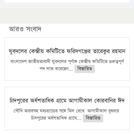
১৬ মে চাঁদপুর ও ২৫ মে ফেনী সফরে যাবেন প্রধানমন্ত্রী
উচ্চশিক্ষায় গৌরবময় অর্জন: পূর্ণ স্কলারশিপে যুক্তরাষ্ট্রে
পিএইচডি করছেন কুয়েটের কৃতি…
আরও সংবাদ
সারা দেশে বজ্রাঘাতে ১৪ জনের প্রাণহানি
কঠোর হচ্ছে এসএসসি ও এইচএসসি পরীক্ষা
যুবদলের কেন্দ্রীয় কমিটিতে ফরিদগঞ্জের তারেকুর রহমান
ফরিদগঞ্জে আগুনে পুড়লো ৬ ব্যবসা প্রতিষ্ঠান
বাংলাদেশ জাতীয়তাবাদী যুবদলের পূর্ণাঙ্গ কেন্দ্রীয় কমিটিতে গুরুত্বপূর্ণ
পদ লাভ করেছেন...
বিস্তারিত
চাঁদপুরের অর্ধশতাধিক গ্রামে আগামীকাল কোরবানির ঈদ
সৌদি আরবসহ মধ্যপ্রাচ্যের সঙ্গে মিল রেখে আগামীকাল বুধবার
চাঁদপুরের অর্ধশতাধিক গ্রামে...
বিস্তারিত