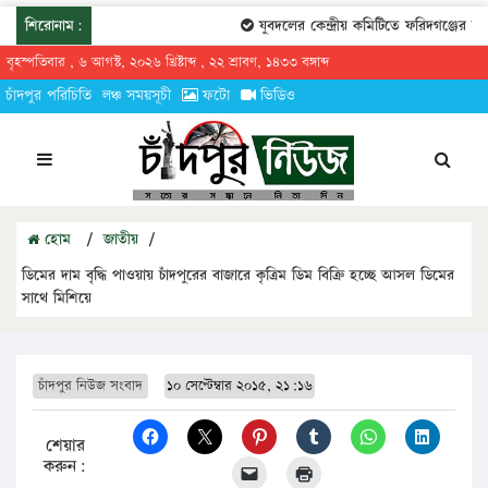
শিরোনাম:
যুবদলের কেন্দ্রীয় কমিটিতে ফরিদগঞ্জের তারে
বৃহস্পতিবার , ৬ আগস্ট, ২০২৬ খ্রিষ্টাব্দ , ২২ শ্রাবণ, ১৪৩৩ বঙ্গাব্দ
চাঁদপুর পরিচিতি
লঞ্চ সময়সূচী
ফটো
ভিডিও
হোম
/
জাতীয়
/
ডিমের দাম বৃদ্ধি পাওয়ায় চাঁদপুরের বাজারে কৃত্রিম ডিম বিক্রি হচ্ছে আসল ডিমের
সাথে মিশিয়ে
চাঁদপুর নিউজ সংবাদ
১০ সেপ্টেম্বার ২০১৫, ২১:১৬
শেয়ার
করুন: