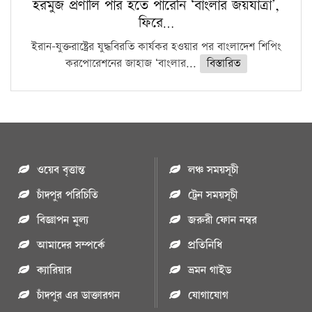
হরমুজ প্রণালি পার হতে পারেনি ‘বাংলার জয়যাত্রা’,
ফিরে…
ইরান-যুক্তরাষ্ট্রের যুদ্ধবিরতি কার্যকর হওয়ার পর বাংলাদেশ শিপিং
করপোরেশনের জাহাজ ‘বাংলার...
বিস্তারিত
ওয়েব বৃত্তান্ত
লঞ্চ সময়সূচী
চাঁদপুর পরিচিতি
ট্রেন সময়সূচী
বিজ্ঞাপন মুল্য
জরুরী ফোন নম্বর
আমাদের সম্পর্কে
প্রতিনিধি
ক্যারিয়ার
ভ্রমন গাইড
চাঁদপুর এর ডাক্তারগন
যোগাযোগ