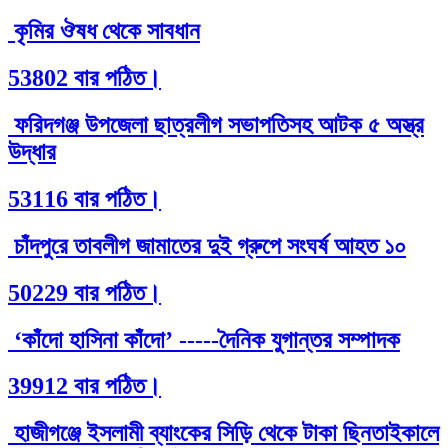
কৃমির ঔষধ থেকে সাবধান
53802 বার পঠিত।
ফরিদগঞ্জ উপজেলা ছাত্রলীগ সভাপতিসহ আটক ৫ অস্ত্র
উদ্ধার
53116 বার পঠিত।
চাঁদপুরে তাবলীগ জামাতের দুই গ্রুপে সংঘর্ষ আহত ১০
50229 বার পঠিত।
‘কাঁদো হাসিনা কাঁদো’ -----দৈনিক যুগান্তর সম্পাদক
39912 বার পঠিত।
হাজীগঞ্জে ইসলামী ব্যাংকের সিড়ি থেকে টাকা ছিনতাইকালে