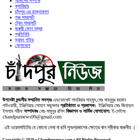
আমাদের সম্পর্কে
ক্যারিয়ার
চাঁদপুর এর ডাক্তারগন
লঞ্চ সময়সূচী
ট্রেন সময়সূচী
জরুরী ফোন নম্বর
প্রতিনিধি
ভ্রমন গাইড
যোগাযোগ
উপদেষ্টা মন্ডলীর সম্মানিত সদস্যঃ
এডভোকেট শাহরিয়ার মাহমুদ,মোঃ মাহবুবুর রহমান
পাটওয়ারী, ইঞ্জিনিয়ার সোহাগ মজুমদার
প্রতিষ্ঠাতা ও প্রকাশক:
ইঞ্জিনিয়ার মোঃ জিহাদুল
ইসলাম শরীফ
সম্পাদকঃ
মোঃ মামুনুর রশিদ
বিজ্ঞাপন ও সার্বিক যোগাযোগ:
ই-মেইলঃ
chandpurnews99@gmail.com
এই ওয়েবসাইটের যে কোনো লেখা বা ছবি পুনঃপ্রকাশের ক্ষেত্রে ঋন স্বীকার বাঞ্চনীয় ।
Copyright © 2026 • Chandpurnews.com • All Rights Reserved