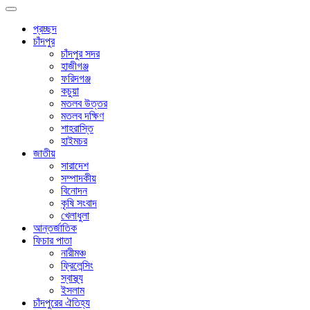
প্রচ্ছদ
চাঁদপুর
চাঁদপুর সদর
হাজীগঞ্জ
ফরিদগঞ্জ
কচুয়া
মতলব উত্তর
মতলব দক্ষিণ
শাহরাস্তি
হাইমচর
জাতীয়
সারাদেশ
সম্পাদকীয়
বিনোদন
কৃষি সংবাদ
খেলাধুলা
আন্তর্জাতিক
ফিচার পাতা
নারীমঞ্চ
ফ্রিলেন্সিং
স্বাস্থ্য
ইসলাম
চাঁদপুরের ঐতিহ্য