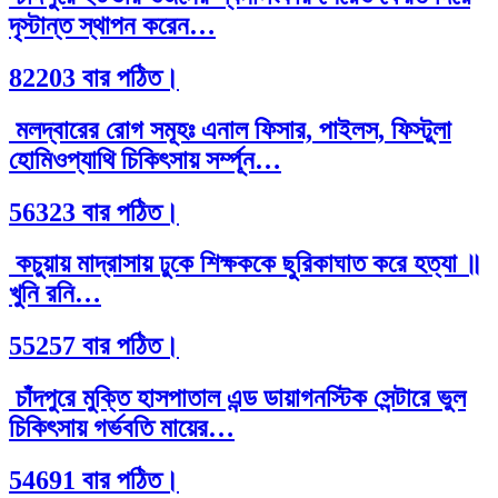
দৃস্টান্ত স্থাপন করেন…
82203 বার পঠিত।
মলদ্বারের রোগ সমূহঃ এনাল ফিসার, পাইলস, ফিস্টুলা
হোমিওপ্যাথি চিকিৎসায় সর্ম্পূন…
56323 বার পঠিত।
কচুয়ায় মাদ্রাসায় ঢুকে শিক্ষককে ছুরিকাঘাত করে হত্যা ॥
খুনি রনি…
55257 বার পঠিত।
চাঁদপুরে মুক্তি হাসপাতাল এন্ড ডায়াগনস্টিক সেন্টারে ভুল
চিকিৎসায় গর্ভবতি মায়ের…
54691 বার পঠিত।