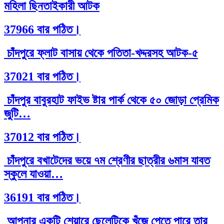
মহিলা ছিনতাইকারী আটক
37966 বার পঠিত।
চাঁদপুরে ফ্লাট বাসায় থেকে পতিতা-খদ্দরসহ আটক-৫
37021 বার পঠিত।
চাঁদপুর বাবুরহাট ফাইভ ষ্টার পার্ক থেকে ৫০ জোড়া প্রেমিক
জুটি…
37012 বার পঠিত।
চাঁদপুরে বখাটেদের ভয়ে ৭ম শ্রেণীর ছাত্রীর ৬মাস যাবত
স্কুলে যাওয়া…
36191 বার পঠিত।
আপনার একটি শেয়ারে ছেলেটিকে খুঁজে পেতে পারে তার