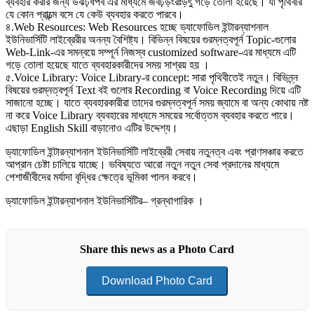
ব্যবহার করার জন্য উঝঢ়ধপব এর মাধ্যমে জবঢ়ড়ংরঃড়ৎু গড়ে তোলা হয়েছে। যা পৃথিবীর
যে কোন প্রান্ত্মে বসে যে কেউ ব্যবহার করতে পারবে।
৪.Web Resources: Web Resources হচ্ছে ড্যাফোডিল ইন্টারন্যাশনাল
ইউনিভার্সিটি লাইব্রেরীর অনন্য বৈশিষ্ট্য। বিভিন্ন বিষয়ের গুরম্নত্বপূর্ন Topic-গুলোর
Web-Link-এর সমন্বয়ে সম্পূর্ন নিজস্ব customized software-এর মাধ্যমে এটি
গড়ে তোলা হয়েছে যাতে ব্যবহারকারীদের সময় সাশ্রয় হয় ।
৫.Voice Library: Voice Library-র concept: সারা পৃথিবীতেই নতুন। বিভিন্ন্ন
বিষয়ের গুরম্নত্বপূর্ন Text বই গুলোর Recording বা Voice Recording দিয়ে এটি
সাজানো হচ্ছে। যাতে ব্যবহারকারীরা তাদের গুরম্নত্বপূর্ন সময় জ্যামে বা অন্য কোথায় নষ্ট
না করে Voice Library ব্যবহারের মাধ্যমে সময়ের সর্বোত্তম ব্যবহার করতে পারে।
এছাড়া English Skill বাড়ানোও এটির উদ্দেশ্য।
ড্যাফোডিল ইন্টারন্যাশনাল ইউনিভার্সিটি লাইব্রেরী সেবায় নতুনত্ব এবং প্রাণসঞ্চার করতে
আপ্রান চেষ্টা চালিয়ে যাচ্ছে। ভবিষ্যতে আরো নতুন নতুন সেবা প্রদানের মাধ্যমে
পেশাজীবীদের মর্যাদা বৃদ্ধির ক্ষেত্রে ভূমিকা পালন করবে।
ড্যাফোডিল ইন্টারন্যাশনাল ইউনিভার্সিটির– গ্রন্থাগারিক ।
Share this news as a Photo Card
Download Photo Card