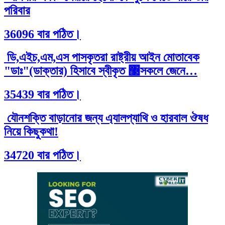
পরিবার
36096 বার পঠিত।
ডি,এইচ,এম,এস পাসকৃতরা রাষ্ট্রীয় আইন মোতাবেক
"ডাঃ"(ডাক্তার) হিসাবে স্বীকৃত ঳সকলে জেনে…
35439 বার পঠিত।
যৌনশক্তি বাড়ানোর জন্য এ্যালপ্যাথি ও হারবাল ঔষধ
নিয়ে কিছুকথা!
34720 বার পঠিত।