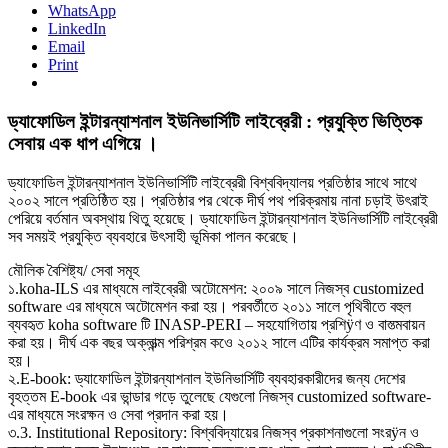
WhatsApp
LinkedIn
Email
Print
ড্যাফোডিল ইন্টারন্যাশনাল ইউনিভার্সিটি লাইব্রেরী : প্রযুক্তি ভিত্তিক
সেবায় এক ধাপ এগিয়ে ।
ড্যাফোডিল ইন্টারন্যাশনাল ইউনিভার্সিটি লাইব্রেরী বিশ্ববিদ্যালয় প্রতিষ্ঠার সাথে সাথে
২০০২ সালে প্রতিষ্ঠিত হয়। প্রতিষ্ঠার পর থেকে দীর্ঘ পথ পরিক্রমায় নানা চড়াই উৎরাই
পেরিয়ে বর্তমান অবস্থায় থিতু হয়েছে। ড্যাফোডিল ইন্টারন্যাশনাল ইউনিভার্সিটি লাইব্রেরী
সব সময়ই প্রযুক্তি ব্যবহারে উৎসাহী ভূমিকা পালন করেছে।
মৌলিক বৈশিষ্ট্য/ সেবা সমূহ
১.koha-ILS এর মাধ্যমে লাইব্রেরী অটোমেশন: ২০০৯ সালে নিজস্ব customized
software এর মাধ্যমে অটোমেশন করা হয়। পরবর্তীতে ২০১১ সালে পৃথিবীতে বহুল
ব্যবহৃত koha software টি INASP-PERI – সহযোগিতায় প্রশিÿণ ও বাস্ত্মবায়ন
করা হয়। দীর্ঘ এক বছর অক্লান্ত্ম পরিশ্রম কওে ২০১২ সালে এটির কার্যক্রম সমাপ্ত করা
হয়।
২.E-book: ড্যাফোডিল ইন্টারন্যাশনাল ইউনিভার্সিটি ব্যবহারকারীদের জন্য দেশের
বৃহত্তম E-book এর ভান্ডার গড়ে তুলেছে যেগুলো নিজস্ব customized software-
এর মাধ্যমে সংরক্ষন ও সেবা প্রদান করা হয়।
৩.3. Institutional Repository: বিশ্ববিদ্যায়ের নিজস্ব প্রকাশনাগুলো সংরÿন ও