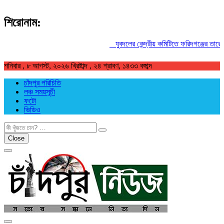
শিরোনাম:
যুবদলের কেন্দ্রীয় কমিটিতে ফরিদগঞ্জের তারেকুর 
শনিবার , ৮ আগস্ট, ২০২৬ খ্রিষ্টাব্দ , ২৪ শ্রাবণ, ১৪৩৩ বঙ্গাব্দ
চাঁদপুর পরিচিতি
লঞ্চ সময়সূচী
ফটো
ভিডিও
খুজুন
Close