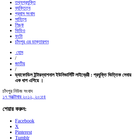
তথ্যপ্রযুক্তি
ব্যক্তিত্ব
প্রবাস সংবাদ
সাহিত্য
লিঙ্ক
ভিডিও
ফটো
চাঁদপুর এর ডাক্তারগন
হোম
/
জাতীয়
/
ড্যাফোডিল ইন্টারন্যাশনাল ইউনিভার্সিটি লাইব্রেরী : প্রযুক্তি ভিত্তিক সেবায়
এক ধাপ এগিয়ে ।
চাঁদপুর নিউজ সংবাদ
১৭ অক্টোবার ২০১২, ২০:৫৪
শেয়ার করুন:
Facebook
X
Pinterest
Tumblr