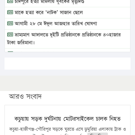
চাঁদপুরে হত্যা মামলায় যুবকের মৃত্যুদণ্ড
মাকে হত্যা করে ‘নাটক’ সাজান ছেলে
আগামী ২৮ মে ঈদুল আজহার তারিখ ঘোষণা
ভ্রাম্যমাণ আদালতে দুইটি প্রতিষ্ঠানকে প্রতিষ্ঠানকে ৪০হাজার
টাকা জরিমানা।
এবার লঞ্চের ভাড়া বাড়ল
১৭ থেকে ২১ শতাংশ বিদ্যুতের দাম বাড়ানোর প্রস্তাব পিডিবির
১৬ মে চাঁদপুর ও ২৫ মে ফেনী সফরে যাবেন প্রধানমন্ত্রী
উচ্চশিক্ষায় গৌরবময় অর্জন: পূর্ণ স্কলারশিপে যুক্তরাষ্ট্রে
পিএইচডি করছেন কুয়েটের কৃতি…
আরও সংবাদ
সারা দেশে বজ্রাঘাতে ১৪ জনের প্রাণহানি
কঠোর হচ্ছে এসএসসি ও এইচএসসি পরীক্ষা
কচুয়ায় সড়ক দুর্ঘটনায় মোটরসাইকেল চালক নিহত
ফরিদগঞ্জে আগুনে পুড়লো ৬ ব্যবসা প্রতিষ্ঠান
কচুয়া-হাজীগঞ্জ-গৌরিপুর সড়কে ঘুরতে এসে ডুমুরিয়া এলাকায় ট্রাক ও