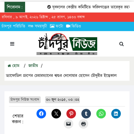
শিরোনাম:
যুবদলের কেন্দ্রীয় কমিটিতে ফরিদগঞ্জের তারেকুর রহমান
রবিবার , ৯ আগস্ট, ২০২৬ খ্রিষ্টাব্দ , ২৫ শ্রাবণ, ১৪৩৩ বঙ্গাব্দ
চাঁদপুর পরিচিতি
লঞ্চ সময়সূচী
ফটো
ভিডিও
হোম
/
জাতীয়
/
ড্যাফোডিল গ্রুপের চেয়ারম্যানের শ্বশুর দেলোয়ার হোসেন চৌধুরীর ইন্তেকাল
চাঁদপুর নিউজ সংবাদ
৩০ জুন ২০১৫, ০৩:৩২
শেয়ার
করুন: