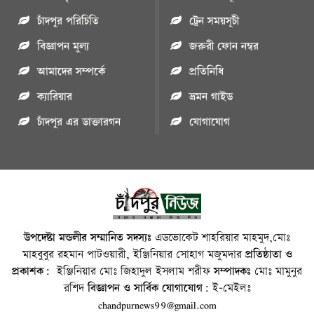
চাঁদপুর পরিচিতি
ট্রেন সময়সূচী
বিজ্ঞাপন মুল্য
জরুরী ফোন নম্বর
আমাদের সম্পর্কে
প্রতিনিধি
ক্যারিয়ার
ভ্রমন গাইড
চাঁদপুর এর ডাক্তারগন
যোগাযোগ
উপদেষ্টা মন্ডলীর সম্মানিত সদস্যঃ
এডভোকেট শাহরিয়ার মাহমুদ,মোঃ
মাহবুবুর রহমান পাটওয়ারী, ইঞ্জিনিয়ার সোহাগ মজুমদার
প্রতিষ্ঠাতা ও
প্রকাশক:
ইঞ্জিনিয়ার মোঃ জিহাদুল ইসলাম শরীফ
সম্পাদকঃ
মোঃ মামুনুর
রশিদ
বিজ্ঞাপন ও সার্বিক যোগাযোগ:
ই-মেইলঃ
chandpurnews99@gmail.com