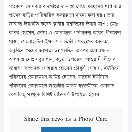
গতকাল সোমবার বাদআছর জানাজা শেষে মরহুমের লাশ তার
গ্রামের বাড়ির পারিবারিক কবরস্থানে দাফন করা হয়। তার
জানাজা ঈমামতি করেন স্থানীয় মসজিদের ঈমাম মাও: মোঃ
কবির হোসেন, দোয়া ও মোনাজাত পরিচালনা করেন পীরজাদা
মাও: মেছবাহ্-উল ইসলাম লতিফী। মরহুমের জানাজা
অনুষ্ঠানে মেয়ের জামাতা ড্যাফোডিল গ্রুপের চেয়ারম্যান
আলহাজ্ব মোঃ সবুর খান, কচুয়া উপজেলা আওয়ামী লীগের
সাধারণ সম্পাদক সোহরাব হোসেন চৌধুরী সোহাগ, ইউনিয়ন
পরিষদের চেয়ারম্যান আমির হোসেন, সাবেক ইউনিয়ন
পরিষদের চেয়ারম্যান জাহাঙ্গীর আলম ফারুকীসহ এলাকার
বেশ কিছু সংখ্যক বিশিষ্ট ব্যক্তিবর্গ উপস্থিত ছিলেন।
Share this news as a Photo Card