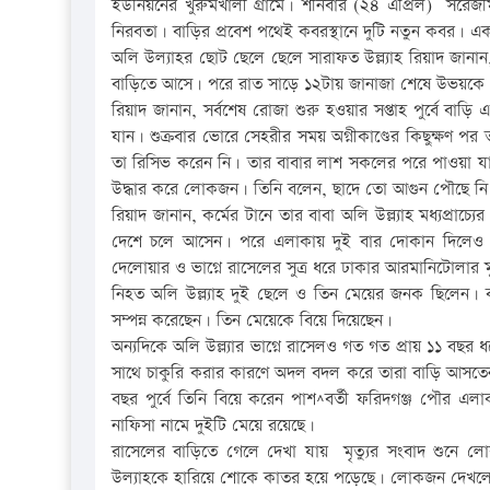
ইউনিয়নের খুরুমখালী গ্রামে। শনিবার (২৪ এপ্রিল) সরেজমিন 
নিরবতা। বাড়ির প্রবেশ পথেই কবরস্থানে দুটি নতুন কবর। এ
অলি উল্যাহর ছোট ছেলে ছেলে সারাফত উল্ল্যাহ রিয়াদ জানা
বাড়িতে আসে। পরে রাত সাড়ে ১২টায় জানাজা শেষে উভয়কে প
রিয়াদ জানান, সর্বশেষ রোজা শুরু হওয়ার সপ্তাহ পুর্বে বাড়
যান। শুক্রবার ভোরে সেহরীর সময় অগ্নীকাণ্ডের কিছুক্ষণ
তা রিসিভ করেন নি। তার বাবার লাশ সকলের পরে পাওয়া যা
উদ্ধার করে লোকজন। তিনি বলেন, ছাদে তো আগুন পৌছে নি।
রিয়াদ জানান, কর্মের টানে তার বাবা অলি উল্ল্যাহ মধ্যপ্র
দেশে চলে আসেন। পরে এলাকায় দুই বার দোকান দিলেও ব্
দেলোয়ার ও ভাগ্নে রাসেলের সুত্র ধরে ঢাকার আরমানিটোলার মুস
নিহত অলি উল্ল্যাহ দুই ছেলে ও তিন মেয়ের জনক ছিলেন। বড়
সম্পন্ন করেছেন। তিন মেয়েকে বিয়ে দিয়েছেন।
অন্যদিকে অলি উল্ল্যার ভাগ্নে রাসেলও গত গত প্রায় ১১ বছর ধ
সাথে চাকুরি করার কারণে অদল বদল করে তারা বাড়ি আসতেন
বছর পুর্বে তিনি বিয়ে করেন পাশ^বর্তী ফরিদগঞ্জ পৌর এ
নাফিসা নামে দুইটি মেয়ে রয়েছে।
রাসেলের বাড়িতে গেলে দেখা যায় মৃত্যুর সংবাদ শুনে 
উল্যাহকে হারিয়ে শোকে কাতর হয়ে পড়েছে। লোকজন দেখলে