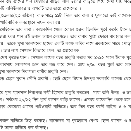
ওই গ্রামের গনি মেম্বারের বাড়ির অলি উল্ল্যার বাড়িতে গিয়ে দেখা যায় সর্বত্
কটি অলিউল্যাহর ও অপরটি তার ভাগ্নে রাসেলের ।
ন,শুক্রবার(২৩ এপ্রিল) রাত সাড়ে ১১টা দিকে তার বাবা ও ফুফাতো ভাই রাসেল
ারিবারিক কবরস্থানে দাফন করা হয়।
ি এসেছিলেন তার বাবা। কয়েকদিন থেকে রোজা শুরুর তিনদিন পুর্বে কর্মের টানে 
 পর তারা খবর পান ওই ভবনে আগুন লেগেছে। তার বাবার মুঠো ফোনে বারংবার 
য়। তাকে মুসা ম্যানসনের ছাদের একটি কক্ষে কবির নামে একজনের সাথে পোড়া
 তার লাশ সেখানে কিভাবে গেল, তা প্রশ্নবোধক।
াচ্যের দেশ কুয়েত যান। সেখানে কয়েক বছর চাকুরি করার পর ১৯৯২ সালে ইরাক যুদ
যবসায় লোকসান গুনে তার বন্ধ করে দেন। প্রায় ৮/১০ বছর পুর্বে তার বো
া ম্যানসনে নিরাপত্তা কর্মীর চাকুরি নেন।
 ছেলে মুরাদ সৌদি প্রবাসী। ছোট ছেলে রিয়াদ চাঁদপুর সরকারি কলেজ থেকে ম
রে মুসা ম্যানসনে নিরাপত্তা কর্মী হিসেবে চাকুরি করতেন। মামা অলি উল্যা ও ভা
। সর্বশেষ ২০/২২ দিন পুর্বে রাসেল বাড়ি আসেন। এসময় কয়েকদিন থেকে চল
লাকার কেরোয়া গ্রামের পাটওয়ারী বাড়িতে। তার তিন বছর বয়সী রাইসা ও ৬ 
লোকজন বাড়িতে ভিড় করেছে। রাসেলের মা নুরজাহান বেগম ছেলে রাসেল ও 
ই তাকে জড়িয়ে ধরে কাঁদছে।