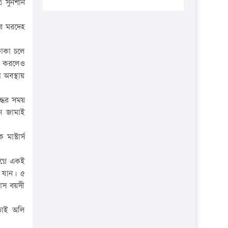
র সুনশান
প্রতিষ্ঠানকে ৪০হাজার টাকা জরিমানা।
এবার লঞ্চের ভাড়া বাড়ল
ের মরদেহ
১৭ থেকে ২১ শতাংশ বিদ্যুতের দাম
ঢাকা চলে
বাড়ানোর প্রস্তাব পিডিবির
কল করলেও
১৬ মে চাঁদপুর ও ২৫ মে ফেনী সফরে
 অবস্থায়
যাবেন প্রধানমন্ত্রী
্ধের সময়
উচ্চশিক্ষায় গৌরবময় অর্জন: পূর্ণ
ন জামাই
স্কলারশিপে যুক্তরাষ্ট্রে পিএইচডি করছেন
কুয়েটের কৃতি…
াস্টার্স
সারা দেশে বজ্রাঘাতে ১৪ জনের
গ্নে একই
প্রাণহানি
ে যান। ৫
কঠোর হচ্ছে এসএসসি ও এইচএসসি
মাস বয়সী
পরীক্ষা
ভাই অলি
ফরিদগঞ্জে আগুনে পুড়লো ৬ ব্যবসা