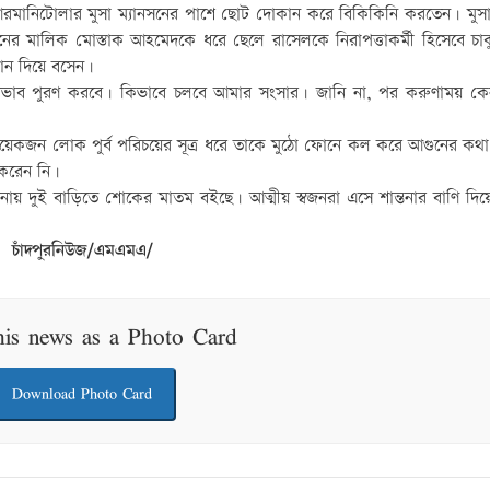
আরমানিটোলার মুসা ম্যানসনের পাশে ছোট দোকান করে বিকিকিনি করতেন। মুসা
নসনের মালিক মোস্তাক আহমেদকে ধরে ছেলে রাসেলকে নিরাপত্তাকর্মী হিসেবে চাক
ান দিয়ে বসেন।
 অভাব পুরণ করবে। কিভাবে চলবে আমার সংসার। জানি না, পর করুণাময় ক
কয়েকজন লোক পুর্ব পরিচয়ের সূত্র ধরে তাকে মুঠো ফোনে কল করে আগুনের কথ
করেন নি।
টনায় দুই বাড়িতে শোকের মাতম বইছে। আত্মীয় স্বজনরা এসে শান্তনার বাণি দি
চাঁদপুরনিউজ/এমএমএ/
his news as a Photo Card
Download Photo Card