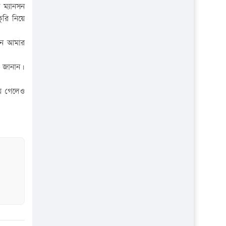
প্রতিষ্ঠান
 ম্যানসন
ুরি নিয়ে
েন আমার
া জানান।
য়ে গেলেও