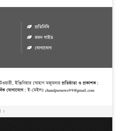
প্রতিনিধি
ভ্রমন গাইড
যোগাযোগ
ওয়ারী, ইঞ্জিনিয়ার সোহাগ মজুমদার
প্রতিষ্ঠাতা ও প্রকাশক:
র্বিক যোগাযোগ:
ই-মেইলঃ chandpurnews99@gmail.com
় ।