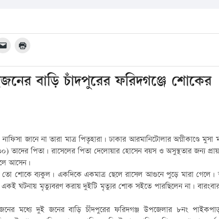
জনের বাড়ি চাঁদপুরের ফরিদগঞ্জে শোকের
ফিসা জানে না তারা মাত্র পিতৃহারা। ঢাকার আরমানিটোলার অগ্নীকাণ্ডে মুসা ম
েল(৩০) তাদের পিতা। রাসেলের পিতা দেলোয়ার হোসেন বয়স ও অসুস্থতার জন্য প্রা
ি চলে আসেন।
ন তো শোকে ব্যকুল। একদিকে একমাত্র ছেলে রাসেল আগুনে পুড়ে মারা গেলে। 
 একই ঘটনায় মৃত্যুবরণ করায় দুইটি মৃত্যুর শোক সইতে পারছিলেন না। বারংবা
৪জনের মধ্যে দুই জনের বাড়ি চাঁঁদপুরের ফরিদগঞ্জ উপজেলার ৮নং পাইকপাড়