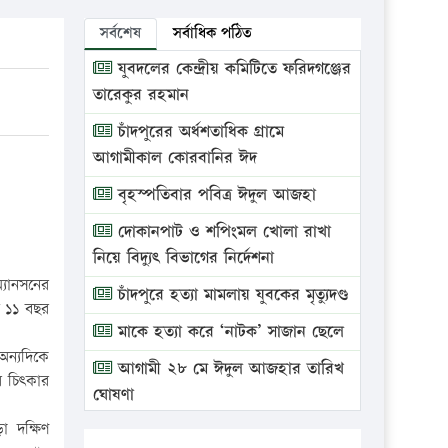
সর্বশেষ
সর্বাধিক পঠিত
যুবদলের কেন্দ্রীয় কমিটিতে ফরিদগঞ্জের
তারেকুর রহমান
চাঁদপুরের অর্ধশতাধিক গ্রামে
আগামীকাল কোরবানির ঈদ
বৃহস্পতিবার পবিত্র ঈদুল আজহা
দোকানপাট ও শপিংমল খোলা রাখা
নিয়ে বিদ্যুৎ বিভাগের নির্দেশনা
্যানসনের
চাঁদপুরে হত্যা মামলায় যুবকের মৃত্যুদণ্ড
য় ১১ বছর
মাকে হত্যা করে ‘নাটক’ সাজান ছেলে
অন্যদিকে
আগামী ২৮ মে ঈদুল আজহার তারিখ
র চিৎকার
ঘোষণা
া দক্ষিণ
ভ্রাম্যমাণ আদালতে দুইটি প্রতিষ্ঠানকে