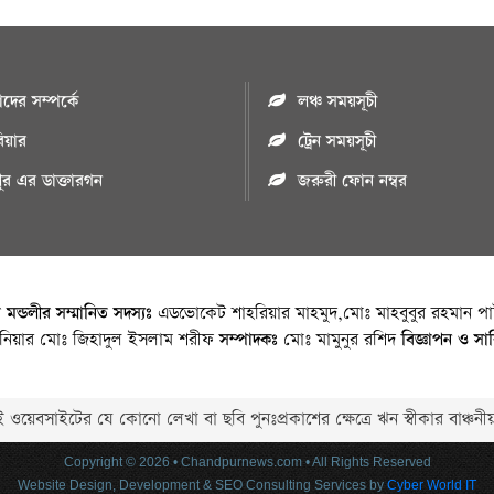
ের সম্পর্কে
লঞ্চ সময়সূচী
রিয়ার
ট্রেন সময়সূচী
পুর এর ডাক্তারগন
জরুরী ফোন নম্বর
া মন্ডলীর সম্মানিত সদস্যঃ
এডভোকেট শাহরিয়ার মাহমুদ,মোঃ মাহবুবুর রহমান পাট
জিনিয়ার মোঃ জিহাদুল ইসলাম শরীফ
সম্পাদকঃ
মোঃ মামুনুর রশিদ
বিজ্ঞাপন ও সা
 ওয়েবসাইটের যে কোনো লেখা বা ছবি পুনঃপ্রকাশের ক্ষেত্রে ঋন স্বীকার বাঞ্চনীয
Copyright © 2026 • Chandpurnews.com • All Rights Reserved
Website Design, Development & SEO Consulting Services by
Cyber World IT