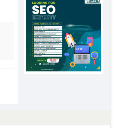
প্রতিষ্ঠানকে ৪০হাজার টাকা জরিমানা।
এবার লঞ্চের ভাড়া বাড়ল
১৭ থেকে ২১ শতাংশ বিদ্যুতের দাম
বাড়ানোর প্রস্তাব পিডিবির
১৬ মে চাঁদপুর ও ২৫ মে ফেনী সফরে
যাবেন প্রধানমন্ত্রী
উচ্চশিক্ষায় গৌরবময় অর্জন: পূর্ণ
স্কলারশিপে যুক্তরাষ্ট্রে পিএইচডি করছেন
কুয়েটের কৃতি…
সারা দেশে বজ্রাঘাতে ১৪ জনের
প্রাণহানি
কঠোর হচ্ছে এসএসসি ও এইচএসসি
পরীক্ষা
ফরিদগঞ্জে আগুনে পুড়লো ৬ ব্যবসা