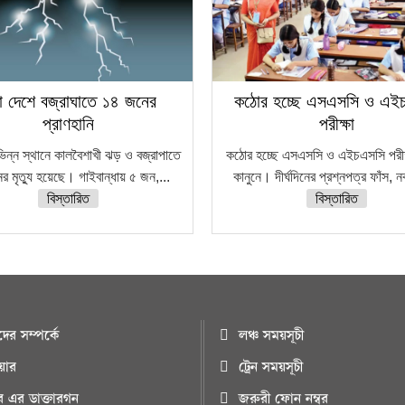
া দেশে বজ্রাঘাতে ১৪ জনের
কঠোর হচ্ছে এসএসসি ও এই
প্রাণহানি
পরীক্ষা
ভিন্ন স্থানে কালবৈশাখী ঝড় ও বজ্রাপাতে
কঠোর হচ্ছে এসএসসি ও এইচএসসি পরীক্
র মৃত্যু হয়েছে। গাইবান্ধায় ৫ জন,...
কানুনে। দীর্ঘদিনের প্রশ্নপত্র ফাঁস, 
বিস্তারিত
বিস্তারিত
ের সম্পর্কে
লঞ্চ সময়সূচী
িয়ার
ট্রেন সময়সূচী
ুর এর ডাক্তারগন
জরুরী ফোন নম্বর