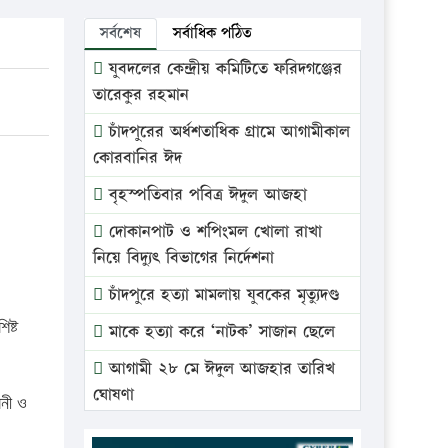
সর্বশেষ
সর্বাধিক পঠিত
যুবদলের কেন্দ্রীয় কমিটিতে ফরিদগঞ্জের
তারেকুর রহমান
চাঁদপুরের অর্ধশতাধিক গ্রামে আগামীকাল
কোরবানির ঈদ
বৃহস্পতিবার পবিত্র ঈদুল আজহা
দোকানপাট ও শপিংমল খোলা রাখা
নিয়ে বিদ্যুৎ বিভাগের নির্দেশনা
চাঁদপুরে হত্যা মামলায় যুবকের মৃত্যুদণ্ড
ষ্ট
মাকে হত্যা করে ‘নাটক’ সাজান ছেলে
আগামী ২৮ মে ঈদুল আজহার তারিখ
ঘোষণা
লনী ও
ভ্রাম্যমাণ আদালতে দুইটি প্রতিষ্ঠানকে