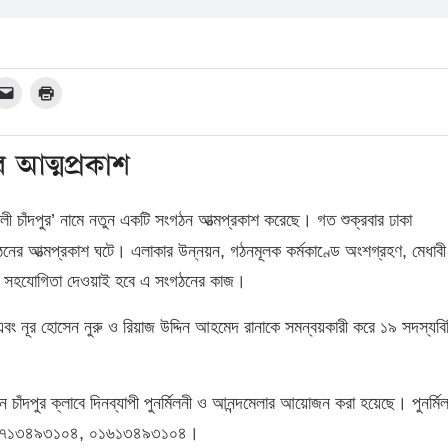
র আত্মপ্রকাশ
পালী চাঁদপুর’ নামে নতুন একটি সংগঠন আত্মপ্রকাশ করেছে। গত শুক্রবার ঢাকা
ংগঠনের আত্মপ্রকাশ ঘটে। এলাকার উন্নয়ন, গঠনমূলক কর্মকাণ্ডে অংশগ্রহণ, মেধাবী
াপড়ায় সহযোগিতা দেওয়াই হবে এ সংগঠনের কাজ।
বং নূর হোসেন নুরু ও রিয়াজ উদ্দিন আহমেদ রানাকে সমন্বয়কারী করে ১৯ সদস্যবিশি
াঁদপুর ক্লাবে দিনব্যাপী পুনর্মিলনী ও আনন্দমেলার আয়োজন করা হয়েছে। পুনর্মি
গ- ০১৭১৩৪৯৩১০৪, ০১৬১৩৪৯৩১০৪।