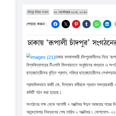
চাঁদপুর নিউজ সংবাদ
৩০ সেপ্টেম্বার ২০১৪, ১০:৪০
শেয়ার করুন:
ঢাকায় ‘রূপালী চাঁদপুর’ সংগঠনে
ঢাকায় বসবাসকারী চাঁদপুরবাসীদের নিয়ে ‘রূ
বিশ্ববিদ্যালয়ের টিএসসি মিলনায়তনে অনুষ্ঠানের মাধ্যমে এ স
ছাত্রছাত্রীদের বৃত্তি প্রদান, দরিদ্র ছাত্রছাত্রীদের লেখ
প্রাথমিকভাবে কাজী মো. দিলজেব কবীরকে প্রধান সমন্বয়কারী এ
কমিটি গঠন করা হয়েছে।
সংগঠনের পক্ষ থেকে আগামী ৭ অক্টোবর ঈদুল আজহার পরের দিন চ
আনন্দমেলার নিবন্ধনের শেষ তারিখ ২ অক্টোবর। যোগাযো