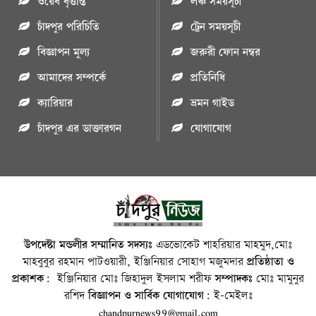
ওয়েব বৃত্তান্ত
লঞ্চ সময়সূচী
চাঁদপুর পরিচিতি
ট্রেন সময়সূচী
বিজ্ঞাপন মুল্য
জরুরী ফোন নম্বর
আমাদের সম্পর্কে
প্রতিনিধি
ক্যারিয়ার
ভ্রমন গাইড
চাঁদপুর এর ডাক্তারগন
যোগাযোগ
উপদেষ্টা মন্ডলীর সম্মানিত সদস্যঃ
এডভোকেট শাহরিয়ার মাহমুদ,মোঃ
মাহবুবুর রহমান পাটওয়ারী, ইঞ্জিনিয়ার সোহাগ মজুমদার
প্রতিষ্ঠাতা ও
প্রকাশক:
ইঞ্জিনিয়ার মোঃ জিহাদুল ইসলাম শরীফ
সম্পাদকঃ
মোঃ মামুনুর
রশিদ
বিজ্ঞাপন ও সার্বিক যোগাযোগ:
ই-মেইলঃ
chandpurnews99@gmail.com