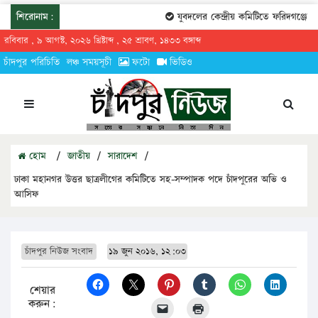
শিরোনাম:
যুবদলের কেন্দ্রীয় কমিটিতে ফরিদগঞ্জের তা
রবিবার , ৯ আগস্ট, ২০২৬ খ্রিষ্টাব্দ , ২৫ শ্রাবণ, ১৪৩৩ বঙ্গাব্দ
চাঁদপুর পরিচিতি
লঞ্চ সময়সূচী
ফটো
ভিডিও
হোম
/
জাতীয়
/
সারাদেশ
/
ঢাকা মহানগর উত্তর ছাত্রলীগের কমিটিতে সহ-সম্পাদক পদে চাঁদপুরের অভি ও
আসিফ
চাঁদপুর নিউজ সংবাদ
১৯ জুন ২০১৬, ১২:০৩
শেয়ার
করুন: