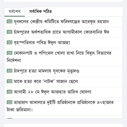
সর্বশেষ
সর্বাধিক পঠিত
যুবদলের কেন্দ্রীয় কমিটিতে ফরিদগঞ্জের তারেকুর রহমান
চাঁদপুরের অর্ধশতাধিক গ্রামে আগামীকাল কোরবানির ঈদ
বৃহস্পতিবার পবিত্র ঈদুল আজহা
দোকানপাট ও শপিংমল খোলা রাখা নিয়ে বিদ্যুৎ বিভাগের
নির্দেশনা
চাঁদপুরে হত্যা মামলায় যুবকের মৃত্যুদণ্ড
মাকে হত্যা করে ‘নাটক’ সাজান ছেলে
আগামী ২৮ মে ঈদুল আজহার তারিখ ঘোষণা
ভ্রাম্যমাণ আদালতে দুইটি প্রতিষ্ঠানকে প্রতিষ্ঠানকে ৪০হাজার
টাকা জরিমানা।
এবার লঞ্চের ভাড়া বাড়ল