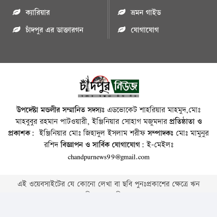
ক্যারিয়ার
ভ্রমন গাইড
চাঁদপুর এর ডাক্তারগন
যোগাযোগ
উপদেষ্টা মন্ডলীর সম্মানিত সদস্যঃ
এডভোকেট শাহরিয়ার মাহমুদ,মোঃ
মাহবুবুর রহমান পাটওয়ারী, ইঞ্জিনিয়ার সোহাগ মজুমদার
প্রতিষ্ঠাতা ও
প্রকাশক:
ইঞ্জিনিয়ার মোঃ জিহাদুল ইসলাম শরীফ
সম্পাদকঃ
মোঃ মামুনুর
রশিদ
বিজ্ঞাপন ও সার্বিক যোগাযোগ:
ই-মেইলঃ
chandpurnews99@gmail.com
এই ওয়েবসাইটের যে কোনো লেখা বা ছবি পুনঃপ্রকাশের ক্ষেত্রে ঋন
স্বীকার বাঞ্চনীয় ।
Copyright © 2026 • Chandpurnews.com • All Rights Reserved