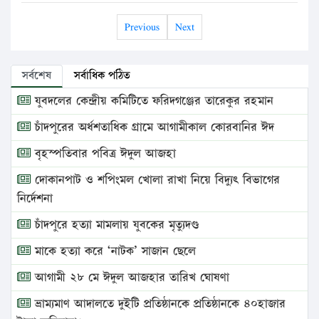
Previous
Next
সর্বশেষ
সর্বাধিক পঠিত
যুবদলের কেন্দ্রীয় কমিটিতে ফরিদগঞ্জের তারেকুর রহমান
চাঁদপুরের অর্ধশতাধিক গ্রামে আগামীকাল কোরবানির ঈদ
বৃহস্পতিবার পবিত্র ঈদুল আজহা
দোকানপাট ও শপিংমল খোলা রাখা নিয়ে বিদ্যুৎ বিভাগের
নির্দেশনা
চাঁদপুরে হত্যা মামলায় যুবকের মৃত্যুদণ্ড
মাকে হত্যা করে ‘নাটক’ সাজান ছেলে
আগামী ২৮ মে ঈদুল আজহার তারিখ ঘোষণা
ভ্রাম্যমাণ আদালতে দুইটি প্রতিষ্ঠানকে প্রতিষ্ঠানকে ৪০হাজার