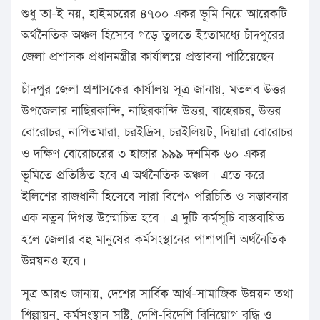
শুধু তা-ই নয়, হাইমচরের ৪৭০০ একর ভূমি নিয়ে আরেকটি
অর্থনৈতিক অঞ্চল হিসেবে গড়ে তুলতে ইতোমধ্যে চাঁদপুরের
জেলা প্রশাসক প্রধানমন্ত্রীর কার্যালয়ে প্রস্তাবনা পাঠিয়েছেন।
চাঁদপুর জেলা প্রশাসকের কার্যালয় সূত্র জানায়, মতলব উত্তর
উপজেলার নাছিরকান্দি, নাছিরকান্দি উত্তর, বাহেরচর, উত্তর
বোরোচর, নাপিতমারা, চরইদ্রিস, চরইলিয়ট, দিয়ারা বোরোচর
ও দক্ষিণ বোরোচরের ৩ হাজার ৯৯৯ দশমিক ৬০ একর
ভূমিতে প্রতিষ্ঠিত হবে এ অর্থনৈতিক অঞ্চল। এতে করে
ইলিশের রাজধানী হিসেবে সারা বিশে^ পরিচিতি ও সম্ভাবনার
এক নতুন দিগন্ত উন্মোচিত হবে। এ দুটি কর্মসূচি বাস্তবায়িত
হলে জেলার বহু মানুষের কর্মসংস্থানের পাশাপাশি অর্থনৈতিক
উন্নয়নও হবে।
সূত্র আরও জানায়, দেশের সার্বিক আর্থ-সামাজিক উন্নয়ন তথা
শিল্পায়ন, কর্মসংস্থান সৃষ্টি, দেশি-বিদেশি বিনিয়োগ বৃদ্ধি ও