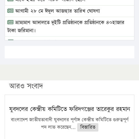
আগামী ২৮ মে ঈদুল আজহার তারিখ ঘোষণা
ভ্রাম্যমাণ আদালতে দুইটি প্রতিষ্ঠানকে প্রতিষ্ঠানকে ৪০হাজার
টাকা জরিমানা।
এবার লঞ্চের ভাড়া বাড়ল
১৭ থেকে ২১ শতাংশ বিদ্যুতের দাম বাড়ানোর প্রস্তাব পিডিবির
১৬ মে চাঁদপুর ও ২৫ মে ফেনী সফরে যাবেন প্রধানমন্ত্রী
উচ্চশিক্ষায় গৌরবময় অর্জন: পূর্ণ স্কলারশিপে যুক্তরাষ্ট্রে
পিএইচডি করছেন কুয়েটের কৃতি…
আরও সংবাদ
সারা দেশে বজ্রাঘাতে ১৪ জনের প্রাণহানি
কঠোর হচ্ছে এসএসসি ও এইচএসসি পরীক্ষা
যুবদলের কেন্দ্রীয় কমিটিতে ফরিদগঞ্জের তারেকুর রহমান
ফরিদগঞ্জে আগুনে পুড়লো ৬ ব্যবসা প্রতিষ্ঠান
বাংলাদেশ জাতীয়তাবাদী যুবদলের পূর্ণাঙ্গ কেন্দ্রীয় কমিটিতে গুরুত্বপূর্ণ
পদ লাভ করেছেন...
বিস্তারিত