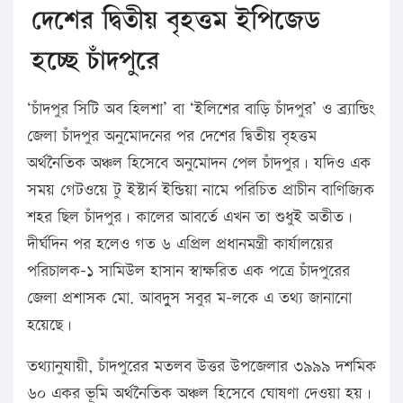
দেশের দ্বিতীয় বৃহত্তম ইপিজেড
হচ্ছে চাঁদপুরে
‘চাঁদপুর সিটি অব হিলশা’ বা ‘ইলিশের বাড়ি চাঁদপুর’ ও ব্র্যান্ডিং
জেলা চাঁদপুর অনুমোদনের পর দেশের দ্বিতীয় বৃহত্তম
অর্থনৈতিক অঞ্চল হিসেবে অনুমোদন পেল চাঁদপুর। যদিও এক
সময় গেটওয়ে টু ইস্টার্ন ইন্ডিয়া নামে পরিচিত প্রাচীন বাণিজ্যিক
শহর ছিল চাঁদপুর। কালের আবর্তে এখন তা শুধুই অতীত।
দীর্ঘদিন পর হলেও গত ৬ এপ্রিল প্রধানমন্ত্রী কার্যালয়ের
পরিচালক-১ সামিউল হাসান স্বাক্ষরিত এক পত্রে চাঁদপুরের
জেলা প্রশাসক মো. আবদুুস সবুর ম-লকে এ তথ্য জানানো
হয়েছে।
তথ্যানুযায়ী, চাঁদপুরের মতলব উত্তর উপজেলার ৩৯৯৯ দশমিক
৬০ একর ভূমি অর্থনৈতিক অঞ্চল হিসেবে ঘোষণা দেওয়া হয়।