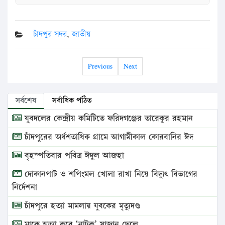
চাঁদপুর সদর
,
জাতীয়
Previous
Next
সর্বশেষ
সর্বাধিক পঠিত
যুবদলের কেন্দ্রীয় কমিটিতে ফরিদগঞ্জের তারেকুর রহমান
চাঁদপুরের অর্ধশতাধিক গ্রামে আগামীকাল কোরবানির ঈদ
বৃহস্পতিবার পবিত্র ঈদুল আজহা
দোকানপাট ও শপিংমল খোলা রাখা নিয়ে বিদ্যুৎ বিভাগের
নির্দেশনা
চাঁদপুরে হত্যা মামলায় যুবকের মৃত্যুদণ্ড
মাকে হত্যা করে ‘নাটক’ সাজান ছেলে