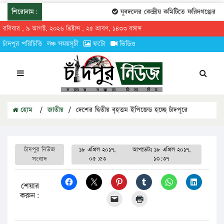
শিরোনাম:
যুবদলের কেন্দ্রীয় কমিটিতে ফরিদগঞ্জের তারে
রবিবার , ৯ আগস্ট, ২০২৬ খ্রিষ্টাব্দ , ২৫ শ্রাবণ, ১৪৩৩ বঙ্গাব্দ
চাঁদপুর পরিচিতি
লঞ্চ সময়সূচী
ফটো
ভিডিও
হোম
/
জাতীয়
/
দেশের দ্বিতীয় বৃহত্তম ইপিজেড হচ্ছে চাঁদপুরে
চাঁদপুর নিউজ
১৮ এপ্রিল ২০১৭,
আপডেটঃ
১৮ এপ্রিল ২০১৭,
সংবাদ
০৫:৫৩
১৩:৩৭
শেয়ার
করুন: