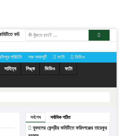
মিটিতে ফরিদগঞ্জের তারেকুর রহমান
চাঁদপুরের অর্ধশতাধিক গ্রামে আগামীকাল কোরব
খুজুন
চাঁদপুর পরিচিতি
লঞ্চ সময়সূচী
ফটো
ভিডিও
সাহিত্য
লিঙ্ক
ভিডিও
ফটো
সর্বশেষ
সর্বাধিক পঠিত
যুবদলের কেন্দ্রীয় কমিটিতে ফরিদগঞ্জের তারেকুর
রহমান