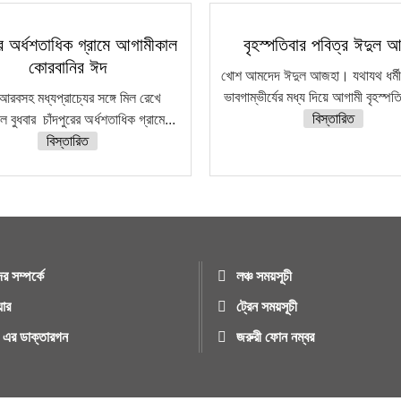
রের অর্ধশতাধিক গ্রামে আগামীকাল
বৃহস্পতিবার পবিত্র ঈদুল 
কোরবানির ঈদ
খোশ আমদেদ ঈদুল আজহা। যথাযথ ধর্মীয় 
ভাবগাম্ভীর্যের মধ্য দিয়ে আগামী বৃহস্পত
আরবসহ মধ্যপ্রাচ্যের সঙ্গে মিল রেখে
বিস্তারিত
 বুধবার চাঁদপুরের অর্ধশতাধিক গ্রামে...
বিস্তারিত
র সম্পর্কে
লঞ্চ সময়সূচী
য়ার
ট্রেন সময়সূচী
ুর এর ডাক্তারগন
জরুরী ফোন নম্বর