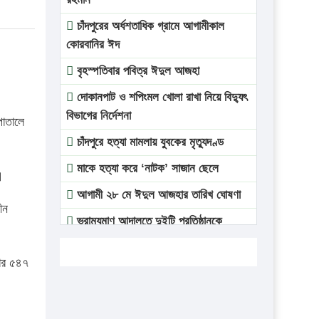
চাঁদপুরের অর্ধশতাধিক গ্রামে আগামীকাল
কোরবানির ঈদ
বৃহস্পতিবার পবিত্র ঈদুল আজহা
দোকানপাট ও শপিংমল খোলা রাখা নিয়ে বিদ্যুৎ
বিভাগের নির্দেশনা
পাতালে
চাঁদপুরে হত্যা মামলায় যুবকের মৃত্যুদণ্ড
মাকে হত্যা করে ‘নাটক’ সাজান ছেলে
।
আগামী ২৮ মে ঈদুল আজহার তারিখ ঘোষণা
ীন
ভ্রাম্যমাণ আদালতে দুইটি প্রতিষ্ঠানকে
প্রতিষ্ঠানকে ৪০হাজার টাকা জরিমানা।
জার ৫৪৭
এবার লঞ্চের ভাড়া বাড়ল
১৭ থেকে ২১ শতাংশ বিদ্যুতের দাম বাড়ানোর
প্রস্তাব পিডিবির