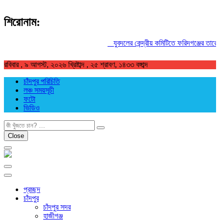
শিরোনাম:
যুবদলের কেন্দ্রীয় কমিটিতে ফরিদগঞ্জের তারেকুর 
রবিবার , ৯ আগস্ট, ২০২৬ খ্রিষ্টাব্দ , ২৫ শ্রাবণ, ১৪৩৩ বঙ্গাব্দ
চাঁদপুর পরিচিতি
লঞ্চ সময়সূচী
ফটো
ভিডিও
খুজুন
Close
প্রচ্ছদ
চাঁদপুর
চাঁদপুর সদর
হাজীগঞ্জ