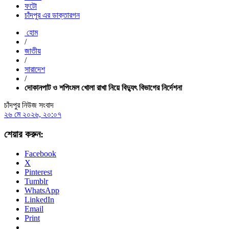
ফটো
চাঁদপুর এর ডাক্তারগন
হোম
/
জাতীয়
/
সারাদেশ
/
দোকানপাট ও শপিংমল খোলা রাখা নিয়ে বিদ্যুৎ বিভাগের নির্দেশনা
চাঁদপুর নিউজ সংবাদ
২৬ মে ২০২৬, ২০:০৭
শেয়ার করুন:
Facebook
X
Pinterest
Tumblr
WhatsApp
LinkedIn
Email
Print