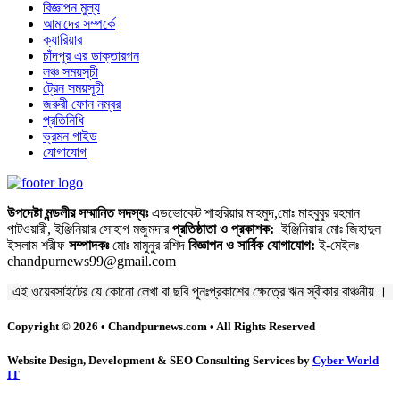
বিজ্ঞাপন মুল্য
আমাদের সম্পর্কে
ক্যারিয়ার
চাঁদপুর এর ডাক্তারগন
লঞ্চ সময়সূচী
ট্রেন সময়সূচী
জরুরী ফোন নম্বর
প্রতিনিধি
ভ্রমন গাইড
যোগাযোগ
উপদেষ্টা মন্ডলীর সম্মানিত সদস্যঃ
এডভোকেট শাহরিয়ার মাহমুদ,মোঃ মাহবুবুর রহমান
পাটওয়ারী, ইঞ্জিনিয়ার সোহাগ মজুমদার
প্রতিষ্ঠাতা ও প্রকাশক:
ইঞ্জিনিয়ার মোঃ জিহাদুল
ইসলাম শরীফ
সম্পাদকঃ
মোঃ মামুনুর রশিদ
বিজ্ঞাপন ও সার্বিক যোগাযোগ:
ই-মেইলঃ
chandpurnews99@gmail.com
এই ওয়েবসাইটের যে কোনো লেখা বা ছবি পুনঃপ্রকাশের ক্ষেত্রে ঋন স্বীকার বাঞ্চনীয় ।
Copyright © 2026 • Chandpurnews.com • All Rights Reserved
Website Design, Development & SEO Consulting Services by
Cyber World
IT