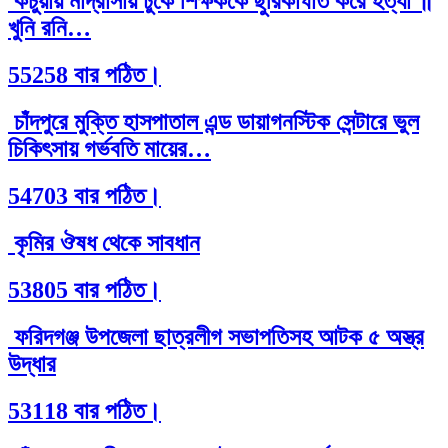
কচুয়ায় মাদ্রাসায় ঢুকে শিক্ষককে ছুরিকাঘাত করে হত্যা ॥
খুনি রনি…
55258 বার পঠিত।
চাঁদপুরে মুক্তি হাসপাতাল এন্ড ডায়াগনস্টিক সেন্টারে ভুল
চিকিৎসায় গর্ভবতি মায়ের…
54703 বার পঠিত।
কৃমির ঔষধ থেকে সাবধান
53805 বার পঠিত।
ফরিদগঞ্জ উপজেলা ছাত্রলীগ সভাপতিসহ আটক ৫ অস্ত্র
উদ্ধার
53118 বার পঠিত।