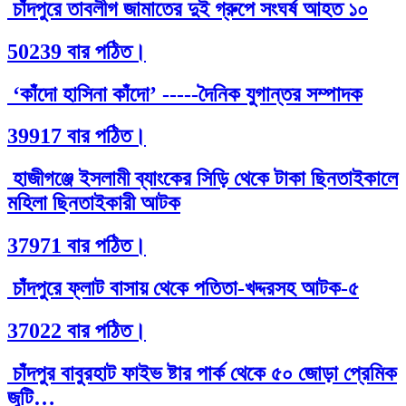
চাঁদপুরে তাবলীগ জামাতের দুই গ্রুপে সংঘর্ষ আহত ১০
50239 বার পঠিত।
‘কাঁদো হাসিনা কাঁদো’ -----দৈনিক যুগান্তর সম্পাদক
39917 বার পঠিত।
হাজীগঞ্জে ইসলামী ব্যাংকের সিড়ি থেকে টাকা ছিনতাইকালে
মহিলা ছিনতাইকারী আটক
37971 বার পঠিত।
চাঁদপুরে ফ্লাট বাসায় থেকে পতিতা-খদ্দরসহ আটক-৫
37022 বার পঠিত।
চাঁদপুর বাবুরহাট ফাইভ ষ্টার পার্ক থেকে ৫০ জোড়া প্রেমিক
জুটি…