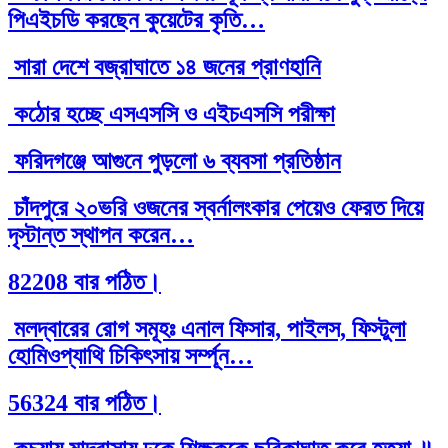
পিএইচডি করছেন কুয়েটের কৃতি…
সারা দেশে বজ্রাঘাতে ১৪ জনের প্রাণহানি
কঠোর হচ্ছে এসএসসি ও এইচএসসি পরীক্ষা
ফরিদগঞ্জে আগুনে পুড়লো ৬ ব্যবসা প্রতিষ্ঠান
চাঁদপুরে ২০ভরি ওজনের স্বর্নালংকার পেয়েও ফেরত দিয়ে
দৃস্টান্ত স্থাপন করেন…
82208 বার পঠিত।
মলদ্বারের রোগ সমূহঃ এনাল ফিসার, পাইলস, ফিস্টুলা
হোমিওপ্যাথি চিকিৎসায় সর্ম্পূন…
56324 বার পঠিত।