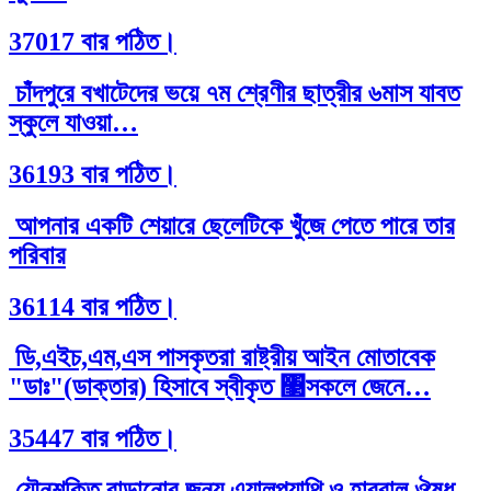
37017 বার পঠিত।
চাঁদপুরে বখাটেদের ভয়ে ৭ম শ্রেণীর ছাত্রীর ৬মাস যাবত
স্কুলে যাওয়া…
36193 বার পঠিত।
আপনার একটি শেয়ারে ছেলেটিকে খুঁজে পেতে পারে তার
পরিবার
36114 বার পঠিত।
ডি,এইচ,এম,এস পাসকৃতরা রাষ্ট্রীয় আইন মোতাবেক
"ডাঃ"(ডাক্তার) হিসাবে স্বীকৃত ঳সকলে জেনে…
35447 বার পঠিত।
যৌনশক্তি বাড়ানোর জন্য এ্যালপ্যাথি ও হারবাল ঔষধ