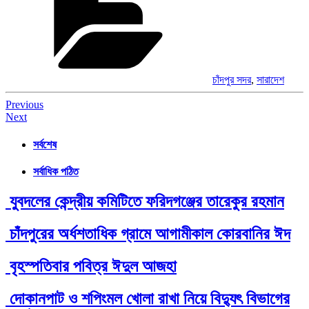
চাঁদপুর সদর
,
সারাদেশ
Post
Previous
Next
navigation
সর্বশেষ
সর্বাধিক পঠিত
যুবদলের কেন্দ্রীয় কমিটিতে ফরিদগঞ্জের তারেকুর রহমান
চাঁদপুরের অর্ধশতাধিক গ্রামে আগামীকাল কোরবানির ঈদ
বৃহস্পতিবার পবিত্র ঈদুল আজহা
দোকানপাট ও শপিংমল খোলা রাখা নিয়ে বিদ্যুৎ বিভাগের