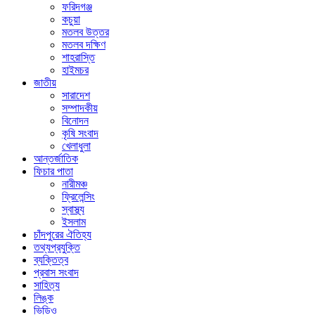
ফরিদগঞ্জ
কচুয়া
মতলব উত্তর
মতলব দক্ষিণ
শাহরাস্তি
হাইমচর
জাতীয়
সারাদেশ
সম্পাদকীয়
বিনোদন
কৃষি সংবাদ
খেলাধুলা
আন্তর্জাতিক
ফিচার পাতা
নারীমঞ্চ
ফ্রিলেন্সিং
স্বাস্থ্য
ইসলাম
চাঁদপুরের ঐতিহ্য
তথ্যপ্রযুক্তি
ব্যক্তিত্ব
প্রবাস সংবাদ
সাহিত্য
লিঙ্ক
ভিডিও