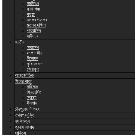
হাজীগঞ্জ
ফরিদগঞ্জ
কচুয়া
মতলব উত্তর
মতলব দক্ষিণ
শাহরাস্তি
হাইমচর
জাতীয়
সারাদেশ
সম্পাদকীয়
বিনোদন
কৃষি সংবাদ
খেলাধুলা
আন্তর্জাতিক
ফিচার পাতা
নারীমঞ্চ
ফ্রিলেন্সিং
স্বাস্থ্য
ইসলাম
চাঁদপুরের ঐতিহ্য
তথ্যপ্রযুক্তি
ব্যক্তিত্ব
প্রবাস সংবাদ
সাহিত্য