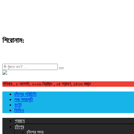
শিরোনাম:
খুজুন
শনিবার , ৮ আগস্ট, ২০২৬ খ্রিষ্টাব্দ , ২৪ শ্রাবণ, ১৪৩৩ বঙ্গাব্দ
চাঁদপুর পরিচিতি
লঞ্চ সময়সূচী
ফটো
ভিডিও
প্রচ্ছদ
চাঁদপুর
চাঁদপুর সদর