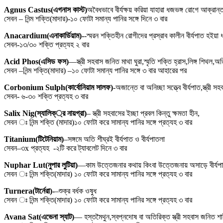
Agnus Castus(এগনাস কাস্ট)
অবৈধভাবে বীর্যক্ষয় করিয়া যাহারা ধজভঙ্গ রোগে আক্রান
সেবন – নিন্ম শক্তি(মাদার)-১০ ফোটা সমান্য পানির সঙ্গে দিনে ৩ বার
Anacardium(এনাকার্ডিয়াম)-
-স্মরন শক্তিহীন রোগীদের প্রস্রাব কালীন বীর্যপাত হইয
সেবন-১৩/৩০ শক্তি প্রত্যহ ২ বার
Acid Phos(এসিড ফস)
––স্ত্রী সহবাস জনিত মাথা ঘুরা,স্মৃতি শক্তি হ্রাস,লিঙ্গ শিথল,অ
সেবন –নিন্ম শক্তি(মাদার) –১০ ফোটা সমান্য পানির সঙ্গে ৩ বার আহারের পর
Corbonium Sulph(কার্বোনিয়াম সালফ)
-অজান্তে বা অনিচ্ছা সত্ত্বে বীর্যপাত,স্ত্রী স
সেবন- ৬-৩০ শক্তি প্রত্যহ ৩ বার
Salix Nig(স্যালিক্্র নায়গ্রা)
– স্ত্রী সহবাসের ইচ্ছা প্রবল কিন্তু ক্ষমতা হীন,
সেবন ঃ নিন্ম শক্তি (মাদার)১০ ফোটা করে সামান্য পানির সঙ্গে প্রত্যহ ৩ বার
Titanium(টিটেনিয়াম)
–সঙ্গমে অতি শীঘ্রই বীর্যপাত ও বীর্যপাতলা
সেবন–৩x প্রত্যহ -২টি করে ট্যাবলেট দিনে ৩ বার
Nuphar Lut(নুপার লুটিয়া)
––কাম উত্তেজনার কথায় কিংবা উত্তেজনায় অসাড়ে বীর্যপ
সেবন ঃ নিন্ম শক্তি(মাদার) ১০ ফোটা করে সামান্য পানির সঙ্গে প্রত্যহ ৩ বার
Turnera(টার্নেরা)-
–শুক্র বর্ধক ওষুধ
সেবন ঃ নিন্ম শক্তি(মাদার) ১০ ফোটা করে সামান্য পানির সঙ্গে প্রত্যহ ৩ বার
Avana Sat(এভেনা স্যাট)
— হস্তমৈথুন,স্বপ্নদোষ বা অতিরিক্ত স্ত্রী সহবাস জনিত শা