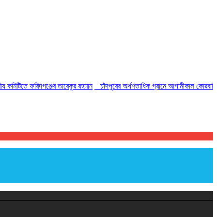
মিটিতে ফরিদগঞ্জের তারেকুর রহমান
চাঁদপুরের অর্ধশতাধিক গ্রামে আগামীকাল কোরবানির ঈদ