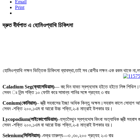
Email
Print
দ্রুত বীর্যপাত এ হোমিওপ্যাথি চিকিৎসা
হোমিওপ্যাথি লক্ষন ভিত্তিক চিকিৎসা ব্যাবস্থা,তাই সব রোগীর লক্ষন এক রকম থাকে না,ল
Caladium Seg(ক্যালেডিয়াম)
–– বহু দিন যাবত স্বপ্নদোষ হইতে হইতে লিঙ্গ শিথিল।স্ত
সেবন ঃ নিন্ম শক্তি ১০ ফোটা করে সামান্য পানির সঙ্গে প্রত্যহ ৩ বার
Conium(কোনিয়াম)
– স্ত্রী সহবাসের ইচ্ছা অধিক কিন্তু অক্ষম।সহবাস কালে সোহাগ আলি
সেবন -শক্তি ২০০,১এম বা আরো উচ্চ শক্তি,২-৪ মাত্রাই উপকার হয়।
Lycopodium(লাইকোপোডিয়াম)
–হস্তমৈথুন স্বপ্নদোষ কিংবা অত্যাধিক স্ত্রী সহবাস জ
সেবন -শক্তি ২০০,১এম বা আরো উচ্চ শক্তি,২-৪ মাত্রাই উপকার হয়।
Selenium(সিলিনিয়াম)
-শুক্র তারুল্য—৩ ,৩০,২০০ প্রত্যহ ২-৩ বার