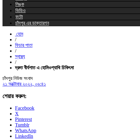
লিঙ্ক
ভিডিও
ফটো
চাঁদপুর এর ডাক্তারগন
হোম
/
ফিচার পাতা
/
স্বাস্থ্য
/
দ্রুত বীর্যপাত এ হোমিওপ্যাথি চিকিৎসা
চাঁদপুর নিউজ সংবাদ
২১ অক্টোবার ২০২২, ০৬:৪১
শেয়ার করুন:
Facebook
X
Pinterest
Tumblr
WhatsApp
LinkedIn