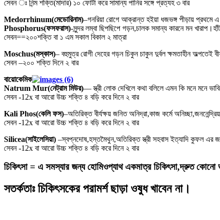
সেবন ঃ নিন্ম শক্তি(মাদার) ১০ ফোটা করে সামান্য পানির সঙ্গে প্রত্যহ ৩ বার
Medorrhinum(মেডোরিনাম)
–গনরিয়া রোগে আক্রান্ত হইয়া ধজভঙ্গ পীড়ায় প্রথমে এ 
Phosphorus(ফসফরাস)
-সুন্দর লম্বা ছিপছিপে গড়ন,চালক সমান্য কারনে মন খারাপ।হাঁট
সেবন==২০০শক্তি বা ১ এম সকাল বিকাল ২ মাত্রা
Moschus(মস্কাস)
– বহুমুত্র রোগী দেহের গড়ন চিকুন চাকুন দুর্বল ক্ষমতাহীন অল্পতেই বী
সেবন –২০০ শক্তি দিনে ২ বার
বায়োকেমিক
Natrum Mur(নেট্রাম মিউর)
–– স্ত্রী লোক দেখিলে কথা বলিলে এমন কি মনে মনে ভাবিল
সেবন -12x বা আরো উচ্চ শক্তি ৪ বড়ি করে দিনে ২ বার
Kali Phos(কেলি ফস)
–অতিরিক্ত বীর্যক্ষয় জনিত অনিদ্রা,কাজ কর্মে অনিচ্ছা,জননেন্দ্রিয়
সেবন -12x বা আরো উচ্চ শক্তি ৪ বড়ি করে দিনে ২ বার
Silicea(সাইলেসিয়া)
–স্বপ্নদোষ,হস্তমৈথুন,অতিরিক্ত স্ত্রী সহবাস ইত্যাদি কুফল এর জ
সেবন -12x বা আরো উচ্চ শক্তি ৪ বড়ি করে দিনে ২ বার
চিকিৎসা = এ সমস্যার জন্য হোমিওপ্যাথ একমাত্র চিকিৎসা,দ্রুত কোনো 
সতর্কতাঃ
চিকিৎসকের পরামর্শ ছাড়া ওষুধ খাবেন না।