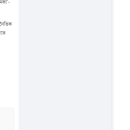
মিকা’-
জনৈতিক
লতে