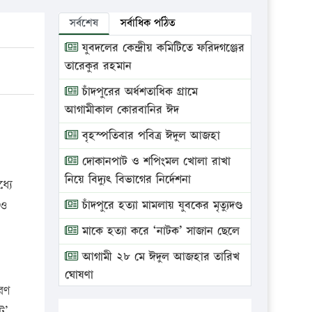
সর্বশেষ
সর্বাধিক পঠিত
যুবদলের কেন্দ্রীয় কমিটিতে ফরিদগঞ্জের
তারেকুর রহমান
চাঁদপুরের অর্ধশতাধিক গ্রামে
আগামীকাল কোরবানির ঈদ
বৃহস্পতিবার পবিত্র ঈদুল আজহা
দোকানপাট ও শপিংমল খোলা রাখা
নিয়ে বিদ্যুৎ বিভাগের নির্দেশনা
্যে
েও
চাঁদপুরে হত্যা মামলায় যুবকের মৃত্যুদণ্ড
মাকে হত্যা করে ‘নাটক’ সাজান ছেলে
আগামী ২৮ মে ঈদুল আজহার তারিখ
ঘোষণা
রণ
ভ্রাম্যমাণ আদালতে দুইটি প্রতিষ্ঠানকে
ট’