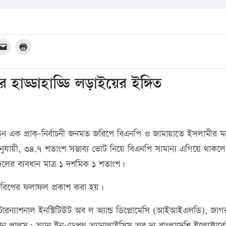
হাড্ডাহাড্ডি লড়াইয়ের ইঙ্গিত
ন এক প্রাক্‌-নির্বাচনী জনমত জরিপে বিএনপি ও জামায়াতে ইসলামীর মধ
নুযায়ী, ৩৪.৭ শতাংশ সম্ভাব্য ভোট নিয়ে বিএনপি সামান্য এগিয়ে থাকল
দলের ব্যবধান মাত্র ১ দশমিক ১ শতাংশ।
 জরিপের ফলাফল প্রকাশ করা হয়।
্টারন্যাশনাল ইনস্টিটিউট অব ল অ্যান্ড ডিপ্লোমেসি (আইআইএলডি), জাগ
শন পালস: অ্যান ইন-ডেপথ অ্যানালাইসিস অব দ্য বাংলাদেশি ইলেক্টোরে