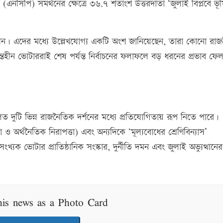
ি (এনসিপি) সমর্থনের ক্ষেত্রে ৩৬.৭ শতাংশ উত্তরদাতা ‘জুলাই বিপ্লবে ভূ
হীন। এদের মধ্যে উল্লেখযোগ্য একটি অংশ জানিয়েছেন, তারা কোনো রা
ন্তহীন ভোটাররাই শেষ পর্যন্ত নির্বাচনের ফলাফলে বড় ধরনের প্রভাব ফে
ত দুটি ভিন্ন রাজনৈতিক দর্শনের মধ্যে প্রতিযোগিতায় রূপ নিতে পারে।
 ও অর্থনৈতিক নিরাপত্তা) এবং অন্যদিকে ‘মূল্যবোধের শ্রেণিবিন্যাস’
্যক ভোটার প্রাতিষ্ঠানিক সংস্কার, দুর্নীতি দমন এবং জুলাই অভ্যুত্থানের
his news as a Photo Card