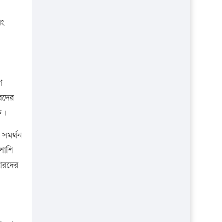
প্রতিষ্ঠান
বং
ণ
রদের
ত।
 সমর্থন
পাশি
টারদের