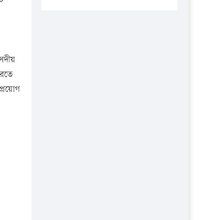
প্রতিষ্ঠানকে ৪০হাজার টাকা জরিমানা।
এবার লঞ্চের ভাড়া বাড়ল
১৭ থেকে ২১ শতাংশ বিদ্যুতের দাম
বাড়ানোর প্রস্তাব পিডিবির
ংসদীয়
১৬ মে চাঁদপুর ও ২৫ মে ফেনী সফরে
করতে
যাবেন প্রধানমন্ত্রী
 প্রয়োগ
উচ্চশিক্ষায় গৌরবময় অর্জন: পূর্ণ
স্কলারশিপে যুক্তরাষ্ট্রে পিএইচডি করছেন
কুয়েটের কৃতি…
সারা দেশে বজ্রাঘাতে ১৪ জনের
প্রাণহানি
কঠোর হচ্ছে এসএসসি ও এইচএসসি
পরীক্ষা
ফরিদগঞ্জে আগুনে পুড়লো ৬ ব্যবসা