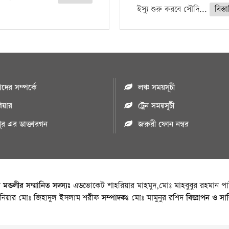
ইস্যু শুরু করবে সৌদি...
বিস্ত
ের সম্পর্কে
লঞ্চ সময়সূচী
রিয়ার
ট্রেন সময়সূচী
পুর এর ডাক্তারগন
জরুরী ফোন নম্বর
া মন্ডলীর সম্মানিত সদস্যঃ
এডভোকেট শাহরিয়ার মাহমুদ,মোঃ মাহবুবুর রহমান পাট
জিনিয়ার মোঃ জিহাদুল ইসলাম শরীফ
সম্পাদকঃ
মোঃ মামুনুর রশিদ
বিজ্ঞাপন ও সা