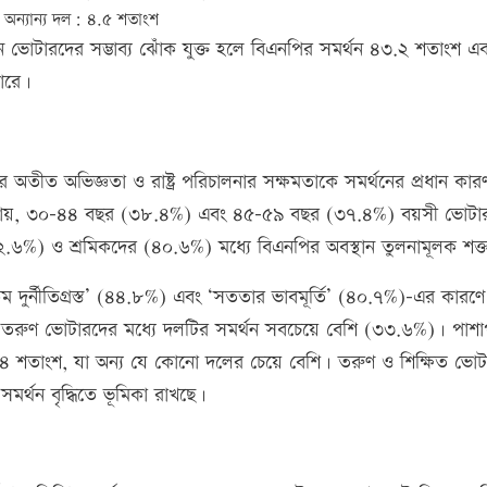
অন্যান্য দল: ৪.৫ শতাংশ
্তহীন ভোটারদের সম্ভাব্য ঝোঁক যুক্ত হলে বিএনপির সমর্থন ৪৩.২ শতাংশ এ
ারে।
তীত অভিজ্ঞতা ও রাষ্ট্র পরিচালনার সক্ষমতাকে সমর্থনের প্রধান কার
েখা যায়, ৩০–৪৪ বছর (৩৮.৪%) এবং ৪৫–৫৯ বছর (৩৭.৪%) বয়সী ভোটা
৪২.৬%) ও শ্রমিকদের (৪০.৬%) মধ্যে বিএনপির অবস্থান তুলনামূলক শক্
দুর্নীতিগ্রস্ত’ (৪৪.৮%) এবং ‘সততার ভাবমূর্তি’ (৪০.৭%)–এর কারণে
রুণ ভোটারদের মধ্যে দলটির সমর্থন সবচেয়ে বেশি (৩৩.৬%)। পাশা
 ৩৭.৪ শতাংশ, যা অন্য যে কোনো দলের চেয়ে বেশি। তরুণ ও শিক্ষিত ভো
মর্থন বৃদ্ধিতে ভূমিকা রাখছে।