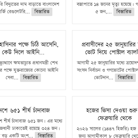
ি বিদ্যুতের দাম বাড়াতে বাংলাদেশ
বজ্রাপাতে ১৪ জনের মৃত্যু হয়েছে। গ
র্জি রেগুলেটরি...
বিস্তারিত
৫ জন,...
বিস্তারিত
াসিনার পক্ষে চিঠি আসেনি,
প্রবাসীদের ২৫ জানুয়ারির 
কেউ দিলে আইনি…
ভোট দিয়ে পোস্টাল ব্যা
ুত্থানে ক্ষমতাচ্যুত প্রধানমন্ত্রী শেখ
আগামী ২৫ জানুয়ারির মধ্যে ত্রয়ো
র পক্ষে যুক্তরাজ্যের কোনো আইনি
সংসদ নির্বাচন ও গণভোটের পোস্টাল
সেবা...
বিস্তারিত
ভোটদান...
বিস্তারিত
েশে ৬৫১ শীর্ষ চাঁদাবাজ
হজের ভিসা দেওয়া শুর
ফেব্রুয়ারি থেকে
ে শীর্ষ চাঁদাবাজ ৬৫১ জন। এর মধ্যে
জধানী ঢাকাতেই রয়েছে ৩২৪ জন।
২০২৬ সালের (১৪৪৭ হিজরি) হজ 
 বড় একটি অংশ...
বিস্তারিত
জন্য আগামীকাল ৮ ফেব্রুয়ারি থে