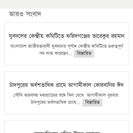
উচ্চশিক্ষায় গৌরবময় অর্জন: পূর্ণ স্কলারশিপে যুক্তরাষ্ট্রে
পিএইচডি করছেন কুয়েটের কৃতি…
আরও সংবাদ
সারা দেশে বজ্রাঘাতে ১৪ জনের প্রাণহানি
কঠোর হচ্ছে এসএসসি ও এইচএসসি পরীক্ষা
যুবদলের কেন্দ্রীয় কমিটিতে ফরিদগঞ্জের তারেকুর রহমান
ফরিদগঞ্জে আগুনে পুড়লো ৬ ব্যবসা প্রতিষ্ঠান
বাংলাদেশ জাতীয়তাবাদী যুবদলের পূর্ণাঙ্গ কেন্দ্রীয় কমিটিতে গুরুত্বপূর্ণ
পদ লাভ করেছেন...
বিস্তারিত
চাঁদপুরের অর্ধশতাধিক গ্রামে আগামীকাল কোরবানির ঈদ
সৌদি আরবসহ মধ্যপ্রাচ্যের সঙ্গে মিল রেখে আগামীকাল বুধবার
চাঁদপুরের অর্ধশতাধিক গ্রামে...
বিস্তারিত