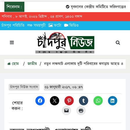
শিরোনাম:
যুবদলের কেন্দ্রীয় কমিটিতে ফরিদগঞ্জের তা
শনিবার , ৮ আগস্ট, ২০২৬ খ্রিষ্টাব্দ , ২৪ শ্রাবণ, ১৪৩৩ বঙ্গাব্দ
চাঁদপুর পরিচিতি
লঞ্চ সময়সূচী
ফটো
ভিডিও
হোম
/
জাতীয়
/
নতুন লঞ্চঘাট এলাকায় দুটি পরিবারের ঝগড়ায় আহত ৪
চাঁদপুর নিউজ সংবাদ
৩১ জানুয়ারী ২০১৭, ০৬:৪৭
শেয়ার
করুন: