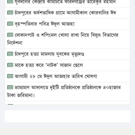
যুবদলের কেন্দ্রীয় কমিটিতে ফরিদগঞ্জের তারেকুর রহমান
চাঁদপুরের অর্ধশতাধিক গ্রামে আগামীকাল কোরবানির ঈদ
বৃহস্পতিবার পবিত্র ঈদুল আজহা
দোকানপাট ও শপিংমল খোলা রাখা নিয়ে বিদ্যুৎ বিভাগের
নির্দেশনা
চাঁদপুরে হত্যা মামলায় যুবকের মৃত্যুদণ্ড
মাকে হত্যা করে ‘নাটক’ সাজান ছেলে
আগামী ২৮ মে ঈদুল আজহার তারিখ ঘোষণা
ভ্রাম্যমাণ আদালতে দুইটি প্রতিষ্ঠানকে প্রতিষ্ঠানকে ৪০হাজার
টাকা জরিমানা।
এবার লঞ্চের ভাড়া বাড়ল
১৭ থেকে ২১ শতাংশ বিদ্যুতের দাম বাড়ানোর প্রস্তাব পিডিবির
১৬ মে চাঁদপুর ও ২৫ মে ফেনী সফরে যাবেন প্রধানমন্ত্রী