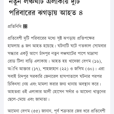
নতুন লঞ্চঘাট এলাকায় দুটি
পরিবারের ঝগড়ায় আহত ৪
প্রতিনিধি ঳
প্রতিবেশী দুটি পরিবারের মধ্যে সৃষ্ট ঝগড়ায় প্রতিপক্ষের
হামলায় ৪ জন আহত হয়েছে। ঘটনাটি ঘটে গতকাল সোমবার
সন্ধ্যার একটু আগে চাঁদপুর নতুন লঞ্চঘাটের পাশে মাদ্রাসা
রোড টিলা বাড়ি এলাকায়। আহত হয় খাদেজা বেগম (১৬),
অাঁখি আক্তার (১৭), শাহজাহান (২২) ও জসিম (৩০)। এরা
সবাই চাঁদপুর সরকারি জেনারেল হাসপাতালে ঘটনার পরপর
চিকিৎসা নেয় এবং মামলা করার জন্য থানায় অবস্থান করে।
আহতরা ওই এলাকার আলী হোসেন সর্দার ও আমেনা খাতুনের
ছেলে-মেয়ে এবং জামাতা।
আমেনা বেগম (৫৫) জানান, পূর্ব শত্রুতার জের ধরে প্রতিবেশী