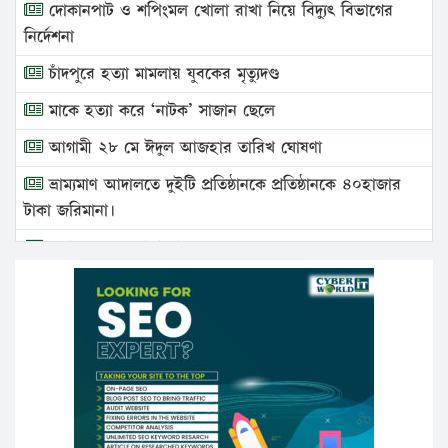
দোকানপাট ও শপিংমল খোলা রাখা নিয়ে বিদ্যুৎ বিভাগের
নির্দেশনা
চাঁদপুরে হত্যা মামলায় যুবকের মৃত্যুদণ্ড
মাকে হত্যা করে ‘নাটক’ সাজান ছেলে
আগামী ২৮ মে ঈদুল আজহার তারিখ ঘোষণা
ভ্রাম্যমাণ আদালতে দুইটি প্রতিষ্ঠানকে প্রতিষ্ঠানকে ৪০হাজার
টাকা জরিমানা।
এবার লঞ্চের ভাড়া বাড়ল
১৭ থেকে ২১ শতাংশ বিদ্যুতের দাম বাড়ানোর প্রস্তাব পিডিবির
১৬ মে চাঁদপুর ও ২৫ মে ফেনী সফরে যাবেন প্রধানমন্ত্রী
উচ্চশিক্ষায় গৌরবময় অর্জন: পূর্ণ স্কলারশিপে যুক্তরাষ্ট্রে
পিএইচডি করছেন কুয়েটের কৃতি…
সারা দেশে বজ্রাঘাতে ১৪ জনের প্রাণহানি