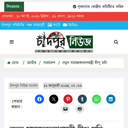
শিরোনাম:
যুবদলের কেন্দ্রীয় কমিটিতে ফরিদগঞ্জ
সোমবার , ১০ আগস্ট, ২০২৬ খ্রিষ্টাব্দ , ২৬ শ্রাবণ, ১৪৩৩ বঙ্গাব্দ
চাঁদপুর পরিচিতি
লঞ্চ সময়সূচী
ফটো
ভিডিও
হোম
/
জাতীয়
/
সারাদেশ
/
নতুন সমাজকল্যাণমন্ত্রী দীপু মনি
চাঁদপুর নিউজ সংবাদ
১২ জানুয়ারী ২০২৪, ০৭:৩৩
শেয়ার
করুন: