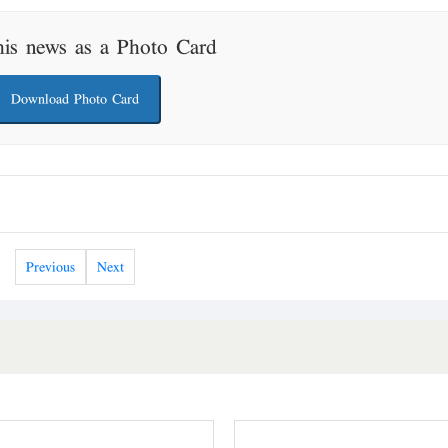
his news as a Photo Card
Download Photo Card
Previous
Next