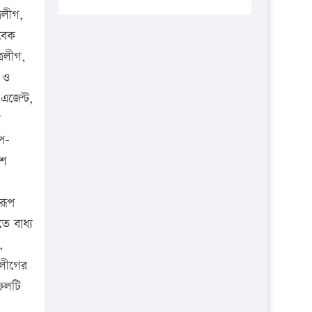
প্রতিষ্ঠানকে ৪০হাজার টাকা জরিমানা।
রলীগ,
এবার লঞ্চের ভাড়া বাড়ল
াবেক
্রলীগ,
১৭ থেকে ২১ শতাংশ বিদ্যুতের দাম
বাড়ানোর প্রস্তাব পিডিবির
স ও
এজেন্ট,
১৬ মে চাঁদপুর ও ২৫ মে ফেনী সফরে
গ
যাবেন প্রধানমন্ত্রী
উপ-
উচ্চশিক্ষায় গৌরবময় অর্জন: পূর্ণ
েশ
স্কলারশিপে যুক্তরাষ্ট্রে পিএইচডি করছেন
কুয়েটের কৃতি…
রূপ
সারা দেশে বজ্রাঘাতে ১৪ জনের
তে বাধ্য
প্রাণহানি
,
কঠোর হচ্ছে এসএসসি ও এইচএসসি
রলীগের
পরীক্ষা
ফেলটি
ফরিদগঞ্জে আগুনে পুড়লো ৬ ব্যবসা