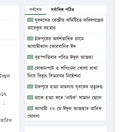
সর্বশেষ
সর্বাধিক পঠিত
যুবদলের কেন্দ্রীয় কমিটিতে ফরিদগঞ্জের
তারেকুর রহমান
চাঁদপুরের অর্ধশতাধিক গ্রামে
আগামীকাল কোরবানির ঈদ
বৃহস্পতিবার পবিত্র ঈদুল আজহা
দোকানপাট ও শপিংমল খোলা রাখা
নিয়ে বিদ্যুৎ বিভাগের নির্দেশনা
জ্জ্বল
চাঁদপুরে হত্যা মামলায় যুবকের মৃত্যুদণ্ড
০১৭
মাকে হত্যা করে ‘নাটক’ সাজান ছেলে
া :
আগামী ২৮ মে ঈদুল আজহার তারিখ
ঘোষণা
 তারিখ
ভ্রাম্যমাণ আদালতে দুইটি প্রতিষ্ঠানকে