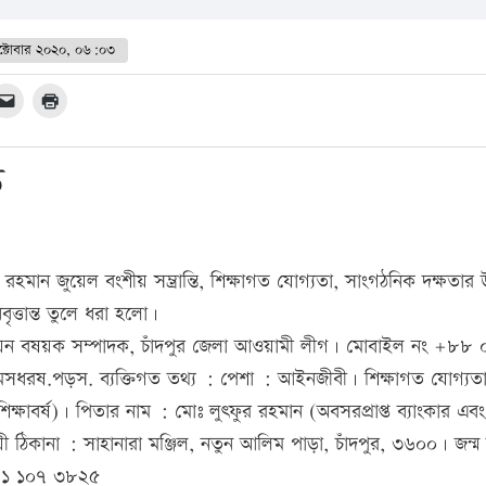
্টোবার ২০২০, ০৬:০৩
ত
রহমান জুয়েল বংশীয় সম্ভ্রান্তি, শিক্ষাগত যোগ্যতা, সাংগঠনিক দক্ষতার উ
ত্তান্ত তুলে ধরা হলো।
 উন্নয়ন বষয়ক সম্পাদক, চাঁদপুর জেলা আওয়ামী লীগ। মোবাইল নং +৮৮ 
ষ.পড়স. ব্যক্তিগত তথ্য : পেশা : আইনজীবী। শিক্ষাগত যোগ্যত
শিক্ষাবর্ষ)। পিতার নাম : মোঃ লুৎফুর রহমান (অবসরপ্রাপ্ত ব্যাংকার এবং
ী ঠিকানা : সাহানারা মঞ্জিল, নতুন আলিম পাড়া, চাঁদপুর, ৩৬০০। জন্ম
 ৬৪১ ১০৭ ৩৮২৫