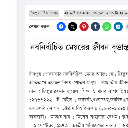
চাঁদপুর নিউজ সংবাদ
২৫ অক্টোবার ২০২০, ০৬:০৩
আপডেটঃ
২৫ অক
শেয়ার করুন:
নবনির্বাচিত মেয়রের জীবন বৃত্তান্
চাঁদপুর পৌরসভার নবনির্বাচিত মেয়র অ্যাডঃ মোঃ জিল্লুর 
প্রতিভাসে একজন বিনয়-শোভন মানুষ। নিচে তাঁর জীবনবৃ
নাম : জিল্লুর রহমান জুয়েল, শিক্ষা ও মানব সম্পদ
১২৭৬৬২২২। ই-মেইল : লরষষঁৎ.ৎধযসধহ.লববিষ@মসধর
এলএলবি (সম্মান, চট্টগ্রাম বিশ্ববিদ্যালয় (১৯৯২-১৯৯৩ 
ব্যবসায়ী)। মাতার নাম : মিসেস সাহানারা বেগম। স্থায়
: ১ সেপ্টেম্বর, ১৯৭৩। জাতীয় পরিচয়পত্র নাম্বার :