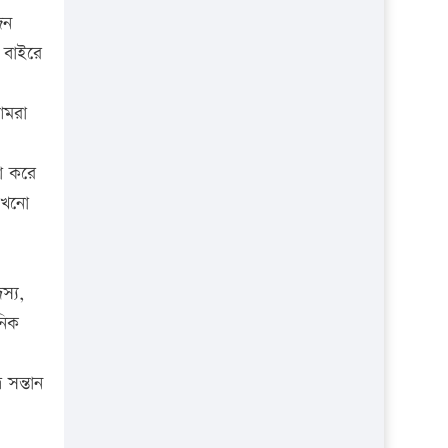
প্রতিষ্ঠান
জন
 বাইরে
আমরা
যা করে
কখনো
স্য,
নিক
 সন্তান