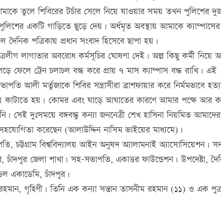
কে তুলে শিবিরের টর্চার সেলে নিয়ে যাওয়ার সময় তখন পুলিশের দু
ুলিশের একটি গাড়িতে ছুড়ে দেয়। অর্ধমৃত অবস্থায় আমাকে ক্যাম্পাসের
দৈনিক পত্রিকায় প্রধান সংবাদ হিসেবে ছাপা হয়।
 ছাত্রলীগ লাগাতার অবরোধ কর্মসূচির ঘোষণা দেই। অল্প কিছু কর্মী নিয়ে 
ড়ে ফেলে ট্রেন চলাচল বন্ধ করে প্রায় ৭ মাস ক্যাম্পাস বন্ধ রাখি। এই
 আলী মর্তুজাকে শিবির সন্ত্রাসীরা ব্রাশফায়ার করে নির্মমভাবে হত্
স্থায় কাটাতে হয়। কোমর এবং ঘাড়ে আঘাতের কারণে আমার পক্ষে আর 
নি। সেই দুঃসময়ে বঙ্গবন্ধু কন্যা জননেত্রী শেখ হাসিনা নিয়মিত আমাদের
সহযোগিতা করেছেন (আলাউদ্দিন নাসিম ভাইয়ের মাধ্যমে)।
পতি, চট্টগ্রাম বিশ্ববিদ্যালয় আইন অনুষদ অ্যালামনাই অ্যাসোসিয়েশন। সদ
শ, চাঁদপুর জেলা শাখা। সহ-সভাপতি, একাত্তর ফাউন্ডেশন। উপদেষ্টা, দৈ
মডেল একাডেমি, চাঁদপুর।
না রহমান, গৃহিণী। তিনি এক কন্যা সন্তান তাসনীম রহমান (১১) ও এক পুত্র