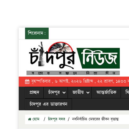
শিরোনাম:
বৃহস্পতিবার , ৬ আগস্ট, ২০২৬ খ্রিষ্টাব্দ , ২২ শ্রাবণ, ১৪৩৩ বঙ্
প্রচ্ছদ
চাঁদপুর
জাতীয়
আন্তর্জাতিক
ফ
চাঁদপুর এর ডাক্তারগন
হোম
/
চাঁদপুর সদর
/
নবনির্বাচিত মেয়রের জীবন বৃত্তান্ত