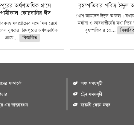
ঁদপুরের অর্ধশতাধিক গ্রামে
বৃহস্পতিবার পবিত্র ঈদুল
গামীকাল কোরবানির ঈদ
খোশ আমদেদ ঈদুল আজহা। যথাযথ
মর্যাদা ও ভাবগাম্ভীর্যের মধ্য দিয়
বসহ মধ্যপ্রাচ্যের সঙ্গে মিল রেখে
বৃহস্পতিবার ১০...
বিস্তারি
াল বুধবার চাঁদপুরের অর্ধশতাধিক
গ্রামে...
বিস্তারিত
ের সম্পর্কে
লঞ্চ সময়সূচী
রিয়ার
ট্রেন সময়সূচী
পুর এর ডাক্তারগন
জরুরী ফোন নম্বর