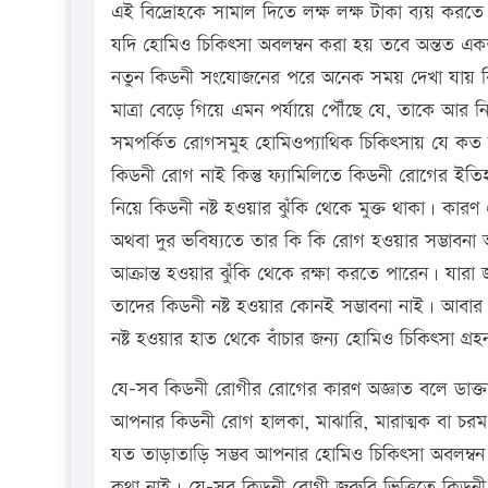
এই বিদ্রোহকে সামাল দিতে লক্ষ লক্ষ টাকা ব্যয় করত
যদি হোমিও চিকিৎসা অবলম্বন করা হয় তবে অন্তত একশ
নতুন কিডনী সংযোজনের পরে অনেক সময় দেখা যায় কিডন
মাত্রা বেড়ে গিয়ে এমন পর্যায়ে পৌঁছে যে, তাকে আর ন
সমপর্কিত রোগসমুহ হোমিওপ্যাথিক চিকিৎসায় যে কত 
কিডনী রোগ নাই কিন্তু ফ্যামিলিতে কিডনী রোগের ইতি
নিয়ে কিডনী নষ্ট হওয়ার ঝুঁকি থেকে মুক্ত থাকা। কার
অথবা দুর ভবিষ্যতে তার কি কি রোগ হওয়ার সম্ভাবন
আক্রান্ত হওয়ার ঝুঁকি থেকে রক্ষা করতে পারেন। যার
তাদের কিডনী নষ্ট হওয়ার কোনই সম্ভাবনা নাই। আবা
নষ্ট হওয়ার হাত থেকে বাঁচার জন্য হোমিও চিকিৎসা গ
যে-সব কিডনী রোগীর রোগের কারণ অজ্ঞাত বলে ডাক্ত
আপনার কিডনী রোগ হালকা, মাঝারি, মারাত্মক বা চরম 
যত তাড়াতাড়ি সম্ভব আপনার হোমিও চিকিৎসা অবলম্ব
কথা নাই। যে-সব কিডনী রোগী জরুরি ভিত্তিতে কিডনী প