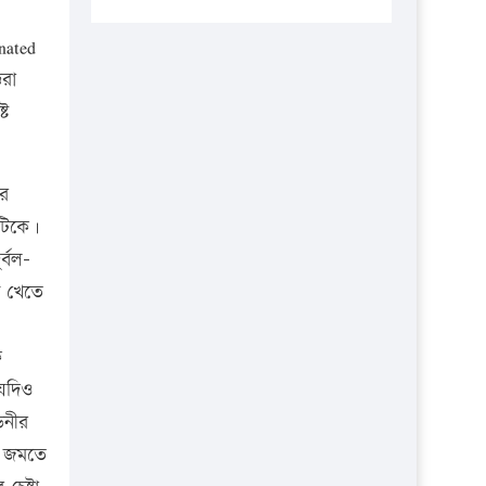
প্রতিষ্ঠানকে ৪০হাজার টাকা জরিমানা।
।
nated
এবার লঞ্চের ভাড়া বাড়ল
ঞরা
১৭ থেকে ২১ শতাংশ বিদ্যুতের দাম
্ট
বাড়ানোর প্রস্তাব পিডিবির
১৬ মে চাঁদপুর ও ২৫ মে ফেনী সফরে
যাবেন প্রধানমন্ত্রী
রে
ুটিকে।
উচ্চশিক্ষায় গৌরবময় অর্জন: পূর্ণ
স্কলারশিপে যুক্তরাষ্ট্রে পিএইচডি করছেন
্বল-
কুয়েটের কৃতি…
ি খেতে
সারা দেশে বজ্রাঘাতে ১৪ জনের
প্রাণহানি
ে
 যদিও
কঠোর হচ্ছে এসএসসি ও এইচএসসি
পরীক্ষা
ডনীর
ে জমতে
ফরিদগঞ্জে আগুনে পুড়লো ৬ ব্যবসা