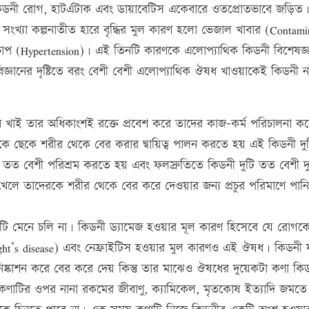
কিডনী রোগ, হাটর্এটাক এবং ডায়াবেটিস একেবারে ওতপ্রোতভাবে জড়িত
 সংখ্যা কল্পনাতীত হারে বৃদ্ধির মুল কারণ হলো ভেজাল খাবার (Contami
্তচাপ (Hypertension)। এই তিনটি কারণকে এলোপ্যাথিক কিডনী বিশেষজ্
্ঞানের দৃষ্টিতে বরং বেশী বেশী এলোপ্যাথিক ঔষধ খাওয়াকেই কিডনী নষ
াই তার অধিকাংশই রক্তে প্রবেশ করে তাদের কাজ-কর্ম পরিচালনা ক
কে ছেকে শরীর থেকে বের করার দ্বায়িত্ব পালন করতে হয় এই কিডনী দ
বেশী পরিশ্রম করতে হয় এবং ফলস্রুতিতে কিডনী দুটি তত বেশী দুর
ঔষধ খেলে তাদেরকে শরীর থেকে বের করে দেওয়ার জন্য প্রচুর পরিমাণে পান
য়টি মেনে চলি না। কিডনী ড্যামেজ হওয়ার মূল কারণ হিসেবে যে রোগক
right’s disease) এবং নেফ্রাইটিস হওয়ার মুল কারণও এই ঔষধ। কিডনী
্কাশন করে বের করে দেয় কিন্তু তার মাঝেও ঔষধের দুয়েকটা কণা কি
 কণাটির ওপর নানা রকমের জীবাণু, ক্যামিকেল, মৃতকোষ ইত্যাদি জমত