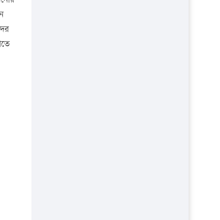
ন
দের
াতে