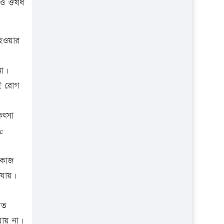
মিও ঔষধ
 হওয়ার
না।
কই রোগ
িৎসা
c
 কাজ
 যায়।
িত
যায় না।