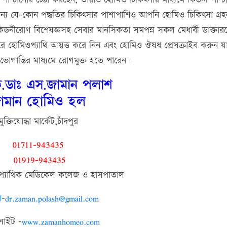
য যে-কোন পদ্ধতির চিকিৎসার পাশাপাশিও আপনি হোমিও চিকিৎসা গ্রহ
ডনীরোগ বিশেষজ্ঞসহ সেবার মানসিকতা সমপন্ন সকল মেধাবী ডাক্তার
করে হোমিওপ্যাথি আয়ত্ত করে নিন এবং হোমিও ঔষধ প্রেসক্রাইব করুন য
গান্তির মাধ্যমে রোগমুক্ত হতে পারেন।
ক.ডাঃ এস.জামান পলাশ
ামান হোমিও হল
মুক্তিযোদ্ধা মার্কেট,চাঁদপুর
01711-943435
01919-943435
ওপ্যাথিক মেডিকেল কলেজ ও হাসপাতাল
-dr.zaman.polash@gmail.com
সাইট –
www.zamanhomeo.com