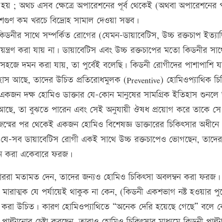
ে হয় ; অথচ এসব ক্ষেত্রে অপারেশনের পূর্ব থেকেই (অথবা অপারেশনের
গুণ কম খরচে বিদ্রোহ সামাল দেওয়া সম্ভব।
ীর সাথে সম্পর্কিত রোগের (যেমন-ডায়াবেটিস, উচ্চ রক্তচাপ ইত্যা
িয়ন্ত্রণ করা যায় না। ডায়াবেটিস এবং উচ্চ রক্তচাপের মতো কিডনীর সাথ
সহজে দমন করা যায়, তা পুর্বেই বলেছি। কিডনী রোগীদের পাশাপাশি য
হাস আছে, তাদের উচিত প্রতিরোধমুলক (Preventive) হোমিওপ্যাথিক চি
ণ একজন দক্ষ হোমিও ডাক্তার যে-কোন মানুষের সামগ্রিক ইতিহাস শুনলে
া আছে, তা বুঝতে পারেন এবং সেই অনুযায়ী ঔষধ প্রয়োগ করে তাকে স
া জন্মের পর থেকেই একজন হোমিও বিশেষজ্ঞ ডাক্তারের চিকিৎসার অধীনে
র যে-সব ডায়াবেটিস রোগী একই সাথে উচ্চ রক্তচাপেও ভোগছেন, তাদে
্রহন করা একেবারে ফরজ।
াররা মতামত দেন, তাদের জন্যও হোমিও চিকিৎসা অবলম্বন করা ফরজ।
মারাত্মক যে পর্যায়েই থাকুক না কেন, (কিডনী একশভাগ নষ্ট হওয়ার পু
ন করা উচিত। কারণ হোমিওপ্যাথিতে “অনেক দেরি হয়েছে গেছে” বলে 
াল্টানোর চেষ্টা করছেন, তারাও হোমিও চিকিৎসার মাধ্যমে কিডনী পাল্