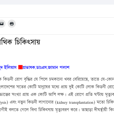
াথিক চিকিৎসায়
ুদ ইলিয়াস
঳
প্রভাষক.ডাঃএস.জামান পলাশ
াত্মক কিডনী রোগ বৃদ্ধির যে পিলে চমকানো খবর বেরিয়েছে, তাতে যে-কো
 বাংলাদেশের সতের কোটি মানুষের মধ্যে প্রায় দুই কোটি লোক কিডনী রো
্রান্তের সংখ্যা প্রায় এক কোটি আশি লক্ষ। এই রোগে প্রতি ঘণ্টায় মৃত্যু
sis) এবং নতুন কিডনী লাগানোর (kidney transplantation) মতো চিক
ীই বলতে গেলে বিনা চিকিৎসায় মৃত্যুবরণ করে। তাছাড়া দীঘর্স্থায়ী কি