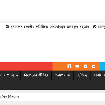
যুবদলের কেন্দ্রীয় কমিটিতে ফরিদগঞ্জের তারেকুর রহমান
চাঁদপুরের
দ
িচার পাতা
চাঁদপুরের ঐতিহ্য
তথ্যপ্রযুক্তি
ব্যক্তিত্ব
প্রবাস 
যাথিক চিকিৎসায়