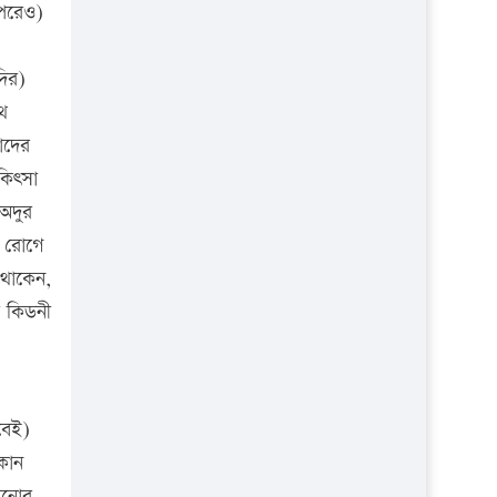
 পরেও)
দির)
ে
াদের
কিৎসা
 অদুর
ে রোগে
 থাকেন,
র কিডনী
বেই)
কোন
টানোর