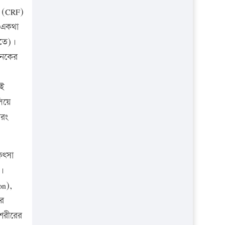
ী (CRF)
, একথা
লতে)।
নেকের
ুই
লিয়ে
বরং
িৎসা
য়।
on),
ের
 শরীরের