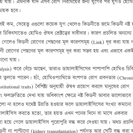
e) হয়ে যায়। এমনকি যদি এসব রোগ নিরাময়ের জন্য যুগের পর যুগও হো
িচায়ক হবে।
বই কম, সেহেতু এগুলো কয়েক যুগ খেলেও কিডনীতে জমে কিডনী নষ্ট
র চিকিৎসাতেও হোমিও ঔষধ শ্রেষ্টত্বের দাবীদার। কারণ প্রচলিত অন্যান্য
 করা গেলেও কিডনী রোগের পেছনের মূল কারণসমূহ (Link) দূর করা যায় 
িডনী রোগের পেছনের মূল কারণসমূহ দূর করা সম্ভব হয় এবং এভাবে এ
কানো যায়।
alysis) করে বেঁচে আছেন, তারাও ডায়ালাইসিসের পাশাপাশি হোমিও চিক
 তুলতে পারেন। হ্যাঁ, হোমিওপ্যাথিতে বংশগত রোগ প্রবনতার (Chroni
utional traits) বৈশিষ্ট্য অনুযায়ী ঔষধ প্রয়োগ করলে মানুষের রোগ
 ফলস্রুতিতে দেখা যায় অধিকাংশ ক্ষেত্রে নষ্ট কিডনী আবার ভালোভাবে
 ভালো না হলেও যথেষ্ট উন্নতি হওয়ার ফলে ডায়ালাইসিসের সংখ্যা কমানো
 ডায়ালাইসিস করতে হতো, তার হয়ত এখন পনের দিনে বা মাসে একবার
হয়ে গেলে ডায়ালাইসিস পুরোপুরি বন্ধ করে দেওয়া যায়। অথচ প্রচল
নী না পাল্টানো (kidney transplantation) পর্যনত আর সেটি বন্ধ করা 