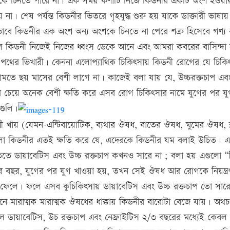
 চিনতে পারে না। এক সময় কণাটি নিজে কিডনীর একটি অংশ হওয়ার চ
না। শেষ পর্যন্ত কিডনীর ভিতরে গৃহযুদ্ধ শুরু হয় যাকে ডাক্তারী ভাষা
বে কিডনীর এক অংশ অন্য অংশকে চিনতে না পেরে শত্রু হিসেবে গণ্য
ে কিডনী নিজেই নিজের ধ্বংস ডেকে আনে এবং আমরা কবরের বাসিন্দা
 পথের ভিখারী। কেননা এলোপ্যাথিক চিকিৎসায় কিডনী রোগের যে চিকি
তে ছয় মাসের বেশী লাগে না। কাজেই বলা যায় যে, উচ্চরক্তচাপ এব
র চেয়ে অনেক বেশী ক্ষতি করে এসব রোগ চিকিৎসার নামে যুগের পর যু
গুলি।
 খায় (যেমন-এন্টিবায়োটিক, ব্যথার ঔষধ, বাতের ঔষধ, ঘুমের ঔষধ, ব্
ুলো কিডনীর এতই ক্ষতি করে যে, এদেরকে কিডনীর যম বলাই উচিত। 
তিতে ডায়াবেটিস এবং উচ্চ রক্তচাপ কখনও সারে না ; বলা হয় এগুলো “নিয়
ছর, যুগের পর যুগ খাওয়া হয়, তখন সেই ঔষধ আর রোগকে নিয়ন্ত্র
 ফেলে। ফলে এসব কুচিকিৎসায় ডায়াবেটিস এবং উচ্চ রক্তচাপ তো সারে
ানে মারাত্মক মারাত্মক ঔষধের ধাক্কায় কিডনীর বারোটা বেজে যায়। অথচ
লে ডায়াবেটিস, উচ রক্তচাপ এবং নেফ্রাইটিস ২/৩ বছরের মধ্যেই কেবল