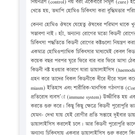
নিয়নত্রণ (control) নয় বরং একেবারে নির্মুল (cur
খেতে হয়, তথাপি হোমিও চিকিৎসা করা বুদ্ধিমত্তার পর
কেননা হোমিও ঔষধে যেহেতু ঔষধের পরিমাণ থাকে খু
সম্ভাবণা নাই। হ্যাঁ, অন্যান্য রোগের মতো কিডনী রোগে
চিকিৎসা পদ্ধতিতে কিডনী রোগের কষ্টগুলো নিয়ন্ত্রণ
একমাত্র হোমিওপ্যাথিক চিকিৎসার মাধ্যমেই কেবল ক
কয়েক বছর পরপর ঘুরে ফিরে বার বার ফিরে আসা ঠে
কিডনী নষ্ট হওয়ার কারণে যারা ডায়ালাইসিস (haemodi
গ্রহন করে তাদের বিকল কিডনীকে ধীরে ধীরে সচল করে
miasm) ইতিহাস এবং শারীরিক-মানসিক গঠনগত (Constit
প্রতিরোধ ব্যবস’া (immune system) উজ্জীবিত হয় এবং
করতে শুরু করে। কিছু কিছু ক্ষেত্রে কিডনী পুরোপুরি
যেমন- দেখা যায় যেই রোগীর প্রতি সপ্তাহে দুইবার
ডায়ালাইসিস করলেই চলে। আর কিডনী পুরোপুরি ভালো 
অন্যান্য চিকিৎসায় একবার ডায়ালাইসিস শুরু করলে কিড