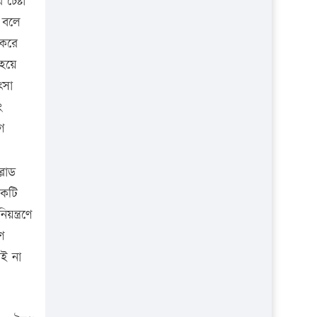
েষ্টা
প্রতিষ্ঠান
য় বলে
 করে
 হয়ে
ৎসা
ং
গ
লাড
একটি
ন্ত্রণে
ণ
ই না