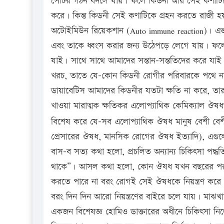
সেটির গঠন বদলে যায়। ফলে কিডনী আর সেই কণাটিকে
করে। কিন্তু কিডনী সেই কণাটিকে গ্রহন করতে রাজী হয় 
অটোইমিউন রিয়েকশান (Auto immune reaction)। এভা
এবং তাকে ধ্বংস করার জন্য উঠেপড়ে লেগে যায়। ফল
যাই। সাথে সাথে আমাদের সন্তান-সন্ততিদের করে যাই
খরচ, তাতে যে-কোন কিডনী রোগীর পরিবারকে পথে নাম
ডায়াবেটিস আমাদের কিডনীর যতটা ক্ষতি না করে, তা
খাওয়া মারাত্মক ক্ষতিকর এলোপ্যাথিক কেমিক্যাল ঔষধ
বিশেষ করে যে-সব এলোপ্যাথিক ঔষধ মানুষ বেশী বেশী
প্রেসারের ঔষধ, মানসিক রোগের ঔষধ ইত্যাদি), এগ
বাস-ব সত্য কথা হলো, প্রচলিত অন্যান্য চিকিৎসা পদ্ধ
থাকে”। আসল কথা হলো, কোন ঔষধ যখন বছরের পর ব
করতে পারে না বরং রোগই সেই ঔষধকে নিয়ন্ত্রণ করে
বরং দিন দিন আরো নিয়ন্ত্রণের বাইরে চলে যায়। মাঝখ
একজন বিশেষজ্ঞ হোমিও ডাক্তারের অধীনে চিকিৎসা নি