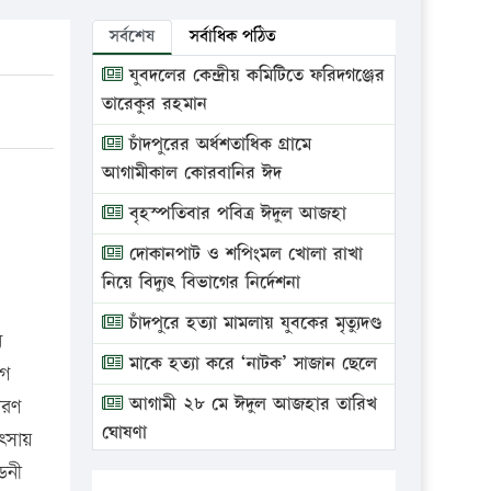
সর্বশেষ
সর্বাধিক পঠিত
যুবদলের কেন্দ্রীয় কমিটিতে ফরিদগঞ্জের
তারেকুর রহমান
চাঁদপুরের অর্ধশতাধিক গ্রামে
আগামীকাল কোরবানির ঈদ
বৃহস্পতিবার পবিত্র ঈদুল আজহা
দোকানপাট ও শপিংমল খোলা রাখা
নিয়ে বিদ্যুৎ বিভাগের নির্দেশনা
চাঁদপুরে হত্যা মামলায় যুবকের মৃত্যুদণ্ড
ন
মাকে হত্যা করে ‘নাটক’ সাজান ছেলে
গে
আগামী ২৮ মে ঈদুল আজহার তারিখ
বরণ
ঘোষণা
িৎসায়
ডনী
ভ্রাম্যমাণ আদালতে দুইটি প্রতিষ্ঠানকে