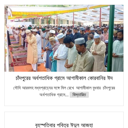
চাঁদপুরের অর্ধশতাধিক গ্রামে আগামীকাল কোরবানির ঈদ
সৌদি আরবসহ মধ্যপ্রাচ্যের সঙ্গে মিল রেখে আগামীকাল বুধবার চাঁদপুরের
অর্ধশতাধিক গ্রামে...
বিস্তারিত
বৃহস্পতিবার পবিত্র ঈদুল আজহা