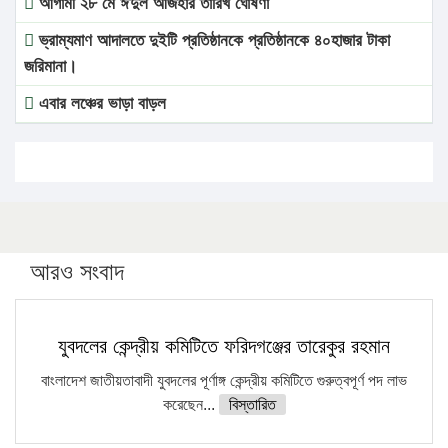
আগামী ২৮ মে ঈদুল আজহার তারিখ ঘোষণা
ভ্রাম্যমাণ আদালতে দুইটি প্রতিষ্ঠানকে প্রতিষ্ঠানকে ৪০হাজার টাকা
জরিমানা।
এবার লঞ্চের ভাড়া বাড়ল
১৭ থেকে ২১ শতাংশ বিদ্যুতের দাম বাড়ানোর প্রস্তাব পিডিবির
১৬ মে চাঁদপুর ও ২৫ মে ফেনী সফরে যাবেন প্রধানমন্ত্রী
উচ্চশিক্ষায় গৌরবময় অর্জন: পূর্ণ স্কলারশিপে যুক্তরাষ্ট্রে পিএইচডি
করছেন কুয়েটের কৃতি…
আরও সংবাদ
সারা দেশে বজ্রাঘাতে ১৪ জনের প্রাণহানি
কঠোর হচ্ছে এসএসসি ও এইচএসসি পরীক্ষা
যুবদলের কেন্দ্রীয় কমিটিতে ফরিদগঞ্জের তারেকুর রহমান
ফরিদগঞ্জে আগুনে পুড়লো ৬ ব্যবসা প্রতিষ্ঠান
বাংলাদেশ জাতীয়তাবাদী যুবদলের পূর্ণাঙ্গ কেন্দ্রীয় কমিটিতে গুরুত্বপূর্ণ পদ লাভ
করেছেন...
বিস্তারিত