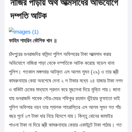
নাজির পাড়ায় অর্থ আত্মসাধের অভিযোগে
দম্পতি আটক
ফাহিম শাহরিন কৌশিক খান ॥
চাঁদপুুরের গুনরাজদির বাসিন্দা পুলিশ অফিসরের টাকা আত্মসাধ করার
অভিযোগে নাজিরা পাড়া থেকে দম্পতিকে আটক করেছে মডেল থানা
পুলিশ। গতকাল মঙ্গলবার আটকৃত এস আলম সুমন (২৯) ও তার স্ত্রী
কামরুনাহার কেয়া অবশেষে দেনা ২ ল টাকার মধ্যে ২৪ হাজার টাকা নগদ
ও বাকিটা চেকের মাধ্যমে প্রদান করে মুছলেখা দিয়ে মুক্তি পায়। জানা
যায় গুনরাজদি সাবেক পৌর-মেয়র শফিকুর রহমান ভুঁইয়ার ফুফাতো ভাই
পুলিশ অফিসার নয়ন তার শ্যালক শাহরাস্তির এস আলম সুমন গত পাঁচ
বছর পূর্বে ২ল টাকা ধার নিয়ে বিদেশে যায়। কিন্তু বোনের জামাইর
পাওনা টাকা না দিয়ে স্ত্রী কামরুনাহার কেয়ার একাউন্টে টাকা পাঠায়। গত