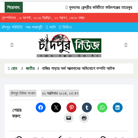
শিরোনাম:
যুবদলের কেন্দ্রীয় কমিটিতে ফরিদগঞ্জের তারেকুর রহমান
বৃহস্পতিবার , ৬ আগস্ট, ২০২৬ খ্রিষ্টাব্দ , ২২ শ্রাবণ, ১৪৩৩ বঙ্গাব্দ
চাঁদপুর পরিচিতি
লঞ্চ সময়সূচী
ফটো
ভিডিও
হোম
/
জাতীয়
/
নাজির পাড়ায় অর্থ আত্মসাধের অভিযোগে দম্পতি আটক
চাঁদপুর নিউজ সংবাদ
২২ অক্টোবার ২০১৪, ০৫:৪৭
শেয়ার
করুন: