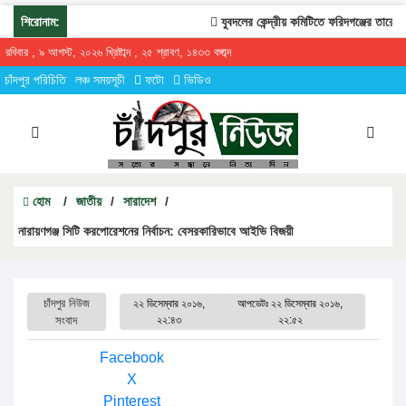
শিরোনাম:
যুবদলের কেন্দ্রীয় কমিটিতে ফরিদগঞ্জের তারেকুর র
রবিবার , ৯ আগস্ট, ২০২৬ খ্রিষ্টাব্দ , ২৫ শ্রাবণ, ১৪৩৩ বঙ্গাব্দ
চাঁদপুর পরিচিতি
লঞ্চ সময়সূচী
ফটো
ভিডিও
হোম
/
জাতীয়
/
সারাদেশ
/
নারায়ণগঞ্জ সিটি করপোরেশনের নির্বাচন: বেসরকারিভাবে আইভি বিজয়ী
চাঁদপুর নিউজ
২২ ডিসেম্বার ২০১৬,
আপডেটঃ
২২ ডিসেম্বার ২০১৬,
সংবাদ
২২:৪৩
২২:৫২
Facebook
X
Pinterest