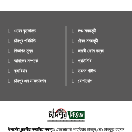
ওয়েব বৃত্তান্ত
লঞ্চ সময়সূচী
চাঁদপুর পরিচিতি
ট্রেন সময়সূচী
বিজ্ঞাপন মুল্য
জরুরী ফোন নম্বর
আমাদের সম্পর্কে
প্রতিনিধি
ক্যারিয়ার
ভ্রমন গাইড
চাঁদপুর এর ডাক্তারগন
যোগাযোগ
উপদেষ্টা মন্ডলীর সম্মানিত সদস্যঃ
এডভোকেট শাহরিয়ার মাহমুদ,মোঃ মাহবুবুর রহমান