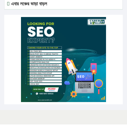
এবার লঞ্চের ভাড়া বাড়ল
১৭ থেকে ২১ শতাংশ বিদ্যুতের দাম বাড়ানোর প্রস্তাব পিডিবির
১৬ মে চাঁদপুর ও ২৫ মে ফেনী সফরে যাবেন প্রধানমন্ত্রী
উচ্চশিক্ষায় গৌরবময় অর্জন: পূর্ণ স্কলারশিপে যুক্তরাষ্ট্রে পিএইচডি
করছেন কুয়েটের কৃতি…
সারা দেশে বজ্রাঘাতে ১৪ জনের প্রাণহানি
কঠোর হচ্ছে এসএসসি ও এইচএসসি পরীক্ষা
ফরিদগঞ্জে আগুনে পুড়লো ৬ ব্যবসা প্রতিষ্ঠান