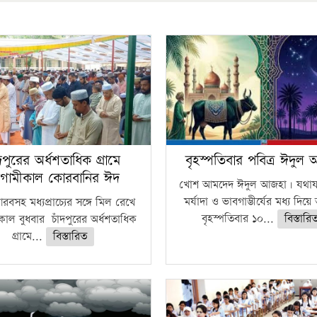
ঁদপুরের অর্ধশতাধিক গ্রামে
বৃহস্পতিবার পবিত্র ঈদুল
গামীকাল কোরবানির ঈদ
খোশ আমদেদ ঈদুল আজহা। যথাযথ
মর্যাদা ও ভাবগাম্ভীর্যের মধ্য দিয়
বসহ মধ্যপ্রাচ্যের সঙ্গে মিল রেখে
বৃহস্পতিবার ১০...
বিস্তারি
াল বুধবার চাঁদপুরের অর্ধশতাধিক
গ্রামে...
বিস্তারিত