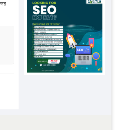
প্রতিষ্ঠানকে ৪০হাজার টাকা জরিমানা।
লের
এবার লঞ্চের ভাড়া বাড়ল
১৭ থেকে ২১ শতাংশ বিদ্যুতের দাম
বাড়ানোর প্রস্তাব পিডিবির
১৬ মে চাঁদপুর ও ২৫ মে ফেনী সফরে
যাবেন প্রধানমন্ত্রী
উচ্চশিক্ষায় গৌরবময় অর্জন: পূর্ণ
স্কলারশিপে যুক্তরাষ্ট্রে পিএইচডি করছেন
কুয়েটের কৃতি…
সারা দেশে বজ্রাঘাতে ১৪ জনের
প্রাণহানি
কঠোর হচ্ছে এসএসসি ও এইচএসসি
পরীক্ষা
ফরিদগঞ্জে আগুনে পুড়লো ৬ ব্যবসা