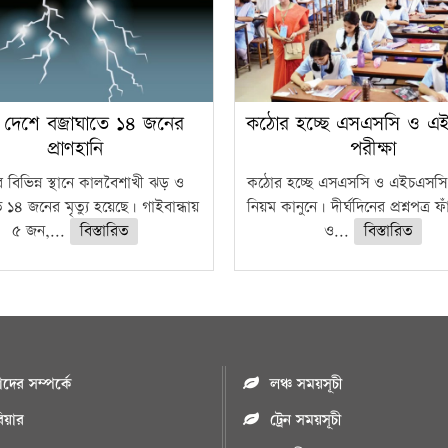
 দেশে বজ্রাঘাতে ১৪ জনের
কঠোর হচ্ছে এসএসসি ও এ
প্রাণহানি
পরীক্ষা
 বিভিন্ন স্থানে কালবৈশাখী ঝড় ও
কঠোর হচ্ছে এসএসসি ও এইচএসসি 
ে ১৪ জনের মৃত্যু হয়েছে। গাইবান্ধায়
নিয়ম কানুনে। দীর্ঘদিনের প্রশ্নপত্র 
৫ জন,...
বিস্তারিত
ও...
বিস্তারিত
ের সম্পর্কে
লঞ্চ সময়সূচী
রিয়ার
ট্রেন সময়সূচী