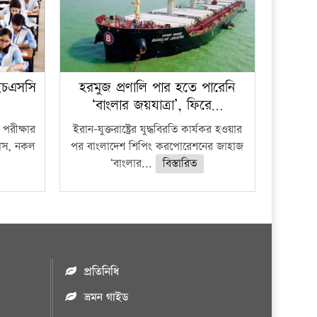
ইচএসসি
হরমুজ প্রণালি পার হতে পারেনি
‘বাংলার জয়যাত্রা’, ফিরে…
পরীক্ষার
ইরান-যুক্তরাষ্ট্রের যুদ্ধবিরতি কার্যকর হওয়ার
ফাঁস, নকল
পর বাংলাদেশ শিপিং করপোরেশনের জাহাজ
‘বাংলার...
বিস্তারিত
প্রতিনিধি
ভ্রমন গাইড