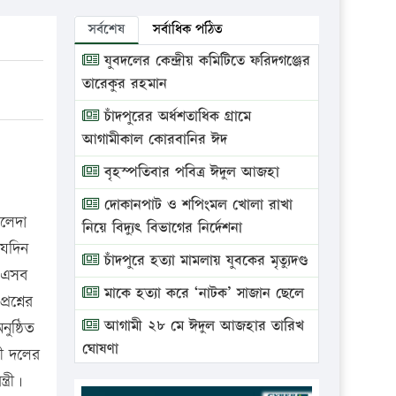
সর্বশেষ
সর্বাধিক পঠিত
যুবদলের কেন্দ্রীয় কমিটিতে ফরিদগঞ্জের
তারেকুর রহমান
চাঁদপুরের অর্ধশতাধিক গ্রামে
আগামীকাল কোরবানির ঈদ
বৃহস্পতিবার পবিত্র ঈদুল আজহা
দোকানপাট ও শপিংমল খোলা রাখা
ালেদা
নিয়ে বিদ্যুৎ বিভাগের নির্দেশনা
যেদিন
চাঁদপুরে হত্যা মামলায় যুবকের মৃত্যুদণ্ড
ে এসব
মাকে হত্যা করে ‘নাটক’ সাজান ছেলে
রশ্নের
আগামী ২৮ মে ঈদুল আজহার তারিখ
ুষ্ঠিত
ঘোষণা
ী দলের
্রী।
ভ্রাম্যমাণ আদালতে দুইটি প্রতিষ্ঠানকে