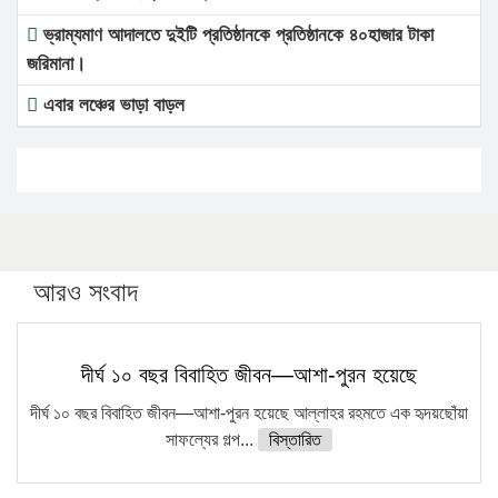
ভ্রাম্যমাণ আদালতে দুইটি প্রতিষ্ঠানকে প্রতিষ্ঠানকে ৪০হাজার টাকা
জরিমানা।
এবার লঞ্চের ভাড়া বাড়ল
১৭ থেকে ২১ শতাংশ বিদ্যুতের দাম বাড়ানোর প্রস্তাব পিডিবির
১৬ মে চাঁদপুর ও ২৫ মে ফেনী সফরে যাবেন প্রধানমন্ত্রী
উচ্চশিক্ষায় গৌরবময় অর্জন: পূর্ণ স্কলারশিপে যুক্তরাষ্ট্রে পিএইচডি
করছেন কুয়েটের কৃতি…
আরও সংবাদ
সারা দেশে বজ্রাঘাতে ১৪ জনের প্রাণহানি
কঠোর হচ্ছে এসএসসি ও এইচএসসি পরীক্ষা
দীর্ঘ ১০ বছর বিবাহিত জীবন—আশা-পুরন হয়েছে
ফরিদগঞ্জে আগুনে পুড়লো ৬ ব্যবসা প্রতিষ্ঠান
দীর্ঘ ১০ বছর বিবাহিত জীবন—আশা-পুরন হয়েছে আল্লাহর রহমতে এক হৃদয়ছোঁয়া
সাফল্যের গল্প...
বিস্তারিত