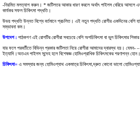
-নিয়মিত মলত্যাগ করুন। * জটিলতর আকার ধারণ করলে অর্থাৎ পাইলস বেরিয়ে আসলে এবং
কার্যকর সফল চিকিৎসা পদ্ধতি।
উভয় পদ্ধতি উন্নত বিশ্বে বর্তমানে প্রচলিত। এই নতুন পদ্ধতি রোগীর একদিনের বেশি 
সম্ভাবনা কম।
উপদেশ :
পাঠকগণ এই রোগটির রোগীরা সবচেয়ে বেশি অপচিকিৎসা বা ভুল চিকিৎসার শিকার
যার ফলে পরবর্তীতে বিভিন্ন প্রকার জটিলতা নিয়ে রোগীরা আমাদের দ্বারস্থ হয়। যেমন- – প
ইত্যাদি।অতএব পাইলস সন্দেহ হলে বিশেষজ্ঞ হোমিওপ্রাখিক চিকিৎসকের শরণাপন্ন হোন
চিকিৎসা=
এ সমস্যার জন্য হোমিওপ্যাথ একমাত্র চিকিৎসা,দ্রুত কোনো ভালো হোমিওপ্যাথ