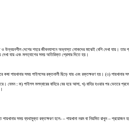
 উন্নয়নশীল দেশের শহরে জীবনযাপনে অভ্যস্ত লোকদের মাঝেই বেশি দেখা যায়। তার প্রধান
য দেখা যায় এবং মলত্যাগের সময় অতিরিক্ত প্রেসার দিতে হয়।
ে কষা পায়খানার সময় পাইলসের রক্তনালী ছিড়ে যায় এবং রক্তক্ষরণ হয়। (৩) পায়খানার সময়
পারে। যেমন : ক) পাইলস মলদ্বারের বাহিরে বের হয়ে আসা, খ) বাহির হওয়ার পর ভেতরে প্
ে।
ক্ত পায়খানার সময় ব্যথামুক্ত রক্তক্ষরণ হলে- – পায়খানা নরম বা নিয়মিত রাখুন – প্রয়োজন হ