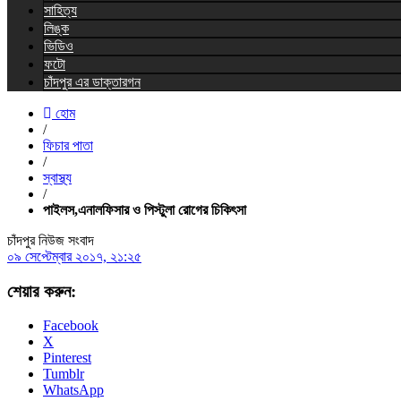
সাহিত্য
লিঙ্ক
ভিডিও
ফটো
চাঁদপুর এর ডাক্তারগন
হোম
/
ফিচার পাতা
/
স্বাস্থ্য
/
পাইলস,এনালফিসার ও পিস্টুলা রোগের চিকিৎসা
চাঁদপুর নিউজ সংবাদ
০৯ সেপ্টেম্বার ২০১৭, ২১:২৫
শেয়ার করুন:
Facebook
X
Pinterest
Tumblr
WhatsApp