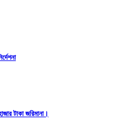
র্দেশনা
০হাজার টাকা জরিমানা।