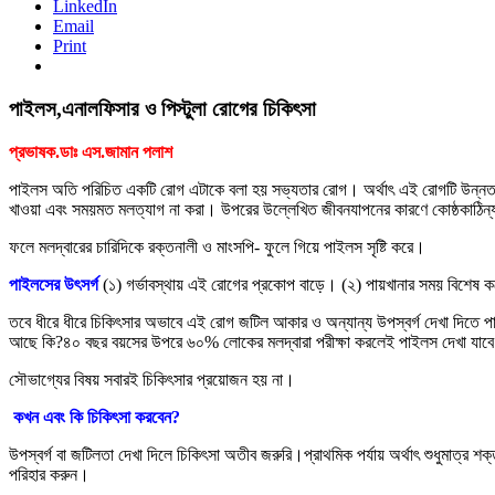
LinkedIn
Email
Print
পাইলস,এনালফিসার ও পিস্টুলা রোগের চিকিৎসা
প্রভাষক
.
ডাঃ
এস
.
জামান
পলাশ
পাইলস অতি পরিচিত একটি রোগ এটাকে বলা হয় সভ্যতার রোগ। অর্থাৎ এই রোগটি উন্নত ও
খাওয়া এবং সময়মত মলত্যাগ না করা। উপরের উল্লেখিত জীবনযাপনের কারণে কোষ্ঠকাঠিন্
ফলে মলদ্বারের চারিদিকে রক্তনালী ও মাংসপি- ফুলে গিয়ে পাইলস সৃষ্টি করে।
পাইলসের উৎসর্গ
(১) গর্ভাবস্থায় এই রোগের প্রকোপ বাড়ে। (২) পায়খানার সময় বিশেষ কর
তবে ধীরে ধীরে চিকিৎসার অভাবে এই রোগ জটিল আকার ও অন্যান্য উপস্বর্গ দেখা দিতে 
আছে কি?৪০ বছর বয়সের উপরে ৬০% লোকের মলদ্বারা পরীক্ষা করলেই পাইলস দেখা যাব
সৌভাগ্যের বিষয় সবারই চিকিৎসার প্রয়োজন হয় না।
কখন এবং কি চিকিৎসা করবেন?
উপস্বর্গ বা জটিলতা দেখা দিলে চিকিৎসা অতীব জরুরি।প্রাথমিক পর্যায় অর্থাৎ শুধুমাত্র শ
পরিহার করুন।