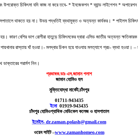
 উপরোক্ত চিকিৎসা যদি কাজ না করে তবে- * ইনজেকশন * ব্যান্ড লাইগেশন * অপারেশন ইত
হাসপাতালে থাকতে হয় না। উভয় পদ্ধতিই ব্যথামুক্ত ও অত্যন্ত কার্যকর। * পাইলস চিকিৎ
 হয়। কারণ বেশির ভাগ রোগীরা হাতুড়ে চিকিৎসকের দ্বারা এসিড জাতীয় অত্যন্ত ক্ষতিকারক
ায়খানার রাস্তায় ঘাঁ হওয়া।- মলদ্বার চিকন হয়ে যাওযায় মলত্যাগে প্রচ- ব্যথা হওয়া। – মল
।
 ডাক্তারের পরার্মশ নিন।
প্রভাষক
.
ডাঃ
এস
.
জামান
পলাশ
জামান
হোমিও
হল
মুক্তিযোদ্ধা
মার্কেট
,
চাঁদপুর
01711-943435
ইমো
01919-943435
চাঁদপুর
হোমিওপ্যাথিক
মেডিকেল
কলেজ
ও
হাসপাতাল
ইমেইল- dr.zaman.polash@gmail.com
ওয়েব
সাইট
–
www.zamanhomeo.com