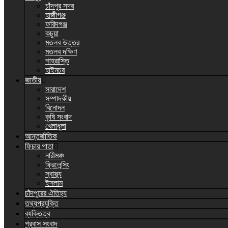
চাঁদপুর সদর
হাজীগঞ্জ
ফরিদগঞ্জ
কচুয়া
মতলব উত্তর
মতলব দক্ষিণ
শাহরাস্তি
হাইমচর
জাতীয়
সারাদেশ
সম্পাদকীয়
বিনোদন
কৃষি সংবাদ
খেলাধুলা
আন্তর্জাতিক
ফিচার পাতা
নারীমঞ্চ
ফ্রিলেন্সিং
স্বাস্থ্য
ইসলাম
চাঁদপুরের ঐতিহ্য
তথ্যপ্রযুক্তি
ব্যক্তিত্ব
প্রবাস সংবাদ