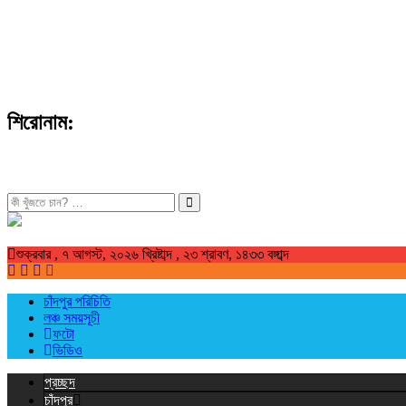
শিরোনাম:
খুজুন
শুক্রবার , ৭ আগস্ট, ২০২৬ খ্রিষ্টাব্দ , ২৩ শ্রাবণ, ১৪৩৩ বঙ্গাব্দ
চাঁদপুর পরিচিতি
লঞ্চ সময়সূচী
ফটো
ভিডিও
প্রচ্ছদ
চাঁদপুর