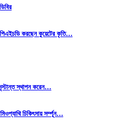
ডিবির
ট্রে পিএইচডি করছেন কুয়েটের কৃতি…
দৃস্টান্ত স্থাপন করেন…
িওপ্যাথি চিকিৎসায় সর্ম্পূন…