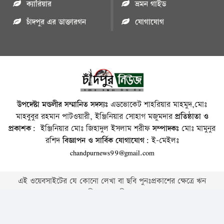
ক্যারিয়ার
ভ্রমন গাইড
চাঁদপুর এর ডাক্তারগন
যোগাযোগ
উপদেষ্টা মন্ডলীর সম্মানিত সদস্যঃ
এডভোকেট শাহরিয়ার মাহমুদ,মোঃ
মাহবুবুর রহমান পাটওয়ারী, ইঞ্জিনিয়ার সোহাগ মজুমদার
প্রতিষ্ঠাতা ও
প্রকাশক:
ইঞ্জিনিয়ার মোঃ জিহাদুল ইসলাম শরীফ
সম্পাদকঃ
মোঃ মামুনুর
রশিদ
বিজ্ঞাপন ও সার্বিক যোগাযোগ:
ই-মেইলঃ
chandpurnews99@gmail.com
এই ওয়েবসাইটের যে কোনো লেখা বা ছবি পুনঃপ্রকাশের ক্ষেত্রে ঋন
স্বীকার বাঞ্চনীয় ।
Copyright © 2026 • Chandpurnews.com • All Rights Reserved
Website Design, Development & SEO Consulting Services by
Cyber World IT