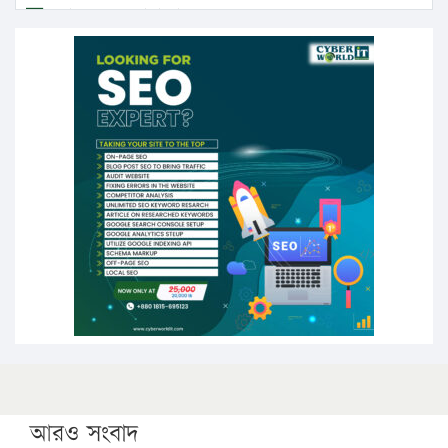
এবার লঞ্চের ভাড়া বাড়ল
১৭ থেকে ২১ শতাংশ বিদ্যুতের দাম বাড়ানোর প্রস্তাব পিডিবির
১৬ মে চাঁদপুর ও ২৫ মে ফেনী সফরে যাবেন প্রধানমন্ত্রী
উচ্চশিক্ষায় গৌরবময় অর্জন: পূর্ণ স্কলারশিপে যুক্তরাষ্ট্রে
পিএইচডি করছেন কুয়েটের কৃতি…
সারা দেশে বজ্রাঘাতে ১৪ জনের প্রাণহানি
কঠোর হচ্ছে এসএসসি ও এইচএসসি পরীক্ষা
ফরিদগঞ্জে আগুনে পুড়লো ৬ ব্যবসা প্রতিষ্ঠান
আরও সংবাদ