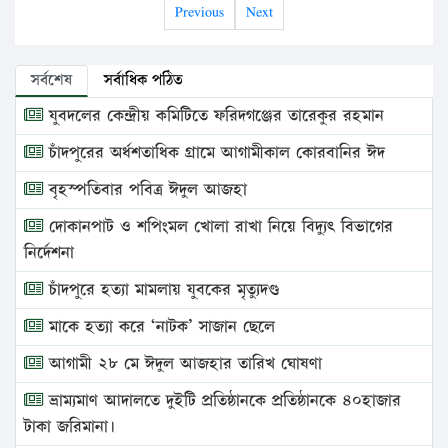
Previous
Next
সর্বশেষ
সর্বাধিক পঠিত
যুবদলের কেন্দ্রীয় কমিটিতে ফরিদগঞ্জের তারেকুর রহমান
চাঁদপুরের অর্ধশতাধিক গ্রামে আগামীকাল কোরবানির ঈদ
বৃহস্পতিবার পবিত্র ঈদুল আজহা
দোকানপাট ও শপিংমল খোলা রাখা নিয়ে বিদ্যুৎ বিভাগের
নির্দেশনা
চাঁদপুরে হত্যা মামলায় যুবকের মৃত্যুদণ্ড
মাকে হত্যা করে ‘নাটক’ সাজান ছেলে
আগামী ২৮ মে ঈদুল আজহার তারিখ ঘোষণা
ভ্রাম্যমাণ আদালতে দুইটি প্রতিষ্ঠানকে প্রতিষ্ঠানকে ৪০হাজার
টাকা জরিমানা।