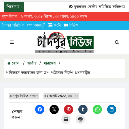
শিরোনাম:
যুবদলের কেন্দ্রীয় কমিটিতে ফরিদগঞ্জের তার
বৃহস্পতিবার , ৬ আগস্ট, ২০২৬ খ্রিষ্টাব্দ , ২২ শ্রাবণ, ১৪৩৩ বঙ্গাব্দ
চাঁদপুর পরিচিতি
লঞ্চ সময়সূচী
ফটো
ভিডিও
হোম
/
জাতীয়
/
সারাদেশ
/
পাকিস্তানে বন্যার্তদের জন্য ত্রাণ পাঠানোর নির্দেশ প্রধানমন্ত্রীর
চাঁদপুর নিউজ সংবাদ
৩১ আগষ্ট ২০২২, ০৫:৪৪
শেয়ার
করুন: