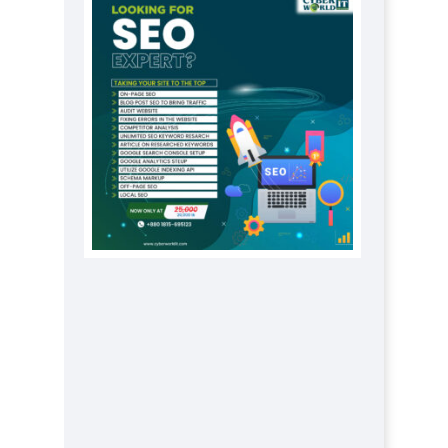
প্রতিষ্ঠানকে ৪০হাজার টাকা জরিমানা।
এবার লঞ্চের ভাড়া বাড়ল
১৭ থেকে ২১ শতাংশ বিদ্যুতের দাম
বাড়ানোর প্রস্তাব পিডিবির
১৬ মে চাঁদপুর ও ২৫ মে ফেনী সফরে
যাবেন প্রধানমন্ত্রী
উচ্চশিক্ষায় গৌরবময় অর্জন: পূর্ণ
স্কলারশিপে যুক্তরাষ্ট্রে পিএইচডি করছেন
কুয়েটের কৃতি…
সারা দেশে বজ্রাঘাতে ১৪ জনের
প্রাণহানি
কঠোর হচ্ছে এসএসসি ও এইচএসসি
পরীক্ষা
ফরিদগঞ্জে আগুনে পুড়লো ৬ ব্যবসা