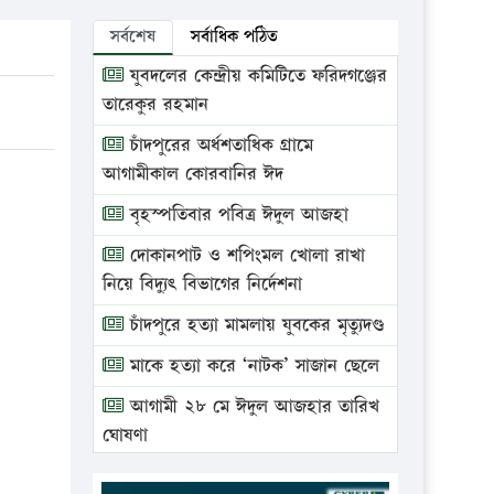
সর্বশেষ
সর্বাধিক পঠিত
যুবদলের কেন্দ্রীয় কমিটিতে ফরিদগঞ্জের
তারেকুর রহমান
চাঁদপুরের অর্ধশতাধিক গ্রামে
আগামীকাল কোরবানির ঈদ
বৃহস্পতিবার পবিত্র ঈদুল আজহা
দোকানপাট ও শপিংমল খোলা রাখা
নিয়ে বিদ্যুৎ বিভাগের নির্দেশনা
চাঁদপুরে হত্যা মামলায় যুবকের মৃত্যুদণ্ড
মাকে হত্যা করে ‘নাটক’ সাজান ছেলে
আগামী ২৮ মে ঈদুল আজহার তারিখ
ঘোষণা
ভ্রাম্যমাণ আদালতে দুইটি প্রতিষ্ঠানকে