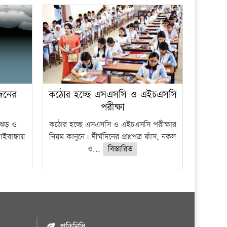
 জনের
কঠোর হচ্ছে এসএসসি ও এইচএসসি
পরীক্ষা
ী ঝড় ও
কঠোর হচ্ছে এসএসসি ও এইচএসসি পরীক্ষার
াইবান্ধায়
নিয়ম কানুনে। দীর্ঘদিনের প্রশ্নপত্র ফাঁস, নকল
ও...
বিস্তারিত
প্রতিনিধি