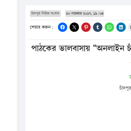
চাঁদপুর নিউজ সংবাদ
৩০ নভেম্বার ২০১৭, ১৯:০৪
শেয়ার করুন:
পাঠকের ভালবাসায় “অনলাইন চা
আ
চাঁদপ