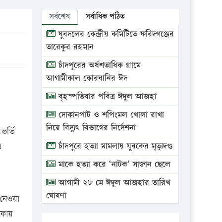
সর্বশেষ
সর্বাধিক পঠিত
যুবদলের কেন্দ্রীয় কমিটিতে ফরিদগঞ্জের
তারেকুর রহমান
চাঁদপুরের অর্ধশতাধিক গ্রামে
আগামীকাল কোরবানির ঈদ
বৃহস্পতিবার পবিত্র ঈদুল আজহা
দোকানপাট ও শপিংমল খোলা রাখা
নিয়ে বিদ্যুৎ বিভাগের নির্দেশনা
ভর্তি
ে
চাঁদপুরে হত্যা মামলায় যুবকের মৃত্যুদণ্ড
মাকে হত্যা করে ‘নাটক’ সাজান ছেলে
আগামী ২৮ মে ঈদুল আজহার তারিখ
ঘোষণা
 নেওয়া
দফায়
ভ্রাম্যমাণ আদালতে দুইটি প্রতিষ্ঠানকে