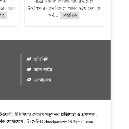
গামী
বছরে অর্ধলাখ শিক্ষার্থী যায় ৫৭ দেশে
পারে। তবে
উচ্চশিক্ষার নামে বিদেশে পাচার হচ্ছে মেধা ও
রিত
অর্থ...
বিস্তারিত
প্রতিনিধি
ভ্রমন গাইড
যোগাযোগ
ওয়ারী, ইঞ্জিনিয়ার সোহাগ মজুমদার
প্রতিষ্ঠাতা ও প্রকাশক:
র্বিক যোগাযোগ:
ই-মেইলঃ chandpurnews99@gmail.com