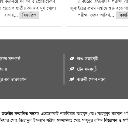
শ্ববিদ্যালয়ে পরীক্ষা ও প্রেজেন্টেশন
এ বছরের এইচএসসি পরীক্ষা আ
 প্রত্যেক ছাত্রীর কানসহ মুখ খোলা
জুলাইয়ের প্রথম সপ্তাহে শুরু হতে 
রাখার...
বিস্তারিত
পরীক্ষা শুরুর তারিখ...
বিস্তা
ের সম্পর্কে
লঞ্চ সময়সূচী
রিয়ার
ট্রেন সময়সূচী
পুর এর ডাক্তারগন
জরুরী ফোন নম্বর
া মন্ডলীর সম্মানিত সদস্যঃ
এডভোকেট শাহরিয়ার মাহমুদ,মোঃ মাহবুবুর রহমান পাট
জিনিয়ার মোঃ জিহাদুল ইসলাম শরীফ
সম্পাদকঃ
মোঃ মামুনুর রশিদ
বিজ্ঞাপন ও সা