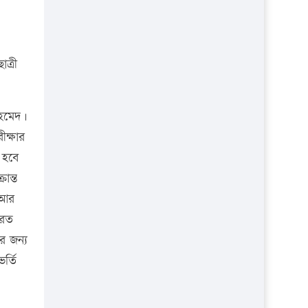
প্রতিষ্ঠান
ত্রী
আহমেদ।
ক্ষার
ে হবে
ান্ত
। আর
েরত
র জন্য
র্তি