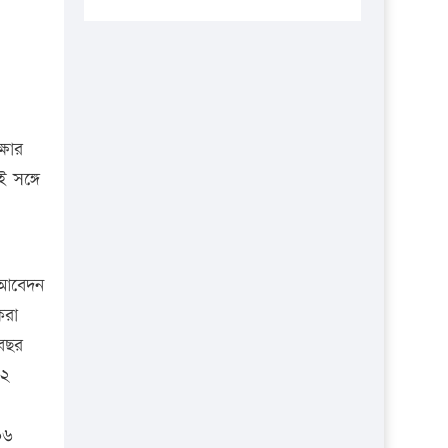
প্রতিষ্ঠানকে ৪০হাজার টাকা জরিমানা।
এবার লঞ্চের ভাড়া বাড়ল
১৭ থেকে ২১ শতাংশ বিদ্যুতের দাম
বাড়ানোর প্রস্তাব পিডিবির
১৬ মে চাঁদপুর ও ২৫ মে ফেনী সফরে
্ষার
যাবেন প্রধানমন্ত্রী
 সঙ্গে
উচ্চশিক্ষায় গৌরবময় অর্জন: পূর্ণ
স্কলারশিপে যুক্তরাষ্ট্রে পিএইচডি করছেন
কুয়েটের কৃতি…
। আবেদন
সারা দেশে বজ্রাঘাতে ১৪ জনের
করা
প্রাণহানি
 বছর
কঠোর হচ্ছে এসএসসি ও এইচএসসি
২২
পরীক্ষা
ফরিদগঞ্জে আগুনে পুড়লো ৬ ব্যবসা
০৬