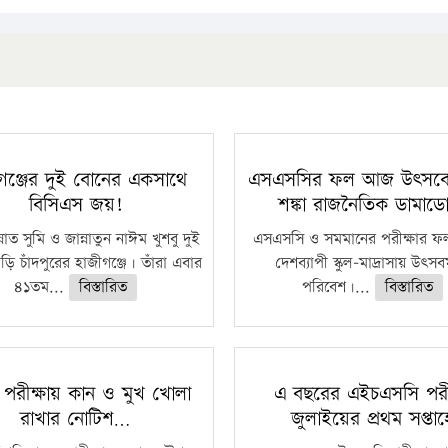
গঞ্জের দুই বোনের একসাথে
এসএসসির ফল আজ উৎসবে 
বিসিএস জয়!
শঙ্কা রাজনৈতিক ডামাড
্নাত সুমি ও জান্নাতুন নাঈম খুশবু দুই
এসএসসি ও সমমানের পরীক্ষার ফ
ি চাঁদপুরের হাজীগঞ্জে। তাঁরা এবার
দেশব্যাপী স্কুল-মাদ্রাসায় উৎসব
৪১তম...
বিস্তারিত
পরিবেশ।...
বিস্তারিত
 পরীক্ষায় কান ও মুখ খোলা
এ বছরের এইচএসসি পরীক
রাখার নোটিশ…
জুলাইয়ের প্রথম সপ্তাহ