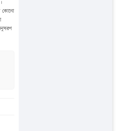
ি।
ের কোনো
া
অনুসরণ