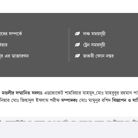
ের সম্পর্কে
লঞ্চ সময়সূচী
রিয়ার
ট্রেন সময়সূচী
পুর এর ডাক্তারগন
জরুরী ফোন নম্বর
া মন্ডলীর সম্মানিত সদস্যঃ
এডভোকেট শাহরিয়ার মাহমুদ,মোঃ মাহবুবুর রহমান পাট
জিনিয়ার মোঃ জিহাদুল ইসলাম শরীফ
সম্পাদকঃ
মোঃ মামুনুর রশিদ
বিজ্ঞাপন ও সা
 ওয়েবসাইটের যে কোনো লেখা বা ছবি পুনঃপ্রকাশের ক্ষেত্রে ঋন স্বীকার বাঞ্চনীয
Copyright © 2026 • Chandpurnews.com • All Rights Reserved