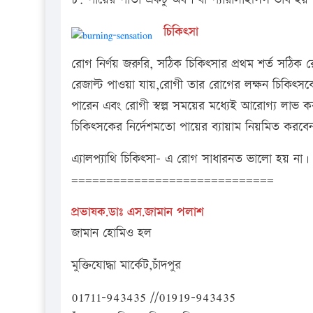
চিকিৎসা
রোগ নির্ণয় জরুরি, সঠিক চিকিত্সার প্রথম শর্ত সঠিক
রেজাল্ট পাওয়া যায়,রোগী তার রোগের লক্ষন চিকিৎস
পারেন এবং রোগী স্বল্প সময়ের মধ্যেই আরোগ্য লাভ 
চিকিত্সকের নির্দেশমতো পায়ের ব্যায়াম নিয়মিত করব
এ্যালপ্যাথি চিকিৎসা– এ রোগ সাধারনত ভালো হয় না।
=============================
প্রভাষক.ডাঃ
এস.জামান
পলাশ
জামান হোমিও হল
মুক্তিযোদ্ধা মার্কেট,চাঁদপুর
01711-943435 //01919-943435