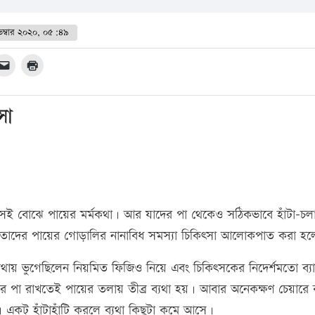
েম্বার ২০২০, ০৫:৪৯
সা
নেই সেই বোঝে পায়ের মর্মকথা। আর যাদের পা থেকেও সঠিকভাবে হাঁটা-চল
য় তাদের পায়ের গোড়ালির নানাবিধ সমস্যা চিকিৎসা আলোকপাত করা হ
যথায় ভুগেছিলেন নিয়মিত ফিজিও নিয়ে এবং চিকিৎসকের নিদের্শমতো ব্যা
ে পা রাখতেই পায়ের তলায় তীব্র ব্যথা হয়। আবার অনেকক্ষণ চেয়ারে
়। একটু হাঁটাহাঁটি করলে ব্যথা কিছুটা কমে আসে।