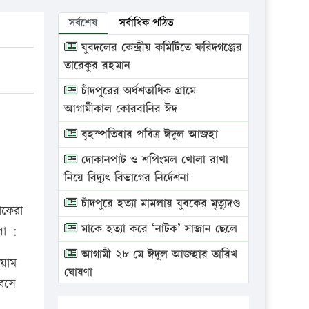
সর্বশেষ
সর্বাধিক পঠিত
যুবদলের কেন্দ্রীয় কমিটিতে ফরিদগঞ্জের
তারেকুর রহমান
চাঁদপুরের অর্ধশতাধিক গ্রামে
আগামীকাল কোরবানির ঈদ
বৃহস্পতিবার পবিত্র ঈদুল আজহা
দোকানপাট ও শপিংমল খোলা রাখা
নিয়ে বিদ্যুৎ বিভাগের নির্দেশনা
চাঁদপুরে হত্যা মামলায় যুবকের মৃত্যুদণ্ড
াফেরা
মাকে হত্যা করে ‘নাটক’ সাজান ছেলে
লো :
আগামী ২৮ মে ঈদুল আজহার তারিখ
য়াম
ঘোষণা
 বসে
ভ্রাম্যমাণ আদালতে দুইটি প্রতিষ্ঠানকে