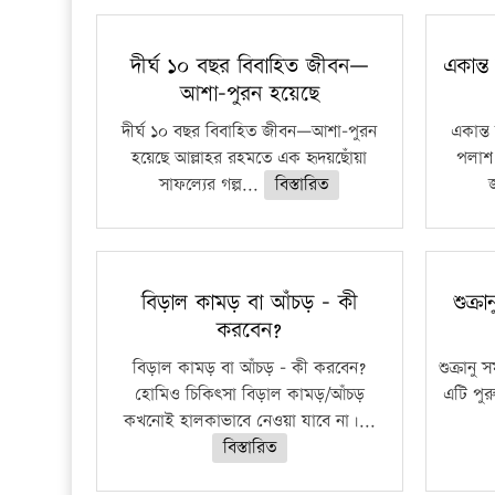
দীর্ঘ ১০ বছর বিবাহিত জীবন—
একান্ত
আশা-পুরন হয়েছে
দীর্ঘ ১০ বছর বিবাহিত জীবন—আশা-পুরন
একান্ত 
হয়েছে আল্লাহর রহমতে এক হৃদয়ছোঁয়া
পলাশ 
সাফল্যের গল্প...
বিস্তারিত
বিড়াল কামড় বা আঁচড় – কী
শুক্র
করবেন?
বিড়াল কামড় বা আঁচড় – কী করবেন?
শুক্রানু
হোমিও চিকিৎসা বিড়াল কামড়/আঁচড়
এটি পু
কখনোই হালকাভাবে নেওয়া যাবে না।...
বিস্তারিত