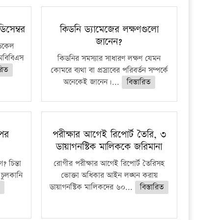
িসেম্বর
কিডনি ড্যামেজের লক্ষণগুলো
জানেন?
ডিকেল
মবিবিএস
কিডনির সমস্যার সাধারণ লক্ষণ যেমন
ারিত
কোমরে ব্যথা বা প্রস্রাবের পরিবর্তন সম্পর্কে
অনেকেই জানেন।...
বিস্তারিত
 পর
পরীক্ষার আগেই রিপোর্ট তৈরি, ৩
ডায়াগনস্টিক মালিককে জরিমানা
 চিন্তা
রোগীর পরীক্ষার আগেই রিপোর্ট তৈরিসহ
চুলকানি
ভোক্তা অধিকার আইন লঙ্ঘন করায়
ডায়াগনস্টিক মালিকদের ৬০...
বিস্তারিত