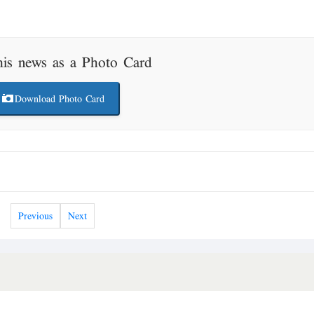
his news as a Photo Card
Download Photo Card
Previous
Next