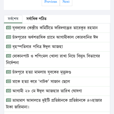
Previous
Next
সর্বশেষ
সর্বাধিক পঠিত
যুবদলের কেন্দ্রীয় কমিটিতে ফরিদগঞ্জের তারেকুর রহমান
চাঁদপুরের অর্ধশতাধিক গ্রামে আগামীকাল কোরবানির ঈদ
বৃহস্পতিবার পবিত্র ঈদুল আজহা
দোকানপাট ও শপিংমল খোলা রাখা নিয়ে বিদ্যুৎ বিভাগের
নির্দেশনা
চাঁদপুরে হত্যা মামলায় যুবকের মৃত্যুদণ্ড
মাকে হত্যা করে ‘নাটক’ সাজান ছেলে
আগামী ২৮ মে ঈদুল আজহার তারিখ ঘোষণা
ভ্রাম্যমাণ আদালতে দুইটি প্রতিষ্ঠানকে প্রতিষ্ঠানকে ৪০হাজার
টাকা জরিমানা।