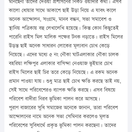
মানছেনা তাদের দেওয়া প্রশাসনের নিকট ওয়াদার কথা। এসব
কালো ধোয়ার সাথে আকাশে ছাই উড়া নিয়ে এ যাবৎ কালে
অনেক আন্দোলন, সংগ্রাম, মানব বন্ধন, সভা সমাবেশ ও
স্থানিয় পত্রিকায় বহু লেখালেখি হয়েছে। কিন্তু কোন কিছুতেই
পারেনি রাইস মিল মালিক পক্ষের টনক নড়াতে। রাইস মিলের
উড়ন্ত ছাই অনেক সাধারন লোকের মূল্যবান চোখ কেড়ে
নিয়েছে। এদের মধ্যে ৫ নং নৌকা ঘাটএলাকার নৌকা চালক
বহরিয়া লক্ষিপুর এলাকার বাসিন্দা নেওয়াজ ভুইয়ার চোখ
রাইস মিলের ছাই চির তরে কেড়ে নিয়েছে। এ রকম অনেক
প্রমান পাওয়া যায়। শুধু মাত্র ছাই চোখ ক্ষতি করছে তাই নয়,
সেই সাথে পরিবেশেরও ব্যাপক ক্ষতি করছে। এসব বিষয়ে
পরিবেশ বাদীরা নিরব ভুমিকা পালন করে আসছে।
পুরাণ বাজারের সুধি সমাজের অনেকে জানান, তারা পরিবেশ
আন্দোলনের নামে অনেক সভা সেমিনার করলেও মূলত
পরিবেশের সুবিধার্থে প্রকৃত ভুমিকা পালন করছেনা। তাদের