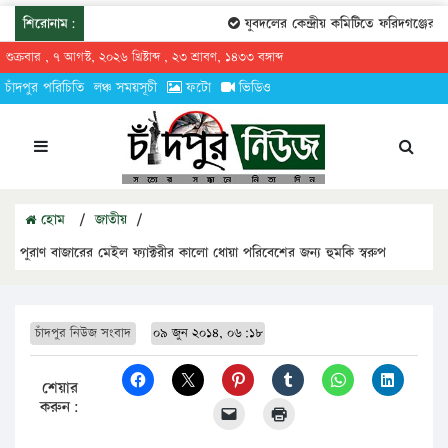
শিরোনাম:
যুবদলের কেন্দ্রীয় কমিটিতে ফরিদগঞ্জের তার
শুক্রবার , ৭ আগস্ট, ২০২৬ খ্রিষ্টাব্দ , ২৩ শ্রাবণ, ১৪৩৩ বঙ্গাব্দ
চাঁদপুর পরিচিতি
লঞ্চ সময়সূচী
ফটো
ভিডিও
হোম
/
জাতীয়
/
পুরাণ বাজারের মেইল ফ্যাক্টরীর কালো ধোয়া পরিবেশের জন্য হুমকি স্বরুপ
চাঁদপুর নিউজ সংবাদ
০৯ জুন ২০১৪, ০৬:১৮
শেয়ার
করুন: