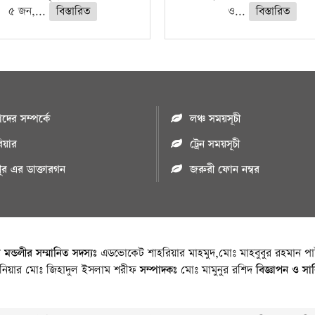
৫ জন,...
বিস্তারিত
ও...
বিস্তারিত
ের সম্পর্কে
লঞ্চ সময়সূচী
রিয়ার
ট্রেন সময়সূচী
পুর এর ডাক্তারগন
জরুরী ফোন নম্বর
া মন্ডলীর সম্মানিত সদস্যঃ
এডভোকেট শাহরিয়ার মাহমুদ,মোঃ মাহবুবুর রহমান পাট
জিনিয়ার মোঃ জিহাদুল ইসলাম শরীফ
সম্পাদকঃ
মোঃ মামুনুর রশিদ
বিজ্ঞাপন ও সা