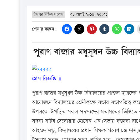
চাঁদপুর নিউজ সংবাদ
২৮ আগষ্ট ২০১৫, ২২:২১
শেয়ার করুন:
পুরাণ বাজার মধুসূধন উচ্চ বিদ্যালয
প্রেস বিজ্ঞপ্তি ॥
পুরাণ বাজার মধুসূধন উচ্চ বিদ্যালয়ের প্রাক্তন ছাত্রদের 
আয়োজনে বিদ্যালয়ের শ্রেনীকক্ষে সভায় সভাপতিত্ব করে
উপলক্ষে উপস্থিত সকল সদস্যদের মতামতের ভিওিতে আহ
সদস্য সচিব দেলোয়ার হোসেন খান।সভায় বক্ত্যব্য রাখেন প
আহম্মদ মন্টু, বিদ্যালয়ের প্রধান শিক্ষক গনেশ চন্দ্র দ
ইসলাম সবুজ, গোপাল সাহা, নাছির খান , দেলোয়ার হোসে