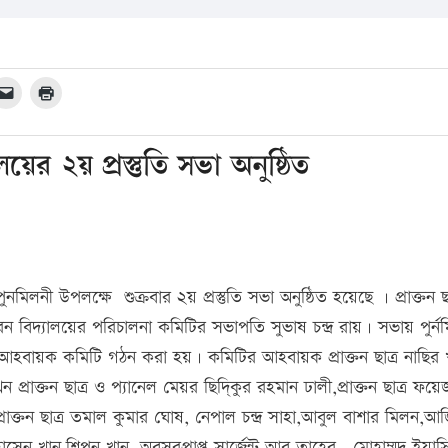
়ের ২য় প্রস্তুতি সভা অনুষ্ঠিত
পুনমিলনী উপলক্ষে শুক্রবার ২য় প্রস্তুতি সভা অনুষ্ঠিত হয়েছে । প্রাক্তন ছ
ন বিদ্যালয়ের পরিচালনা কমিটির সভাপতি সুভাষ চন্দ্র রায়। সভায় পুর্ন
বায়ক কমিটি গঠন করা হয়। কমিটির আহবায়ক প্রাক্তন ছাত্র নাছির 
্রাক্তন ছাত্র ও প্যানেল মেয়র ছিদ্কিুর রহমান ঢালী,প্রাক্তন ছাত্র ফয়ে
াস,প্রাক্তন ছাত্র তমাল কুমার ঘোষ, নেপাল চন্দ্র সাহা,আবুল বাশার মিলন,আ
ন খান,শিপন খান, অবসরপ্রাপ্ত সার্জেন্ট আবু তাহের , মোহাম্মদ ইয়াস