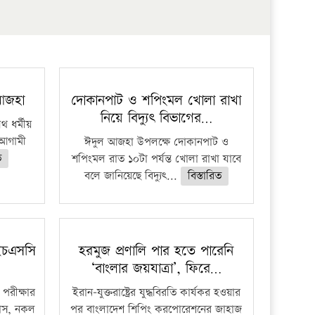
প্রতিষ্ঠান
 আজহা
দোকানপাট ও শপিংমল খোলা রাখা
নিয়ে বিদ্যুৎ বিভাগের…
 ধর্মীয়
ে আগামী
ঈদুল আজহা উপলক্ষে দোকানপাট ও
ত
শপিংমল রাত ১০টা পর্যন্ত খোলা রাখা যাবে
বলে জানিয়েছে বিদ্যুৎ...
বিস্তারিত
ইচএসসি
হরমুজ প্রণালি পার হতে পারেনি
‘বাংলার জয়যাত্রা’, ফিরে…
পরীক্ষার
ইরান-যুক্তরাষ্ট্রের যুদ্ধবিরতি কার্যকর হওয়ার
ফাঁস, নকল
পর বাংলাদেশ শিপিং করপোরেশনের জাহাজ