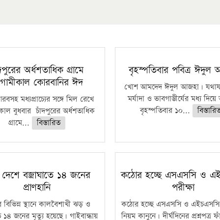
ঁদপুরের অর্ধশতাধিক গ্রামে
বৃহস্পতিবার পবিত্র ঈদুল
গামীকাল কোরবানির ঈদ
খোশ আমদেদ ঈদুল আজহা। যথাযথ
মর্যাদা ও ভাবগাম্ভীর্যের মধ্য দিয়
বসহ মধ্যপ্রাচ্যের সঙ্গে মিল রেখে
বৃহস্পতিবার ১০...
বিস্তারি
াল বুধবার চাঁদপুরের অর্ধশতাধিক
গ্রামে...
বিস্তারিত
 দেশে বজ্রাঘাতে ১৪ জনের
কঠোর হচ্ছে এসএসসি ও এ
প্রাণহানি
পরীক্ষা
 বিভিন্ন স্থানে কালবৈশাখী ঝড় ও
কঠোর হচ্ছে এসএসসি ও এইচএসসি 
ে ১৪ জনের মৃত্যু হয়েছে। গাইবান্ধায়
নিয়ম কানুনে। দীর্ঘদিনের প্রশ্নপত্র 