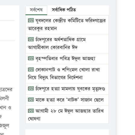
সর্বশেষ
সর্বাধিক পঠিত
যুবদলের কেন্দ্রীয় কমিটিতে ফরিদগঞ্জের
তারেকুর রহমান
চাঁদপুরের অর্ধশতাধিক গ্রামে
আগামীকাল কোরবানির ঈদ
বৃহস্পতিবার পবিত্র ঈদুল আজহা
দোকানপাট ও শপিংমল খোলা রাখা
নিয়ে বিদ্যুৎ বিভাগের নির্দেশনা
চাঁদপুরে হত্যা মামলায় যুবকের মৃত্যুদণ্ড
াত্রদের
মিলনী
মাকে হত্যা করে ‘নাটক’ সাজান ছেলে
খান ও
আগামী ২৮ মে ঈদুল আজহার তারিখ
জ
ঘোষণা
জিজুল
ভ্রাম্যমাণ আদালতে দুইটি প্রতিষ্ঠানকে
িন