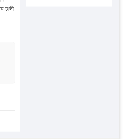
প্রতিষ্ঠানকে ৪০হাজার টাকা জরিমানা।
ান ঢালী
এবার লঞ্চের ভাড়া বাড়ল
 ।
১৭ থেকে ২১ শতাংশ বিদ্যুতের দাম
বাড়ানোর প্রস্তাব পিডিবির
১৬ মে চাঁদপুর ও ২৫ মে ফেনী সফরে
যাবেন প্রধানমন্ত্রী
উচ্চশিক্ষায় গৌরবময় অর্জন: পূর্ণ
স্কলারশিপে যুক্তরাষ্ট্রে পিএইচডি করছেন
কুয়েটের কৃতি…
সারা দেশে বজ্রাঘাতে ১৪ জনের
প্রাণহানি
কঠোর হচ্ছে এসএসসি ও এইচএসসি
পরীক্ষা
ফরিদগঞ্জে আগুনে পুড়লো ৬ ব্যবসা