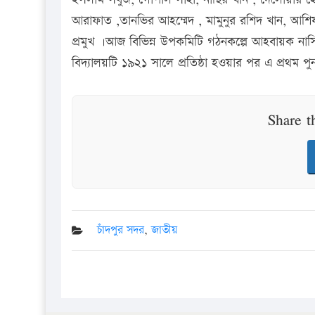
আরাফাত ,তানভির আহম্মেদ , মামুনুর রশিদ খান, আশি
প্রমুখ ।আজ বিভিন্ন উপকমিটি গঠনকল্পে আহবায়ক নাস
বিদ্যালয়টি ১৯২১ সালে প্রতিষ্ঠা হওয়ার পর এ প্রথম
Share t
চাঁদপুর সদর
,
জাতীয়