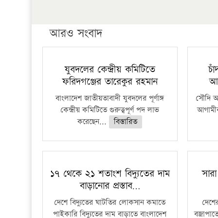
আরও সংবাদ
যুবদলের কেন্দ্রীয় কমিটিতে
চা
ফরিদগঞ্জের তারেকুর রহমান
আ
বাংলাদেশ জাতীয়তাবাদী যুবদলের পূর্ণাঙ্গ
সৌদি আর
কেন্দ্রীয় কমিটিতে গুরুত্বপূর্ণ পদ লাভ
আগামীক
করেছেন...
বিস্তারিত
১৭ থেকে ২১ শতাংশ বিদ্যুতের দাম
সারা
বাড়ানোর প্রস্তাব…
দেশে বিদ্যুতের ঘাটতির লোকসান কমাতে
দেশের
পাইকারি বিদ্যুতের দাম বাড়াতে বাংলাদেশ
বজ্রাপাত