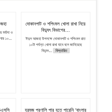
আজহা
দোকানপাট ও শপিংমল খোলা রাখা নিয়ে
বিদ্যুৎ বিভাগের…
মর্যাদা ও
িবার ১০...
ঈদুল আজহা উপলক্ষে দোকানপাট ও শপিংমল রাত
১০টা পর্যন্ত খোলা রাখা যাবে বলে জানিয়েছে
বিদ্যুৎ...
বিস্তারিত
চএসসি
হরমুজ প্রণালি পার হতে পারেনি ‘বাংলার