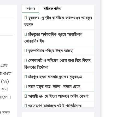
সর্বশেষ
সর্বাধিক পঠিত
যুবদলের কেন্দ্রীয় কমিটিতে ফরিদগঞ্জের তারেকুর
রহমান
চাঁদপুরের অর্ধশতাধিক গ্রামে আগামীকাল
কোরবানির ঈদ
বৃহস্পতিবার পবিত্র ঈদুল আজহা
দোকানপাট ও শপিংমল খোলা রাখা নিয়ে বিদ্যুৎ
১১টায়
বিভাগের নির্দেশনা
বা খাওয়া
চাঁদপুরে হত্যা মামলায় যুবকের মৃত্যুদণ্ড
ন (২২)
মাকে হত্যা করে ‘নাটক’ সাজান ছেলে
 জানা
আগামী ২৮ মে ঈদুল আজহার তারিখ ঘোষণা
 আসছিলো।
ভ্রাম্যমাণ আদালতে দুইটি প্রতিষ্ঠানকে
জন মাদক
প্রতিষ্ঠানকে ৪০হাজার টাকা জরিমানা।