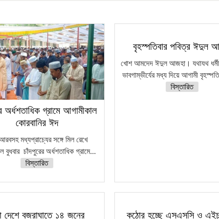
বৃহস্পতিবার পবিত্র ঈদুল 
খোশ আমদেদ ঈদুল আজহা। যথাযথ ধর্মীয় 
ভাবগাম্ভীর্যের মধ্য দিয়ে আগামী বৃহস্পত
বিস্তারিত
রের অর্ধশতাধিক গ্রামে আগামীকাল
কোরবানির ঈদ
আরবসহ মধ্যপ্রাচ্যের সঙ্গে মিল রেখে
 বুধবার চাঁদপুরের অর্ধশতাধিক গ্রামে...
বিস্তারিত
া দেশে বজ্রাঘাতে ১৪ জনের
কঠোর হচ্ছে এসএসসি ও এই