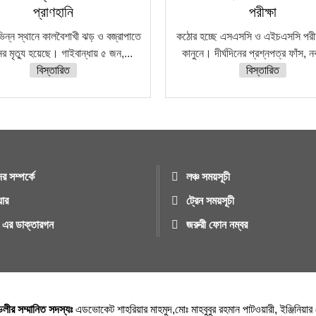
প্রাণহানি
পরীক্ষা
ভিন্ন স্থানে কালবৈশাখী ঝড় ও বজ্রাপাতে
কঠোর হচ্ছে এসএসসি ও এইচএসসি পরীক্
র মৃত্যু হয়েছে। গাইবান্ধায় ৫ জন,...
কানুনে। দীর্ঘদিনের প্রশ্নপত্র ফাঁস, 
বিস্তারিত
বিস্তারিত
র সম্পর্কে
লঞ্চ সময়সূচী
য়ার
ট্রেন সময়সূচী
ুর এর ডাক্তারগন
জরুরী ফোন নম্বর
্ডলীর সম্মানিত সদস্যঃ
এডভোকেট শাহরিয়ার মাহমুদ,মোঃ মাহবুবুর রহমান পাটওয়ারী, ইঞ্জিনিয়া