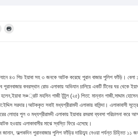
অভিযানে ৪৩ পিচ ইয়াবা সহ ৩ জনকে আটক করেছে পুরান বাজার পুলিশ ফাঁড়ি। বেলা 
ৃত্বে পুরানবাজার কবরস্থান রোড এলাকায় অভিযান চালিয়ে একটি টিনের ঘর থেকে ইয়া
ন,ইয়াবা স¤্রাট মহসিন গাজী টুটুল (২৫) পিতা: মান্নান গাজী,সাদ্দাম হোসে
ইদ্দিস সরদার।আটককৃত সবাই মধ্যশ্রীরামদী এলাকায় বাসিন্দা। এলাকাবাসী সূত্রে
াজারের লোহার পুল ও মধ্যশ্রীরামদী এলাকায় ইয়াবার রমরমা ব্যবসা পরিচালনা করে
আটক হওয়ায় এলাকাবাসীর মাঝে স্বস্তি ফিরে এসেছে।
ম জানান, অল্পকদিন পুরানবাজার পুলিশ ফাঁড়ির দায়িত্ব্য নেওয়া পর্যন্ত চিহ্নিত ১১ 