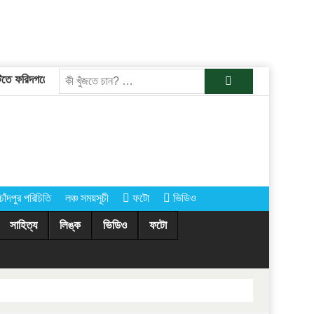
 ফরিদগঞ্জের তারেকুর রহমান
চাঁদপুরের অর্ধশতাধিক গ্রামে আগামীকাল কোরবানির 
খুজুন
চাঁদপুর পরিচিতি
লঞ্চ সময়সূচী
ফটো
ভিডিও
সাহিত্য
লিঙ্ক
ভিডিও
ফটো