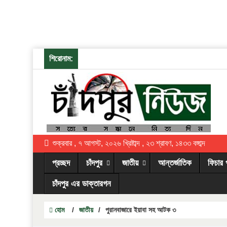
শিরোনাম:
শুক্রবার , ৭ আগস্ট, ২০২৬ খ্রিষ্টাব্দ , ২৩ শ্রাবণ, ১৪৩৩ বঙ্গাব্দ
প্রচ্ছদ
চাঁদপুর
জাতীয়
আন্তর্জাতিক
ফিচার 
চাঁদপুর এর ডাক্তারগন
হোম
/
জাতীয়
/
পুরানবাজারে ইয়াবা সহ আটক ৩