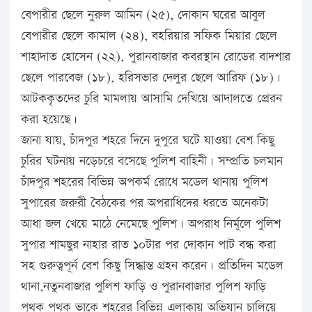
বেপারীর ছেলে নুরুল আমিন (২৫), দোকান ঘরের আবুল
বেপারীর ছেলে কামাল (২৪), বহরিয়ার সফিক মিয়ার ছেলে
শাহাদাত হোসেন (২২), পুরানবাজার কবরস্থান রোডের বাদশার
ছেলে পারবেজ (১৮), হরিসভার দেলুর ছেলে আরিফ (১৮)।
আটককৃতদের চুরি মামলায় আসামি দেখিয়ে আদালতে প্রেরন
করা হয়েছে।
জানা যায়, চাঁদপুর শহরে দিনে দুপুরে ঘটে যাওয়া বেশ কিছু
চুরির ঘটনায় নড়েচরে বসেছে পুলিশ বাহিনী। সম্প্রতি চলমান
চাঁদপুর শহরের বিভিন্ন অপকর্ম রোধে মডেল থানায় পুলিশ
সুপারের জরুরী বৈঠকের পর অপরাধিদের ধরতে অনেকটা
আধা জল খেয়ে মাঠে নেমেছে পুলিশ। অপরাধ নির্মূলে পুলিশ
সুপার শামছুর নাহার রাত ১০টার পর দোকান পাট বন্ধ করা
সহ গুরুত্বপূর্ন বেশ কিছু সিদ্ধান্ত গ্রহন করেন। প্রতিদিন মডেল
থানা,নতুনবাজার পুলিশ ফাড়ি ও পুরানবাজার পুলিশ ফাড়ি
পৃথক পৃথক ভাকে শহরের বিভিন্ন এলাকায় অভিযান চালিয়ে