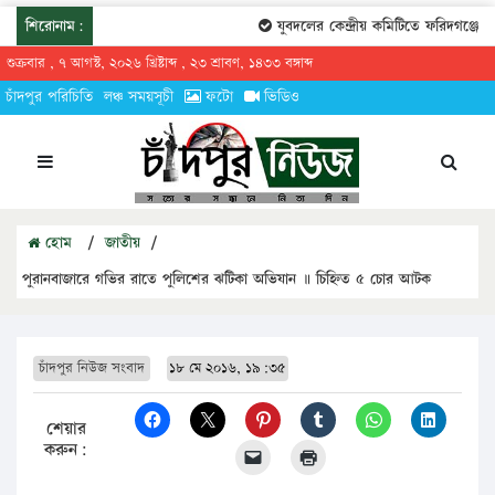
শিরোনাম:
যুবদলের কেন্দ্রীয় কমিটিতে ফরিদগঞ্জের ত
শুক্রবার , ৭ আগস্ট, ২০২৬ খ্রিষ্টাব্দ , ২৩ শ্রাবণ, ১৪৩৩ বঙ্গাব্দ
চাঁদপুর পরিচিতি
লঞ্চ সময়সূচী
ফটো
ভিডিও
হোম
/
জাতীয়
/
পুরানবাজারে গভির রাতে পুলিশের ঝটিকা অভিযান ॥ চিহ্নিত ৫ চোর আটক
চাঁদপুর নিউজ সংবাদ
১৮ মে ২০১৬, ১৯:৩৫
শেয়ার
করুন: