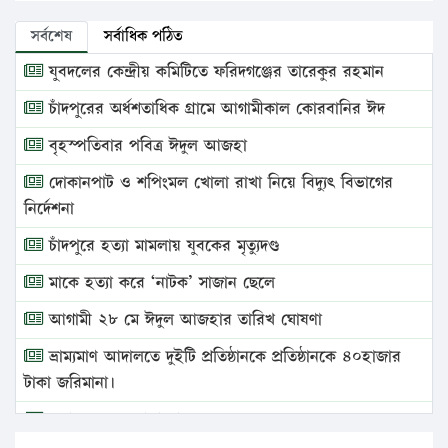
সর্বশেষ
সর্বাধিক পঠিত
যুবদলের কেন্দ্রীয় কমিটিতে ফরিদগঞ্জের তারেকুর রহমান
চাঁদপুরের অর্ধশতাধিক গ্রামে আগামীকাল কোরবানির ঈদ
বৃহস্পতিবার পবিত্র ঈদুল আজহা
দোকানপাট ও শপিংমল খোলা রাখা নিয়ে বিদ্যুৎ বিভাগের
নির্দেশনা
চাঁদপুরে হত্যা মামলায় যুবকের মৃত্যুদণ্ড
মাকে হত্যা করে ‘নাটক’ সাজান ছেলে
আগামী ২৮ মে ঈদুল আজহার তারিখ ঘোষণা
ভ্রাম্যমাণ আদালতে দুইটি প্রতিষ্ঠানকে প্রতিষ্ঠানকে ৪০হাজার
টাকা জরিমানা।
এবার লঞ্চের ভাড়া বাড়ল