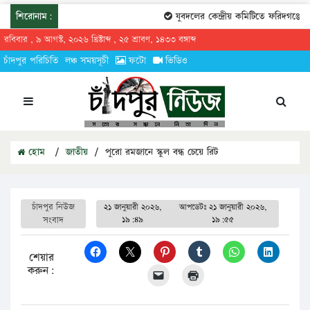
শিরোনাম:
যুবদলের কেন্দ্রীয় কমিটিতে ফরিদগঞ্জের 
রবিবার , ৯ আগস্ট, ২০২৬ খ্রিষ্টাব্দ , ২৫ শ্রাবণ, ১৪৩৩ বঙ্গাব্দ
চাঁদপুর পরিচিতি
লঞ্চ সময়সূচী
ফটো
ভিডিও
হোম
/
জাতীয়
/
পুরো রমজানে স্কুল বন্ধ চেয়ে রিট
চাঁদপুর নিউজ
২১ জানুয়ারী ২০২৬,
আপডেটঃ
২১ জানুয়ারী ২০২৬,
সংবাদ
১৯:৪৯
১৯:৫৫
শেয়ার
করুন: