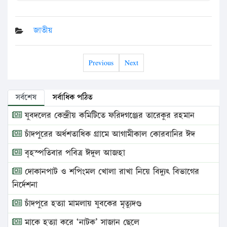
জাতীয়
Previous
Next
সর্বশেষ
সর্বাধিক পঠিত
যুবদলের কেন্দ্রীয় কমিটিতে ফরিদগঞ্জের তারেকুর রহমান
চাঁদপুরের অর্ধশতাধিক গ্রামে আগামীকাল কোরবানির ঈদ
বৃহস্পতিবার পবিত্র ঈদুল আজহা
দোকানপাট ও শপিংমল খোলা রাখা নিয়ে বিদ্যুৎ বিভাগের
নির্দেশনা
চাঁদপুরে হত্যা মামলায় যুবকের মৃত্যুদণ্ড
মাকে হত্যা করে ‘নাটক’ সাজান ছেলে