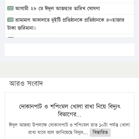
আগামী ২৮ মে ঈদুল আজহার তারিখ ঘোষণা
ভ্রাম্যমাণ আদালতে দুইটি প্রতিষ্ঠানকে প্রতিষ্ঠানকে ৪০হাজার
টাকা জরিমানা।
এবার লঞ্চের ভাড়া বাড়ল
১৭ থেকে ২১ শতাংশ বিদ্যুতের দাম বাড়ানোর প্রস্তাব পিডিবির
১৬ মে চাঁদপুর ও ২৫ মে ফেনী সফরে যাবেন প্রধানমন্ত্রী
উচ্চশিক্ষায় গৌরবময় অর্জন: পূর্ণ স্কলারশিপে যুক্তরাষ্ট্রে
পিএইচডি করছেন কুয়েটের কৃতি…
আরও সংবাদ
সারা দেশে বজ্রাঘাতে ১৪ জনের প্রাণহানি
কঠোর হচ্ছে এসএসসি ও এইচএসসি পরীক্ষা
দোকানপাট ও শপিংমল খোলা রাখা নিয়ে বিদ্যুৎ
বিভাগের…
ফরিদগঞ্জে আগুনে পুড়লো ৬ ব্যবসা প্রতিষ্ঠান
ঈদুল আজহা উপলক্ষে দোকানপাট ও শপিংমল রাত ১০টা পর্যন্ত খোলা
রাখা যাবে বলে জানিয়েছে বিদ্যুৎ...
বিস্তারিত