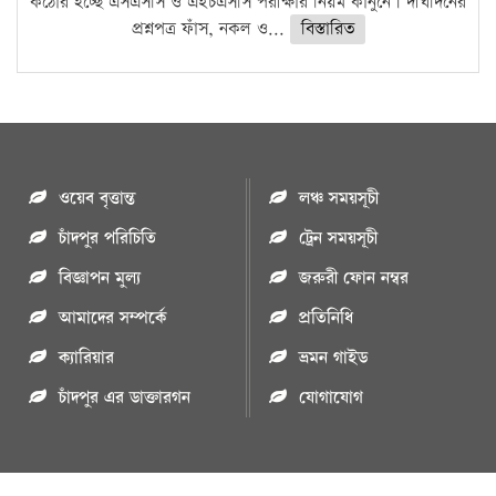
কঠোর হচ্ছে এসএসসি ও এইচএসসি পরীক্ষার নিয়ম কানুনে। দীর্ঘদিনের
প্রশ্নপত্র ফাঁস, নকল ও...
বিস্তারিত
ওয়েব বৃত্তান্ত
লঞ্চ সময়সূচী
চাঁদপুর পরিচিতি
ট্রেন সময়সূচী
বিজ্ঞাপন মুল্য
জরুরী ফোন নম্বর
আমাদের সম্পর্কে
প্রতিনিধি
ক্যারিয়ার
ভ্রমন গাইড
চাঁদপুর এর ডাক্তারগন
যোগাযোগ