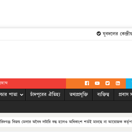
যুবদলের কেন্দ্রীয় 
গাব্দ
িচার পাতা
চাঁদপুরের ঐতিহ্য
তথ্যপ্রযুক্তি
ব্যক্তিত্ব
প্রবাস 
 ফরিদগঞ্জ বিজয় মেলার অবৈধ লটারি বন্ধ হলেও অধিকাংশ শর্তই মানছে না আয়োজক কর্তৃপক