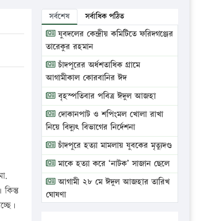
সর্বশেষ
সর্বাধিক পঠিত
যুবদলের কেন্দ্রীয় কমিটিতে ফরিদগঞ্জের
তারেকুর রহমান
চাঁদপুরের অর্ধশতাধিক গ্রামে
আগামীকাল কোরবানির ঈদ
বৃহস্পতিবার পবিত্র ঈদুল আজহা
দোকানপাট ও শপিংমল খোলা রাখা
নিয়ে বিদ্যুৎ বিভাগের নির্দেশনা
চাঁদপুরে হত্যা মামলায় যুবকের মৃত্যুদণ্ড
মাকে হত্যা করে ‘নাটক’ সাজান ছেলে
মো.
আগামী ২৮ মে ঈদুল আজহার তারিখ
কিন্তু
ঘোষণা
চ্ছে।
ভ্রাম্যমাণ আদালতে দুইটি প্রতিষ্ঠানকে