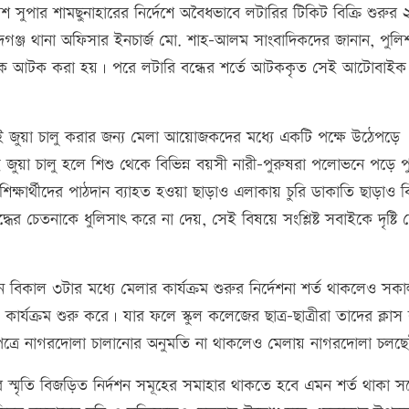
শ সুপার শামছুনাহারের নির্দেশে অবৈধভাবে লটারির টিকিট বিক্রি শুরুর ২
রিদগঞ্জ থানা অফিসার ইনচার্জ মো. শাহ-আলম সাংবাদিকদের জানান, পুলি
ো বাইক আটক করা হয়। পরে লটারি বন্ধের শর্তে আটককৃত সেই আটোবাইক
এই জুয়া চালু করার জন্য মেলা আয়োজকদের মধ্যে একটি পক্ষে উঠেপড়ে
ুয়া চালু হলে শিশু থেকে বিভিন্ন বয়সী নারী-পুরুষরা পলোভনে পড়ে পু
্ষার্থীদের পাঠদান ব্যাহত হওয়া ছাড়াও এলাকায় চুরি ডাকাতি ছাড়াও বি
ের চেতনাকে ধুলিসাৎ করে না দেয়, সেই বিষয়ে সংশ্লিষ্ট সবাইকে দৃষ্টি
বিকাল ৩টার মধ্যে মেলার কার্যক্রম শুরুর নির্দেশনা শর্ত থাকলেও সক
্যক্রম শুরু করে। যার ফলে স্কুল কলেজের ছাত্র-ছাত্রীরা তাদের ক্লাস
পত্রে নাগরদোলা চালানোর অনুমতি না থাকলেও মেলায় নাগরদোলা চলছ
দ্ধের স্মৃতি বিজড়িত নির্দশন সমূহের সমাহার থাকতে হবে এমন শর্ত থাকা সত