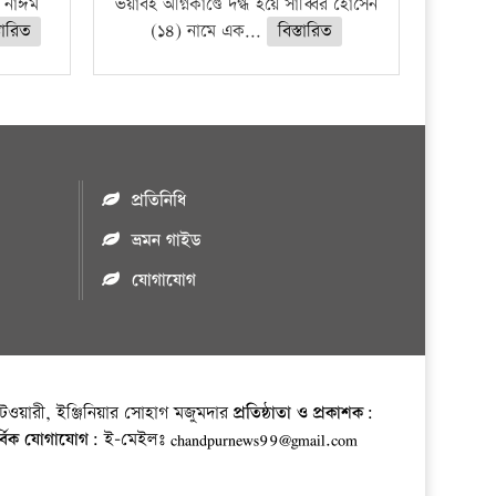
হ নাঈম
ভয়াবহ অগ্নিকাণ্ডে দগ্ধ হয়ে সাব্বির হোসেন
্তারিত
(১৪) নামে এক...
বিস্তারিত
প্রতিনিধি
ভ্রমন গাইড
যোগাযোগ
ওয়ারী, ইঞ্জিনিয়ার সোহাগ মজুমদার
প্রতিষ্ঠাতা ও প্রকাশক:
র্বিক যোগাযোগ:
ই-মেইলঃ chandpurnews99@gmail.com