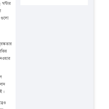
প্রতিষ্ঠানকে ৪০হাজার টাকা জরিমানা।
 ঘন্টার
শ
এবার লঞ্চের ভাড়া বাড়ল
 গুলো
১৭ থেকে ২১ শতাংশ বিদ্যুতের দাম
বাড়ানোর প্রস্তাব পিডিবির
১৬ মে চাঁদপুর ও ২৫ মে ফেনী সফরে
যাবেন প্রধানমন্ত্রী
রস্কতার
ভিন্ন
উচ্চশিক্ষায় গৌরবময় অর্জন: পূর্ণ
স্কলারশিপে যুক্তরাষ্ট্রে পিএইচডি করছেন
 দেওয়ার
কুয়েটের কৃতি…
সারা দেশে বজ্রাঘাতে ১৪ জনের
াল
প্রাণহানি
 বাদ
কঠোর হচ্ছে এসএসসি ও এইচএসসি
েই।
পরীক্ষা
্বেও
ফরিদগঞ্জে আগুনে পুড়লো ৬ ব্যবসা