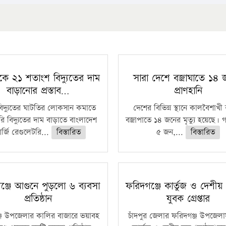
কে ২১ শতাংশ বিদ্যুতের দাম
সারা দেশে বজ্রাঘাতে ১৪
বাড়ানোর প্রস্তাব…
প্রাণহানি
বিদ্যুতের ঘাটতির লোকসান কমাতে
দেশের বিভিন্ন স্থানে কালবৈশাখ
ি বিদ্যুতের দাম বাড়াতে বাংলাদেশ
বজ্রাপাতে ১৪ জনের মৃত্যু হয়েছে। গ
র্জি রেগুলেটরি...
বিস্তারিত
৫ জন,...
বিস্তারিত
ঞ্জে আগুনে পুড়লো ৬ ব্যবসা
ফরিদগঞ্জে কার্তুজ ও দেশীয় অ
প্রতিষ্ঠান
যুবক গ্রেপ্তার
্জ উপজেলার কালির বাজারে ভয়াবহ
চাঁদপুর জেলার ফরিদগঞ্জ উপজেল