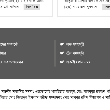
ণ্ডে পুড়েছে ছয়টি ব্যবসা প্রতিষ্ঠান।
কার্তুজ ও দেশীয় অস্ত্র (কাঠার)স
বে এই ঘটনায়...
বিস্তারিত
(২৩) নামে এক যুবককে...
বিস
ের সম্পর্কে
লঞ্চ সময়সূচী
রিয়ার
ট্রেন সময়সূচী
পুর এর ডাক্তারগন
জরুরী ফোন নম্বর
া মন্ডলীর সম্মানিত সদস্যঃ
এডভোকেট শাহরিয়ার মাহমুদ,মোঃ মাহবুবুর রহমান পাট
জিনিয়ার মোঃ জিহাদুল ইসলাম শরীফ
সম্পাদকঃ
মোঃ মামুনুর রশিদ
বিজ্ঞাপন ও সা