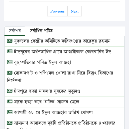
Previous
Next
সর্বশেষ
সর্বাধিক পঠিত
যুবদলের কেন্দ্রীয় কমিটিতে ফরিদগঞ্জের তারেকুর রহমান
চাঁদপুরের অর্ধশতাধিক গ্রামে আগামীকাল কোরবানির ঈদ
বৃহস্পতিবার পবিত্র ঈদুল আজহা
দোকানপাট ও শপিংমল খোলা রাখা নিয়ে বিদ্যুৎ বিভাগের
নির্দেশনা
চাঁদপুরে হত্যা মামলায় যুবকের মৃত্যুদণ্ড
মাকে হত্যা করে ‘নাটক’ সাজান ছেলে
আগামী ২৮ মে ঈদুল আজহার তারিখ ঘোষণা
ভ্রাম্যমাণ আদালতে দুইটি প্রতিষ্ঠানকে প্রতিষ্ঠানকে ৪০হাজার