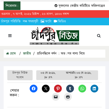
শিরোনাম:
যুবদলের কেন্দ্রীয় কমিটিতে ফরিদগঞ্জের তার
শুক্রবার , ৭ আগস্ট, ২০২৬ খ্রিষ্টাব্দ , ২৩ শ্রাবণ, ১৪৩৩ বঙ্গাব্দ
চাঁদপুর পরিচিতি
লঞ্চ সময়সূচী
ফটো
ভিডিও
হোম
/
জাতীয়
/
প্রতিবন্ধিকে ধর্ষন : অত:পর বাল্য বিয়ে
চাঁদপুর নিউজ
০৩ মে ২০১৬,
আপডেটঃ
০৩ মে ২০১৬,
সংবাদ
১৮:৫৭
১৮:৫৭
শেয়ার
করুন: