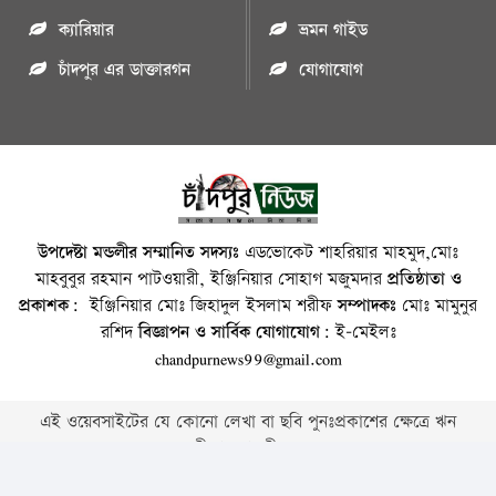
ক্যারিয়ার
ভ্রমন গাইড
চাঁদপুর এর ডাক্তারগন
যোগাযোগ
উপদেষ্টা মন্ডলীর সম্মানিত সদস্যঃ
এডভোকেট শাহরিয়ার মাহমুদ,মোঃ
মাহবুবুর রহমান পাটওয়ারী, ইঞ্জিনিয়ার সোহাগ মজুমদার
প্রতিষ্ঠাতা ও
প্রকাশক:
ইঞ্জিনিয়ার মোঃ জিহাদুল ইসলাম শরীফ
সম্পাদকঃ
মোঃ মামুনুর
রশিদ
বিজ্ঞাপন ও সার্বিক যোগাযোগ:
ই-মেইলঃ
chandpurnews99@gmail.com
এই ওয়েবসাইটের যে কোনো লেখা বা ছবি পুনঃপ্রকাশের ক্ষেত্রে ঋন
স্বীকার বাঞ্চনীয় ।
Copyright © 2026 • Chandpurnews.com • All Rights Reserved