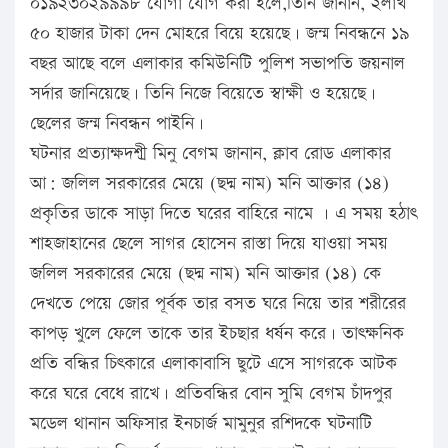
০১৯২৩০২৯৯৯৮ যোগা যোগ করা হলে,তিনি জানান, ২লাখ
৫০ হাজার টাকা দেন মোহরে বিয়ে হয়েছে। জন্ম নিবন্ধনে ১৯
বছর আছে বলে এলাকার কমিউনিটি পুলিশ সভাপতি জয়নাল
সর্দার জানিয়েছে। তিনি নিজে বিয়েতে স্বাক্ষী ও হয়েছে।
ছেলের জন্ম নিবন্ধন পাইনি।
ঘটনার প্রত্যাক্ষদশীর্ মিনু বেগম জানান, ক্লাব রোড এলাকার
আ: জলিল সরকারের মেয়ে (ছদ্ম নাম) মনি আক্তার (১৪)
প্রকৃতির ডাকে সাড়া দিতে ঘরের বাহিরে নামে । এ সময় হঠাৎ
শাহজাহানের ছেলে সাগর হোসেন রাস্তা দিয়ে যাওয়া সময়
জলিল সরকারের মেয়ে (ছদ্ম নাম) মনি আক্তার (১৪) কে
দেখতে পেয়ে জোর পূর্বক তার বসত ঘরে নিয়ে তার শরীরের
কাপড় খুলে ফেলে তাকে তার ইচছার ধর্ষন করে। তাৎক্ষনিক
প্রতি বন্ধির চিৎকারে এলাকাবাসি ছুটে এসে সাগরকে আটক
করে ঘরে বেধে রাখে। প্রতিবন্ধির বোন সুমি বেগম চাঁদপুর
মডেল থানান অফিসার ইনচার্জ মামুনুর রশিদকে ঘটনাটি