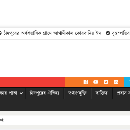
াঁদপুরের অর্ধশতাধিক গ্রামে আগামীকাল কোরবানির ঈদ
বৃহস্পতিবার
িচার পাতা
চাঁদপুরের ঐতিহ্য
তথ্যপ্রযুক্তি
ব্যক্তিত্ব
প্রবাস 
কা!