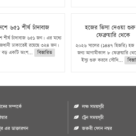
েশে ৬৫১ শীর্ষ চাঁদাবাজ
হজের ভিসা দেওয়া শুর
ফেব্রুয়ারি থেকে
ে শীর্ষ চাঁদাবাজ ৬৫১ জন। এর মধ্যে
জধানী ঢাকাতেই রয়েছে ৩২৪ জন।
২০২৬ সালের (১৪৪৭ হিজরি) হজ 
 বড় একটি অংশ...
বিস্তারিত
জন্য আগামীকাল ৮ ফেব্রুয়ারি থে
ইস্যু শুরু করবে সৌদি...
বিস্ত
ের সম্পর্কে
লঞ্চ সময়সূচী
রিয়ার
ট্রেন সময়সূচী
পুর এর ডাক্তারগন
জরুরী ফোন নম্বর