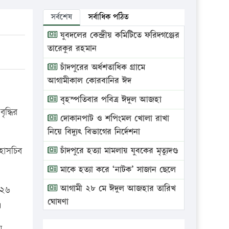
সর্বশেষ
সর্বাধিক পঠিত
যুবদলের কেন্দ্রীয় কমিটিতে ফরিদগঞ্জের
তারেকুর রহমান
চাঁদপুরের অর্ধশতাধিক গ্রামে
আগামীকাল কোরবানির ঈদ
বৃহস্পতিবার পবিত্র ঈদুল আজহা
দ্ধির
দোকানপাট ও শপিংমল খোলা রাখা
নিয়ে বিদ্যুৎ বিভাগের নির্দেশনা
হাসচিব
চাঁদপুরে হত্যা মামলায় যুবকের মৃত্যুদণ্ড
মাকে হত্যা করে ‘নাটক’ সাজান ছেলে
আগামী ২৮ মে ঈদুল আজহার তারিখ
 ২৬
ঘোষণা
।
ভ্রাম্যমাণ আদালতে দুইটি প্রতিষ্ঠানকে
য়