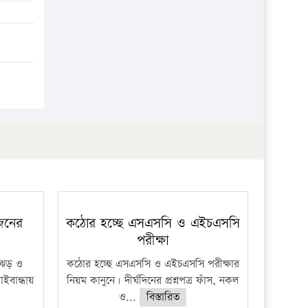
প্রতিষ্ঠান
 জনের
কঠোর হচ্ছে এসএসসি ও এইচএসসি
পরীক্ষা
ী ঝড় ও
কঠোর হচ্ছে এসএসসি ও এইচএসসি পরীক্ষার
াইবান্ধায়
নিয়ম কানুনে। দীর্ঘদিনের প্রশ্নপত্র ফাঁস, নকল
ও...
বিস্তারিত