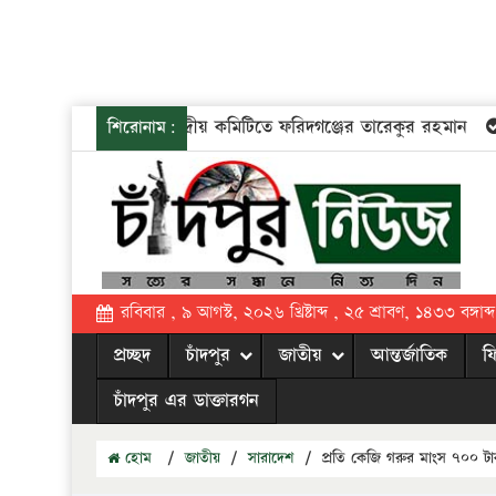
যুবদলের কেন্দ্রীয় কমিটিতে ফরিদগঞ্জের তারেকুর রহমান
চ
শিরোনাম:
রবিবার , ৯ আগস্ট, ২০২৬ খ্রিষ্টাব্দ , ২৫ শ্রাবণ, ১৪৩৩ বঙ্গাব্দ
প্রচ্ছদ
চাঁদপুর
জাতীয়
আন্তর্জাতিক
ফ
চাঁদপুর এর ডাক্তারগন
হোম
/
জাতীয়
/
সারাদেশ
/
প্রতি কেজি গরুর মাংস ৭০০ টা