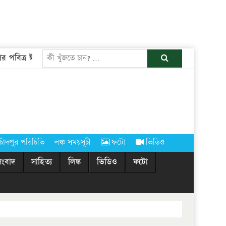
 পবিত্র ঈদুল আজহা
দোকানপাট ও শপিংমল খোলা রাখা নিয়ে বিদ্যুৎ ব
খুজুন
চাঁদপুর পরিচিতি
লঞ্চ সময়সূচী
ফটো
ভিডিও
সংবাদ
সাহিত্য
লিঙ্ক
ভিডিও
ফটো