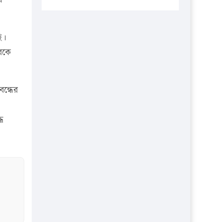
প্রতিষ্ঠানকে ৪০হাজার টাকা জরিমানা।
এবার লঞ্চের ভাড়া বাড়ল
ি।
১৭ থেকে ২১ শতাংশ বিদ্যুতের দাম
রকে
বাড়ানোর প্রস্তাব পিডিবির
১৬ মে চাঁদপুর ও ২৫ মে ফেনী সফরে
যাবেন প্রধানমন্ত্রী
বন্ধের
উচ্চশিক্ষায় গৌরবময় অর্জন: পূর্ণ
স্কলারশিপে যুক্তরাষ্ট্রে পিএইচডি করছেন
ে
কুয়েটের কৃতি…
সারা দেশে বজ্রাঘাতে ১৪ জনের
প্রাণহানি
কঠোর হচ্ছে এসএসসি ও এইচএসসি
পরীক্ষা
ফরিদগঞ্জে আগুনে পুড়লো ৬ ব্যবসা