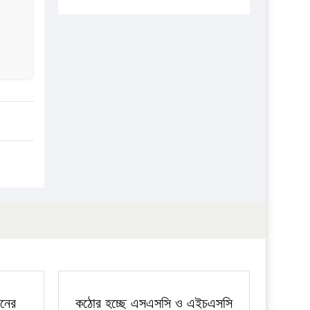
প্রতিষ্ঠানকে ৪০হাজার টাকা জরিমানা।
এবার লঞ্চের ভাড়া বাড়ল
১৭ থেকে ২১ শতাংশ বিদ্যুতের দাম
বাড়ানোর প্রস্তাব পিডিবির
১৬ মে চাঁদপুর ও ২৫ মে ফেনী সফরে
যাবেন প্রধানমন্ত্রী
উচ্চশিক্ষায় গৌরবময় অর্জন: পূর্ণ
স্কলারশিপে যুক্তরাষ্ট্রে পিএইচডি করছেন
কুয়েটের কৃতি…
সারা দেশে বজ্রাঘাতে ১৪ জনের
প্রাণহানি
কঠোর হচ্ছে এসএসসি ও এইচএসসি
পরীক্ষা
ফরিদগঞ্জে আগুনে পুড়লো ৬ ব্যবসা
জনের
কঠোর হচ্ছে এসএসসি ও এইচএসসি