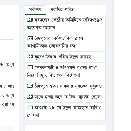
সর্বশেষ
সর্বাধিক পঠিত
যুবদলের কেন্দ্রীয় কমিটিতে ফরিদগঞ্জের
তারেকুর রহমান
চাঁদপুরের অর্ধশতাধিক গ্রামে
আগামীকাল কোরবানির ঈদ
বৃহস্পতিবার পবিত্র ঈদুল আজহা
এর মধ্যে
দোকানপাট ও শপিংমল খোলা রাখা
নিয়ে বিদ্যুৎ বিভাগের নির্দেশনা
চাঁদপুরে হত্যা মামলায় যুবকের মৃত্যুদণ্ড
িন ৩ লাখ
য়ার জন্য
মাকে হত্যা করে ‘নাটক’ সাজান ছেলে
দেওয়া হয়
আগামী ২৮ মে ঈদুল আজহার তারিখ
ঘোষণা
ভ্রাম্যমাণ আদালতে দুইটি প্রতিষ্ঠানকে