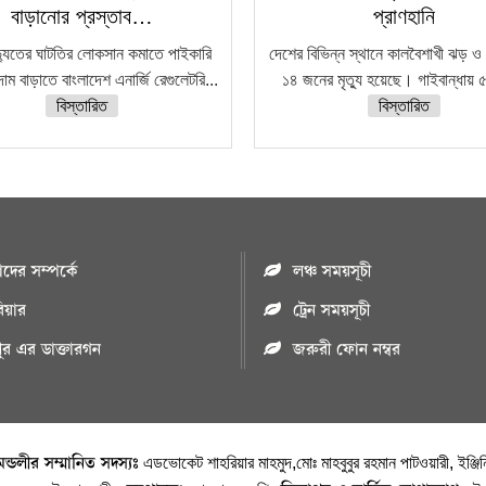
বাড়ানোর প্রস্তাব…
প্রাণহানি
দ্যুতের ঘাটতির লোকসান কমাতে পাইকারি
দেশের বিভিন্ন স্থানে কালবৈশাখী ঝড় ও 
দাম বাড়াতে বাংলাদেশ এনার্জি রেগুলেটরি...
১৪ জনের মৃত্যু হয়েছে। গাইবান্ধায় ৫
বিস্তারিত
বিস্তারিত
ের সম্পর্কে
লঞ্চ সময়সূচী
রিয়ার
ট্রেন সময়সূচী
পুর এর ডাক্তারগন
জরুরী ফোন নম্বর
মন্ডলীর সম্মানিত সদস্যঃ
এডভোকেট শাহরিয়ার মাহমুদ,মোঃ মাহবুবুর রহমান পাটওয়ারী, ইঞ্জি