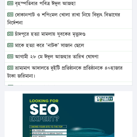
বৃহস্পতিবার পবিত্র ঈদুল আজহা
দোকানপাট ও শপিংমল খোলা রাখা নিয়ে বিদ্যুৎ বিভাগের
নির্দেশনা
চাঁদপুরে হত্যা মামলায় যুবকের মৃত্যুদণ্ড
মাকে হত্যা করে ‘নাটক’ সাজান ছেলে
আগামী ২৮ মে ঈদুল আজহার তারিখ ঘোষণা
ভ্রাম্যমাণ আদালতে দুইটি প্রতিষ্ঠানকে প্রতিষ্ঠানকে ৪০হাজার
টাকা জরিমানা।
এবার লঞ্চের ভাড়া বাড়ল
১৭ থেকে ২১ শতাংশ বিদ্যুতের দাম বাড়ানোর প্রস্তাব পিডিবির
১৬ মে চাঁদপুর ও ২৫ মে ফেনী সফরে যাবেন প্রধানমন্ত্রী
উচ্চশিক্ষায় গৌরবময় অর্জন: পূর্ণ স্কলারশিপে যুক্তরাষ্ট্রে
পিএইচডি করছেন কুয়েটের কৃতি…