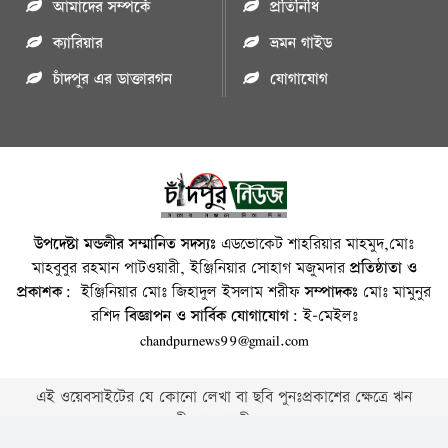
আমাদের সম্পর্কে
প্রতিনিধি
ক্যারিয়ার
ভ্রমন গাইড
চাঁদপুর এর ডাক্তারগন
যোগাযোগ
উপদেষ্টা মন্ডলীর সম্মানিত সদস্যঃ
এডভোকেট শাহরিয়ার মাহমুদ,মোঃ
মাহবুবুর রহমান পাটওয়ারী, ইঞ্জিনিয়ার সোহাগ মজুমদার
প্রতিষ্ঠাতা ও
প্রকাশক:
ইঞ্জিনিয়ার মোঃ জিহাদুল ইসলাম শরীফ
সম্পাদকঃ
মোঃ মামুনুর
রশিদ
বিজ্ঞাপন ও সার্বিক যোগাযোগ:
ই-মেইলঃ
chandpurnews99@gmail.com
এই ওয়েবসাইটের যে কোনো লেখা বা ছবি পুনঃপ্রকাশের ক্ষেত্রে ঋন
স্বীকার বাঞ্চনীয় ।