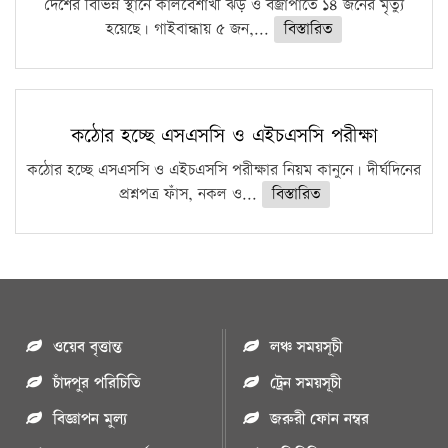
দেশের বিভিন্ন স্থানে কালবৈশাখী ঝড় ও বজ্রাপাতে ১৪ জনের মৃত্যু
হয়েছে। গাইবান্ধায় ৫ জন,...
বিস্তারিত
কঠোর হচ্ছে এসএসসি ও এইচএসসি পরীক্ষা
কঠোর হচ্ছে এসএসসি ও এইচএসসি পরীক্ষার নিয়ম কানুনে। দীর্ঘদিনের
প্রশ্নপত্র ফাঁস, নকল ও...
বিস্তারিত
ওয়েব বৃত্তান্ত
লঞ্চ সময়সূচী
চাঁদপুর পরিচিতি
ট্রেন সময়সূচী
বিজ্ঞাপন মুল্য
জরুরী ফোন নম্বর