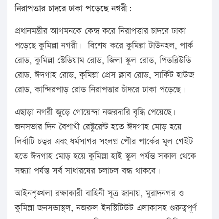
নিরাপত্তার চাদরে ঢাকা পড়েছে নগরী:
প্রধানমন্ত্রীর আগমনকে কেন্দ্র করে নিরাপত্তার চাদরে ঢাকা
পড়েছে কুমিল্লা নগরী। বিশেষ করে কুমিল্লা টাউনহল, পার্ক
রোড, কুমিল্লা স্টেডিয়াম রোড, জিলা স্কুল রোড, পিডব্লিউডি
রোড, ঈদগাহ রোড, কুমিল্লা প্রেস ক্লাব রোড, সার্কিট হাউজ
রোড, কান্দিরপাড় রোড নিরাপত্তার চাঁদরে ঢাকা পড়েছে।
এছাড়া নগরী জুড়ে গোয়েন্দা নজরদারি বৃদ্ধি পেয়েছে।
জনসভার দিন বৈশাখী রেস্টুরেন্ট হতে ঈদগাহ মোড় হয়ে
লির্বাটি চত্বর এবং ধর্মসাগর সংলগ্ন পৌর পার্কের মূল গেইট
হতে ঈদগাহ মোড় হয়ে কুমিল্লা হাই স্কুল পর্যন্ত সকাল থেকে
সন্ধ্যা পর্যন্ত সর্ব সাধারষের চলাচল বন্ধ থাকবে।
আইনশৃঙ্খলা রক্ষাকারী বাহিনী সূত্র জানায়, মুরাদনগর ও
কুমিল্লা জনসভাস্থল, নজরুল ইনস্টিটিউট এলাকাসহ গুরুত্বপূর্ণ