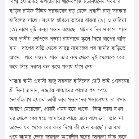
বিয়ে হয় একই উপজেলার খাদেরগাঁও ইউনিয়নের সরকার
বাড়ির রমিজ উদ্দিন সরকারের বড় ছেলে প্রবাসী রাজু সরকার
হাবিলের সাথে। সংসার জীবনে তাদের রায়না (৯) ও ফারিয়া
(৩) নামে দুটি কন্যা সন্তান রয়েছে। ঘটনার দিন সকালে শান্তা
তার তৃতীয় শ্রেণিতে পড়ুয়া রায়নাকে স্কুলে দিয়ে বাপের বাড়ি
যায়। বাপের বাড়ি থেকে আছর নামাজের পর স্বামীর বাড়িতে
আসে। পরে সন্ধ্যায় শান্তা তার রুম থেকে দুই মেয়েকে বের
করে দিয়ে দরজা বন্ধ করে গলায় ফাঁস দেয়।
শান্তার স্বামী প্রবাসী রাজু সরকার হাবিলের ছোট ভাই খোকনের
স্ত্রী মিনা জানান, সন্ধ্যায় বাচ্চাদের কান্নার শব্দ পেয়ে
ভেবেছিলাম হয়তো ভাবী তার সন্তানদের পড়ালেখায় না বসার
কারণে মেরেছেন, প্রায়ই এমন হয়ে থাকে। কিন্তু তারা যখন
ঘর থেকে বের হয়ে আমাদের কাছে এসে বলে যে, ‘তার মা
তাদের ঘর থেকে বের করে দিয়ে কী যেন করছে’। এ কথা
শুনে আমার দেবর জয়নাল আবেদীন ঘরের জানালা ফাঁক করে