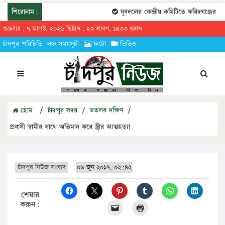
শিরোনাম:
যুবদলের কেন্দ্রীয় কমিটিতে ফরিদগঞ্জের তারেক
শুক্রবার , ৭ আগস্ট, ২০২৬ খ্রিষ্টাব্দ , ২৩ শ্রাবণ, ১৪৩৩ বঙ্গাব্দ
চাঁদপুর পরিচিতি
লঞ্চ সময়সূচী
ফটো
ভিডিও
হোম
/
চাঁদপুর সদর
/
মতলব দক্ষিণ
/
প্রবাসী স্বামীর সাথে অভিমান করে স্ত্রীর আত্মহত্যা
চাঁদপুর নিউজ সংবাদ
০৬ জুন ২০১৭, ০২:৪২
শেয়ার
করুন: