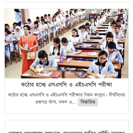
কঠোর হচ্ছে এসএসসি ও এইচএসসি পরীক্ষা
কঠোর হচ্ছে এসএসসি ও এইচএসসি পরীক্ষার নিয়ম কানুনে। দীর্ঘদিনের
প্রশ্নপত্র ফাঁস, নকল ও...
বিস্তারিত