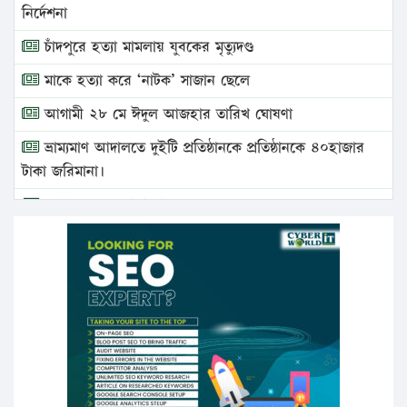
নির্দেশনা
চাঁদপুরে হত্যা মামলায় যুবকের মৃত্যুদণ্ড
মাকে হত্যা করে ‘নাটক’ সাজান ছেলে
আগামী ২৮ মে ঈদুল আজহার তারিখ ঘোষণা
ভ্রাম্যমাণ আদালতে দুইটি প্রতিষ্ঠানকে প্রতিষ্ঠানকে ৪০হাজার
টাকা জরিমানা।
এবার লঞ্চের ভাড়া বাড়ল
১৭ থেকে ২১ শতাংশ বিদ্যুতের দাম বাড়ানোর প্রস্তাব পিডিবির
১৬ মে চাঁদপুর ও ২৫ মে ফেনী সফরে যাবেন প্রধানমন্ত্রী
উচ্চশিক্ষায় গৌরবময় অর্জন: পূর্ণ স্কলারশিপে যুক্তরাষ্ট্রে
পিএইচডি করছেন কুয়েটের কৃতি…
সারা দেশে বজ্রাঘাতে ১৪ জনের প্রাণহানি
কঠোর হচ্ছে এসএসসি ও এইচএসসি পরীক্ষা