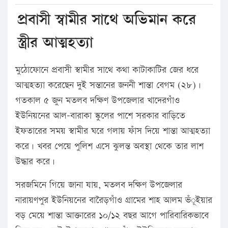
প্রবাসী স্বামীর সাথে অভিমান করে
স্ত্রীর আত্মহত্যা
মুঠোফোনে প্রবাসী স্বামীর সাথে কথা কাটাকাটির জের ধরে
আত্মহত্যা করেছেন দুই সন্তানের জননী শান্তা বেগম (২৮)।
গতকাল ৫ জুন মতলব দক্ষিণ উপজেলার খাদেরগাঁও
ইউনিয়নের আল-বারাকা স্কুলের পাশে সরকার বাড়িতে
ইফতারের সময় স্বামীর ঘরে গলায় ফাঁস দিয়ে শান্তা আত্মহত্যা
করে। খবর পেয়ে পুলিশ এসে ঝুলন্ত অবস্থা থেকে তার লাশ
উদ্ধার করে।
সরজমিনে গিয়ে জানা যায়, মতলব দক্ষিণ উপজেলার
নারায়ণপুর ইউনিয়নের বারৈড়গাঁও গ্রামের শাহ আলম ভঁূইয়ার
বড় মেয়ে শান্তা আক্তারের ১০/১২ বছর আগে পারিবারিকভাবে