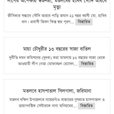
লাশের অপেক্ষায় স্বজনরা, মতলবের হাবিব সৌদি আরবে
মৃত্যু
জীবিকার সন্ধানে সৌদি আরবে পাড়ি জমান ২১ বছর বয়সী মো. হাবিব
খান। প্রবাসী জিবন কিন্তু স্বপ্ন পূরণ...
বিস্তারিত
মায়া চৌধুরীর ১৩ বছরের সাজা বাতিল
দুর্নীতি দমন কমিশনের (দুদক) করা মামলায় ১৩ বছরের সাজা থেকে
আওয়ামী লীগ নেতা মোফাজ্জল হোসেন...
বিস্তারিত
মতলবে হাসপাতাল সিলগালা, জরিমানা
মতলব দক্ষিণ উপজেলার নায়েরগাঁও বাজারের নুসরাত হাসপাতাল ও
ডায়াগনস্টিক সেন্টারকে নানা অনিয়মের...
বিস্তারিত