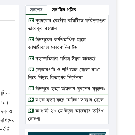
সর্বশেষ
সর্বাধিক পঠিত
যুবদলের কেন্দ্রীয় কমিটিতে ফরিদগঞ্জের
তারেকুর রহমান
চাঁদপুরের অর্ধশতাধিক গ্রামে
আগামীকাল কোরবানির ঈদ
বৃহস্পতিবার পবিত্র ঈদুল আজহা
দোকানপাট ও শপিংমল খোলা রাখা
নিয়ে বিদ্যুৎ বিভাগের নির্দেশনা
চাঁদপুরে হত্যা মামলায় যুবকের মৃত্যুদণ্ড
র্ষিক
মাকে হত্যা করে ‘নাটক’ সাজান ছেলে
েছে।
আগামী ২৮ মে ঈদুল আজহার তারিখ
পাদক ও
ঘোষণা
 রশিদের
র্বাহী
ভ্রাম্যমাণ আদালতে দুইটি প্রতিষ্ঠানকে