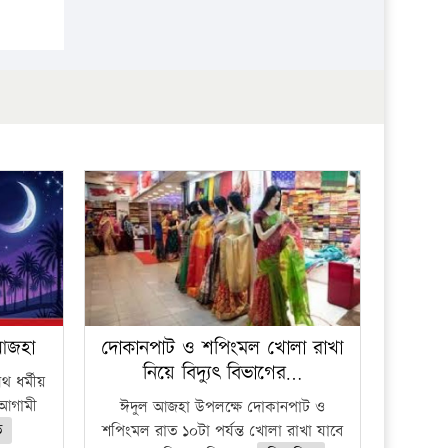
 আজহা
দোকানপাট ও শপিংমল খোলা রাখা
নিয়ে বিদ্যুৎ বিভাগের…
 ধর্মীয়
ে আগামী
ঈদুল আজহা উপলক্ষে দোকানপাট ও
ত
শপিংমল রাত ১০টা পর্যন্ত খোলা রাখা যাবে