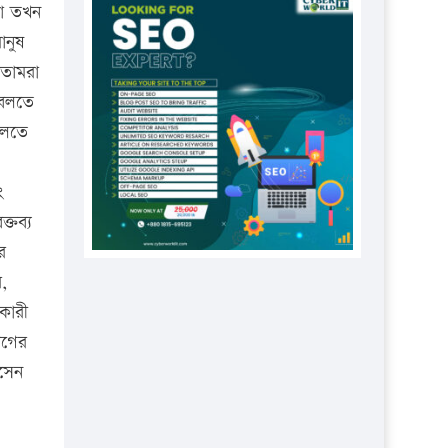
প্রতিষ্ঠানকে ৪০হাজার টাকা জরিমানা।
রা তখন
ানুষ
এবার লঞ্চের ভাড়া বাড়ল
 তোমরা
১৭ থেকে ২১ শতাংশ বিদ্যুতের দাম
 বলতে
বাড়ানোর প্রস্তাব পিডিবির
ুলতে
১৬ মে চাঁদপুর ও ২৫ মে ফেনী সফরে
যাবেন প্রধানমন্ত্রী
ং
উচ্চশিক্ষায় গৌরবময় অর্জন: পূর্ণ
্তব্য
স্কলারশিপে যুক্তরাষ্ট্রে পিএইচডি করছেন
র
কুয়েটের কৃতি…
,
সারা দেশে বজ্রাঘাতে ১৪ জনের
কারী
প্রাণহানি
ীগের
কঠোর হচ্ছে এসএসসি ও এইচএসসি
োসেন
পরীক্ষা
ফরিদগঞ্জে আগুনে পুড়লো ৬ ব্যবসা