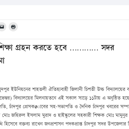
 শিক্ষা গ্রহন করতে হবে ………… সদর
মা
ুদপুর ইউনিয়নের শাহতলী ঐতিহ্যবাহী জিলানী চিশতী উচ্চ বিদ্যালয়ের বা
 নভেম্বর) বিদ্যালয়ের মিলনায়তনে এই সকাল সাড়ে ১১টায় এ অনুষ্ঠিত হয়
ভাপতি, চাঁদপুর প্রেসকøাবের সহ-সভাপতি ও দৈনিক চাঁদপুর খবরের সম্
মোঃ জহিরুল ইসলাম মুরাদ ও হাইস্কুলের সহকারী শিক্ষক মোঃ মামুনুর
ি হিসেবে বক্তব্য রাখেন জনপ্রশাসন পদকপ্রাপ্ত চাঁদপুর সদর উপজেলার নি