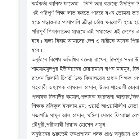
কর্মকর্তা কানিজ ফাতেমা। তিনি তার বক্তব্যে উপস্থিত 
এই পরিপূর্ণ শিক্ষা লাভ করতে পারবে যখন তোমরা ভা
হতে পড়াশুনার পাশাপাশি ক্রীড়া চর্চায় মনযোগী হতে
পরিপূর্ন শিক্ষালাভের মাধ্যমে এই সমাজের এই দেশে
হবে। বাল্য বিবাহ আমাদের দেশ ও নারীকে অনেক পিছন
হবে।
অনুষ্ঠানে বিশেষ অতিথির বক্তব্য রাখেন, চাঁদপুর সদর 
শাহমাহমুদপুর ইউনিয়নের চেয়ারম্যান স্বপন মাহমুদ, জি
রাখেন জিলানী চিশতী উচ্চ বিদ্যালয়ের প্রধান শিক্ষক নে
সহকারী অধ্যাপক কামরুল হাসান, উত্তর শাহতলী জোবাইদ
প্রভাষক জিয়াউর রহমান,প্রভাষক ফারজানা আক্তার,জিলা
শিক্ষক রফিকুল ইসলাম,৪নং ওয়ার্ড আওয়ামীলীগ নেতা ফ
সভাপতি মামুন আল হাসান, মহিলা মেম্বার ফিরোজা বে
চৌধুরী,পরীক্ষার্থী রিয়াজ হোসেন প্রমুখ।
অনুষ্ঠানের শুরুতেই জনপ্রশাসন পদক প্রাপ্ত অনুষ্ঠানে প