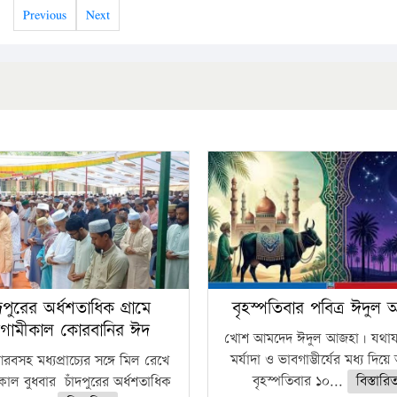
Previous
Next
ঁদপুরের অর্ধশতাধিক গ্রামে
বৃহস্পতিবার পবিত্র ঈদুল
গামীকাল কোরবানির ঈদ
খোশ আমদেদ ঈদুল আজহা। যথাযথ
মর্যাদা ও ভাবগাম্ভীর্যের মধ্য দিয়
বসহ মধ্যপ্রাচ্যের সঙ্গে মিল রেখে
বৃহস্পতিবার ১০...
বিস্তারি
াল বুধবার চাঁদপুরের অর্ধশতাধিক