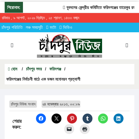
শিরোনাম:
যুবদলের কেন্দ্রীয় কমিটিতে ফরিদগঞ্জের তারেকুর রহমান
রবিবার , ৯ আগস্ট, ২০২৬ খ্রিষ্টাব্দ , ২৫ শ্রাবণ, ১৪৩৩ বঙ্গাব্দ
চাঁদপুর পরিচিতি
লঞ্চ সময়সূচী
ফটো
ভিডিও
হোম
/
চাঁদপুর সদর
/
ফরিদগঞ্জ
/
ফরিদগঞ্জের নির্বাচনী মাঠে এক ডজন মনোনয়ন প্রত্যাশী
চাঁদপুর নিউজ সংবাদ
২৪ নভেম্বার ২০১৩, ০০:০৯
শেয়ার
করুন: