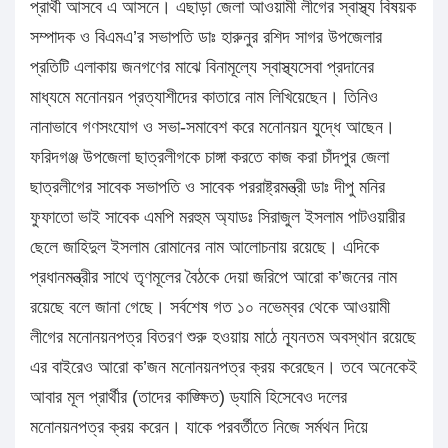
প্রার্থী আসবে এ আসনে। এছাড়া জেলা আওয়ামী লীগের স্বাস্থ্য বিষয়ক
সম্পাদক ও বিএমএ’র সভাপতি ডাঃ হারুনুর রশিদ সাগর উপজেলার
প্রতিটি এলাকায় জনগণের মাঝে বিনামূল্যে স্বাস্থ্যসেবা প্রদানের
মাধ্যমে মনোনয়ন প্রত্যাশীদের কাতারে নাম লিখিয়েছেন। তিনিও
নানাভাবে গণসংযোগ ও সভা-সমাবেশ করে মনোনয়ন যুদ্ধে আছেন।
ফরিদগঞ্জ উপজেলা ছাত্রলীগকে চাঙ্গা করতে কাজ করা চাঁদপুর জেলা
ছাত্রলীগের সাবেক সভাপতি ও সাবেক পররাষ্ট্রমন্ত্রী ডাঃ দীপু মনির
ফুফাতো ভাই সাবেক এমপি মরহুম অ্যাডঃ সিরাজুল ইসলাম পাটওয়ারীর
ছেলে জাহিদুল ইসলাম রোমানের নাম আলোচনায় রয়েছে। এদিকে
প্রধানমন্ত্রীর সাথে তৃণমূলের বৈঠকে দেয়া জরিপে আরো ক’জনের নাম
রয়েছে বলে জানা গেছে। সর্বশেষ গত ১০ নভেম্বর থেকে আওয়ামী
লীগের মনোনয়নপত্র বিতরণ শুরু হওয়ায় মাঠে নূ্যনতম অবস্থান রয়েছে
এর বাইরেও আরো ক’জন মনোনয়নপত্র ক্রয় করেছেন। তবে অনেকেই
আবার মূল প্রার্থীর (তাদের কাঙ্ক্ষিত) ড্যামি হিসেবেও দলের
মনোনয়নপত্র ক্রয় করেন। যাকে পরবর্তীতে নিজে সর্মথন দিয়ে