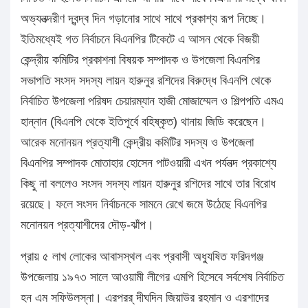
অভ্যনত্দরীণ দ্বন্দ্ব দিন গড়ানোর সাথে সাথে প্রকাশ্য রূপ নিচ্ছে।
ইতিমধ্যেই গত নির্বাচনে বিএনপির টিকেটে এ আসন থেকে বিজয়ী
কেন্দ্রীয় কমিটির প্রকাশনা বিষয়ক সম্পাদক ও উপজেলা বিএনপির
সভাপতি সংসদ সদস্য লায়ন হারুনুর রশিদের বিরুদ্ধে বিএনপি থেকে
নির্বাচিত উপজেলা পরিষদ চেয়ারম্যান হাজী মোজাম্মেল ও শিল্পপতি এমএ
হান্নান (বিএনপি থেকে ইতিপূর্বে বহিষ্কৃত) থানায় জিডি করেছেন।
আরেক মনোনয়ন প্রত্যাশী কেন্দ্রীয় কমিটির সদস্য ও উপজেলা
বিএনপির সম্পাদক মোতাহার হোসেন পাটওয়ারী এখন পর্যনত্দ প্রকাশ্যে
কিছু না বললেও সংসদ সদস্য লায়ন হারুনুর রশিদের সাথে তার বিরোধ
রয়েছে। ফলে সংসদ নির্বাচনকে সামনে রেখে জমে উঠেছে বিএনপির
মনোনয়ন প্রত্যাশীদের দৌড়-ঝাঁপ।
প্রায় ৫ লাখ লোকের আবাসস্থল এবং প্রবাসী অধু্যষিত ফরিদগঞ্জ
উপজেলায় ১৯৭৩ সালে আওয়ামী লীগের এমপি হিসেবে সর্বশেষ নির্বাচিত
হন এম সফিউলস্না। এরপরর্ দীঘদিন জিয়াউর রহমান ও এরশাদের