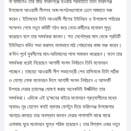
না ঘামালেও তার বাড়ি ফরিদগঞ্জে হওয়ায় পরবর্তীতে তিনি ফরিদগঞ্জ
উপজেলা আওয়ামী লীগসহ অঙ্গ-সংগঠনগুলোকে ঢেলে সাজাতে শুরু
করেন। ইতিমধ্যে তিনি আওয়ামী লীগের ইউনিয়ন ও উপজেলা পর্যায়ের
সম্মেলন শেষে নতুন কমিটি গঠন করে নেতা-কর্মীদের মনোবল সুদৃঢ়
করেছেন বলে তার সমর্থকরা জানান। গত সেপ্টেম্বর মাস থেকে প্রতিটি
ইউনিয়নে বর্ধিত সভা করাসহ নানাভাবে মাঠ গোছানোর কাজ শুরু করেন।
ক’দিন পূর্বে যুবলীগের মান-অভিমানের পালা সমাধান করেছেন। ফলে তার
সমর্থকরা ধরেই নিয়েছেন আগামী সংসদ নির্বাচনে তিনি মনোনয়ন
পাচ্ছেন। তাছাড়া আওয়ামী লীগ সভানেত্রী শেখ হাসিনাকে তিনি সঠিক
ও যোগ্য লোক মনোনয়ন দিলে আগামী সংসদ নির্বাচনে এ আসনটি
উপহার দেয়ার চ্যালেঞ্জ ঘোষণা করায় অনেকটাই উজ্জীবিত তার
সমর্থকরা। এদিকে এই দু’জনের বাইরে মনোনয়ন প্রত্যাশীদের মধ্যে
অ্যাডঃ নূর হোসেন বলাই ব্যানার ফেস্টুন দিয়ে ফরিদগঞ্জ উপজেলার
আনাচে-কানাচে তার অবস্থান জানান দেয়ার পাশাপাশি মাঝে মাঝে
এলাকায় ঘুরে মনোনয়ন যুদ্ধে শরিক হয়েছেন। তার বিশ্বাস এবার নতুন