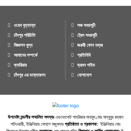
ওয়েব বৃত্তান্ত
লঞ্চ সময়সূচী
চাঁদপুর পরিচিতি
ট্রেন সময়সূচী
বিজ্ঞাপন মুল্য
জরুরী ফোন নম্বর
আমাদের সম্পর্কে
প্রতিনিধি
ক্যারিয়ার
ভ্রমন গাইড
চাঁদপুর এর ডাক্তারগন
যোগাযোগ
উপদেষ্টা মন্ডলীর সম্মানিত সদস্যঃ
এডভোকেট শাহরিয়ার মাহমুদ,মোঃ মাহবুবুর রহমান
পাটওয়ারী, ইঞ্জিনিয়ার সোহাগ মজুমদার
প্রতিষ্ঠাতা ও প্রকাশক:
ইঞ্জিনিয়ার মোঃ