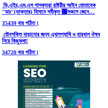
ডি,এইচ,এম,এস পাসকৃতরা রাষ্ট্রীয় আইন মোতাবেক
"ডাঃ"(ডাক্তার) হিসাবে স্বীকৃত ঳সকলে জেনে…
35439 বার পঠিত।
যৌনশক্তি বাড়ানোর জন্য এ্যালপ্যাথি ও হারবাল ঔষধ
নিয়ে কিছুকথা!
34720 বার পঠিত।