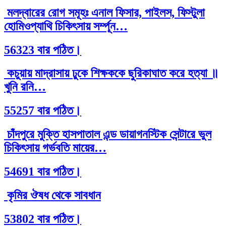
মলদ্বারের রোগ সমূহঃ এনাল ফিসার, পাইলস, ফিস্টুলা
হোমিওপ্যাথি চিকিৎসায় সর্ম্পূন…
56323 বার পঠিত।
কচুয়ায় মাদ্রাসায় ঢুকে শিক্ষককে ছুরিকাঘাত করে হত্যা ॥
খুনি রনি…
55257 বার পঠিত।
চাঁদপুরে মুক্তি হাসপাতাল এন্ড ডায়াগনস্টিক সেন্টারে ভুল
চিকিৎসায় গর্ভবতি মায়ের…
54691 বার পঠিত।
কৃমির ঔষধ থেকে সাবধান
53802 বার পঠিত।