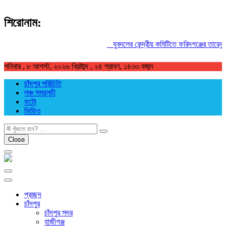
শিরোনাম:
যুবদলের কেন্দ্রীয় কমিটিতে ফরিদগঞ্জের তারেকুর রহমান
শনিবার , ৮ আগস্ট, ২০২৬ খ্রিষ্টাব্দ , ২৪ শ্রাবণ, ১৪৩৩ বঙ্গাব্দ
চাঁদপুর পরিচিতি
লঞ্চ সময়সূচী
ফটো
ভিডিও
খুজুন
Close
প্রচ্ছদ
চাঁদপুর
চাঁদপুর সদর
হাজীগঞ্জ