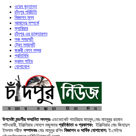
ওয়েব বৃত্তান্ত
চাঁদপুর পরিচিতি
বিজ্ঞাপন মুল্য
আমাদের সম্পর্কে
ক্যারিয়ার
চাঁদপুর এর ডাক্তারগন
লঞ্চ সময়সূচী
ট্রেন সময়সূচী
জরুরী ফোন নম্বর
প্রতিনিধি
ভ্রমন গাইড
যোগাযোগ
উপদেষ্টা মন্ডলীর সম্মানিত সদস্যঃ
এডভোকেট শাহরিয়ার মাহমুদ,মোঃ মাহবুবুর রহমান
পাটওয়ারী, ইঞ্জিনিয়ার সোহাগ মজুমদার
প্রতিষ্ঠাতা ও প্রকাশক:
ইঞ্জিনিয়ার মোঃ জিহাদুল
ইসলাম শরীফ
সম্পাদকঃ
মোঃ মামুনুর রশিদ
বিজ্ঞাপন ও সার্বিক যোগাযোগ:
ই-মেইলঃ
chandpurnews99@gmail.com