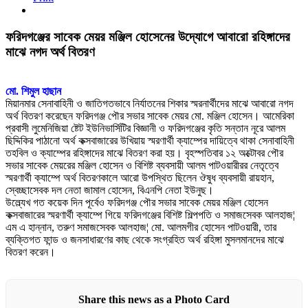
ফরিদগঞ্জের সাবেক মেয়র মঞ্জিল হোসেনের উদ্যোগে আবারো রহিঙ্গাদের
মাঝে নগদ অর্থ বিতরণ
মো. শিমুল হাছান
মিয়ানমার সেনাবাহিনী ও জাতিগতভাবে নির্যাতনের শিকার স্মরনার্থীদের মাঝে আবারো নগদ
অর্থ বিতরণ করেছেন ফরিদগঞ্জ পৌর সভার সাবেক মেয়র মো. মঞ্জিল হোসেন। আমেরিকা
প্রবাসী লুমেনিজিয়া ষ্টেট ইউনিভার্সিটির বিজ্ঞানী ও ফরিদগঞ্জের কৃতি সন্তান নূরে আলম
ছিদ্দিকির পাঠানো অর্থ কক্সবাজারের উখিয়ায় স্মরণার্থী ক্যাম্পের দায়িত্বে থাকা সেনাবাহিনী
তহবিল ও ক্যাম্পের রহিঙ্গাদের মাঝে বিতরণ করা হয়। বৃহস্পতিবার ১২ অক্টোবর পৌর
সভার সাবেক মেয়রের মঞ্জিল হোসেন ও বিশিষ্ট ব্যবসায়ী আলম পাটওয়ারীরর নেতৃত্বে
স্মরণার্থী ক্যাম্পে অর্থ বিতরণকালে আরো উপস্থিত ছিলেন ঔষুধ ব্যবসায়ী রায়হান,
স্বেচ্ছাসেবক দল নেতা জামাল হোসেন, বিএনপি নেতা ইউনুছ।
উল্ল্যেখ গত কয়েক দিন পূর্বেও ফরিদগঞ্জ পৌর সভার সাবেক মেয়র মঞ্জিল হোসেন
কক্সবাজারের স্মরণার্থী ক্যাম্পে গিয়ে ফরিদগঞ্জের বিশিষ্ট শিল্পপতি ও সমাজসেবক আলহাজ¦
এম এ হান্নান, তরুণ সমাজসেবক আলহাজ¦ মো. আলমগীর হোসেন পাটওয়ারী, তার
ব্যক্তিগত ফান্ড ও জনসাধারণের কাছ থেকে সংগ্রহিত অর্থ রহিঙ্গা মুসলমানদের মাঝে
বিতরণ করেন।
Share this news as a Photo Card