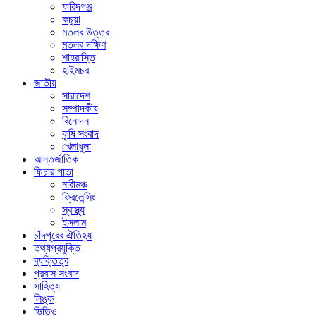
ফরিদগঞ্জ
কচুয়া
মতলব উত্তর
মতলব দক্ষিণ
শাহরাস্তি
হাইমচর
জাতীয়
সারাদেশ
সম্পাদকীয়
বিনোদন
কৃষি সংবাদ
খেলাধুলা
আন্তর্জাতিক
ফিচার পাতা
নারীমঞ্চ
ফ্রিলেন্সিং
স্বাস্থ্য
ইসলাম
চাঁদপুরের ঐতিহ্য
তথ্যপ্রযুক্তি
ব্যক্তিত্ব
প্রবাস সংবাদ
সাহিত্য
লিঙ্ক
ভিডিও