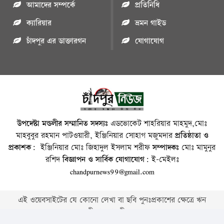
আমাদের সম্পর্কে
প্রতিনিধি
ক্যারিয়ার
ভ্রমন গাইড
চাঁদপুর এর ডাক্তারগন
যোগাযোগ
উপদেষ্টা মন্ডলীর সম্মানিত সদস্যঃ
এডভোকেট শাহরিয়ার মাহমুদ,মোঃ
মাহবুবুর রহমান পাটওয়ারী, ইঞ্জিনিয়ার সোহাগ মজুমদার
প্রতিষ্ঠাতা ও
প্রকাশক:
ইঞ্জিনিয়ার মোঃ জিহাদুল ইসলাম শরীফ
সম্পাদকঃ
মোঃ মামুনুর
রশিদ
বিজ্ঞাপন ও সার্বিক যোগাযোগ:
ই-মেইলঃ
chandpurnews99@gmail.com
এই ওয়েবসাইটের যে কোনো লেখা বা ছবি পুনঃপ্রকাশের ক্ষেত্রে ঋন
স্বীকার বাঞ্চনীয় ।