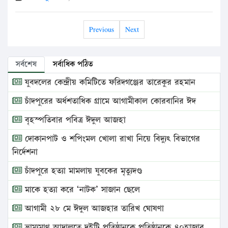
Previous
Next
সর্বশেষ
সর্বাধিক পঠিত
যুবদলের কেন্দ্রীয় কমিটিতে ফরিদগঞ্জের তারেকুর রহমান
চাঁদপুরের অর্ধশতাধিক গ্রামে আগামীকাল কোরবানির ঈদ
বৃহস্পতিবার পবিত্র ঈদুল আজহা
দোকানপাট ও শপিংমল খোলা রাখা নিয়ে বিদ্যুৎ বিভাগের
নির্দেশনা
চাঁদপুরে হত্যা মামলায় যুবকের মৃত্যুদণ্ড
মাকে হত্যা করে ‘নাটক’ সাজান ছেলে
আগামী ২৮ মে ঈদুল আজহার তারিখ ঘোষণা
ভ্রাম্যমাণ আদালতে দুইটি প্রতিষ্ঠানকে প্রতিষ্ঠানকে ৪০হাজার