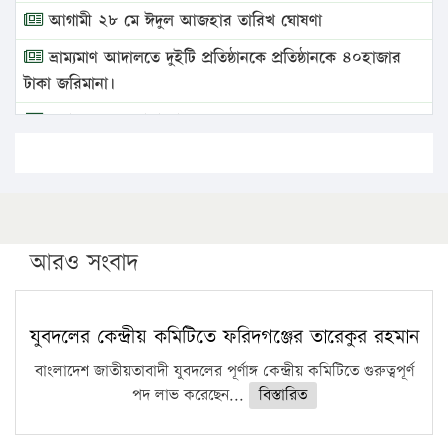
আগামী ২৮ মে ঈদুল আজহার তারিখ ঘোষণা
ভ্রাম্যমাণ আদালতে দুইটি প্রতিষ্ঠানকে প্রতিষ্ঠানকে ৪০হাজার
টাকা জরিমানা।
এবার লঞ্চের ভাড়া বাড়ল
১৭ থেকে ২১ শতাংশ বিদ্যুতের দাম বাড়ানোর প্রস্তাব পিডিবির
১৬ মে চাঁদপুর ও ২৫ মে ফেনী সফরে যাবেন প্রধানমন্ত্রী
উচ্চশিক্ষায় গৌরবময় অর্জন: পূর্ণ স্কলারশিপে যুক্তরাষ্ট্রে
পিএইচডি করছেন কুয়েটের কৃতি…
আরও সংবাদ
সারা দেশে বজ্রাঘাতে ১৪ জনের প্রাণহানি
কঠোর হচ্ছে এসএসসি ও এইচএসসি পরীক্ষা
যুবদলের কেন্দ্রীয় কমিটিতে ফরিদগঞ্জের তারেকুর রহমান
ফরিদগঞ্জে আগুনে পুড়লো ৬ ব্যবসা প্রতিষ্ঠান
বাংলাদেশ জাতীয়তাবাদী যুবদলের পূর্ণাঙ্গ কেন্দ্রীয় কমিটিতে গুরুত্বপূর্ণ
পদ লাভ করেছেন...
বিস্তারিত