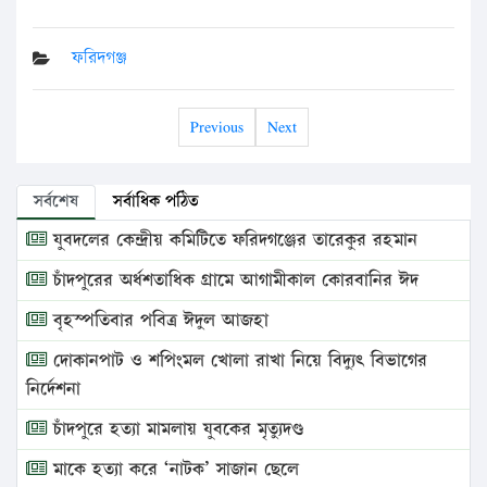
ফরিদগঞ্জ
Previous
Next
সর্বশেষ
সর্বাধিক পঠিত
যুবদলের কেন্দ্রীয় কমিটিতে ফরিদগঞ্জের তারেকুর রহমান
চাঁদপুরের অর্ধশতাধিক গ্রামে আগামীকাল কোরবানির ঈদ
বৃহস্পতিবার পবিত্র ঈদুল আজহা
দোকানপাট ও শপিংমল খোলা রাখা নিয়ে বিদ্যুৎ বিভাগের
নির্দেশনা
চাঁদপুরে হত্যা মামলায় যুবকের মৃত্যুদণ্ড
মাকে হত্যা করে ‘নাটক’ সাজান ছেলে