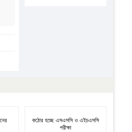
এবার লঞ্চের ভাড়া বাড়ল
১৭ থেকে ২১ শতাংশ বিদ্যুতের দাম বাড়ানোর
প্রস্তাব পিডিবির
১৬ মে চাঁদপুর ও ২৫ মে ফেনী সফরে যাবেন
প্রধানমন্ত্রী
উচ্চশিক্ষায় গৌরবময় অর্জন: পূর্ণ স্কলারশিপে
যুক্তরাষ্ট্রে পিএইচডি করছেন কুয়েটের কৃতি…
সারা দেশে বজ্রাঘাতে ১৪ জনের প্রাণহানি
কঠোর হচ্ছে এসএসসি ও এইচএসসি পরীক্ষা
ফরিদগঞ্জে আগুনে পুড়লো ৬ ব্যবসা প্রতিষ্ঠান
জনের
কঠোর হচ্ছে এসএসসি ও এইচএসসি
পরীক্ষা