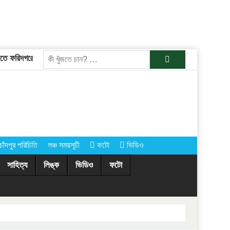
ে ফরিদগঞ্জের তারেকুর রহমান
চাঁদপুরের অর্ধশতাধিক গ্রামে আগামীকাল কোরবানির
খুজুন
চাঁদপুর পরিচিতি
লঞ্চ সময়সূচী
ফটো
ভিডিও
সাহিত্য
লিঙ্ক
ভিডিও
ফটো