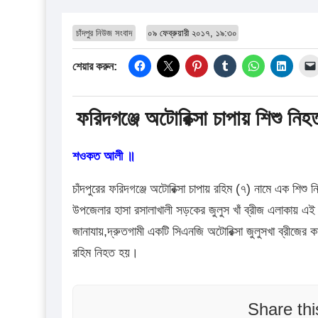
চাঁদপুর নিউজ সংবাদ
০৯ ফেব্রুয়ারী ২০১৭, ১৯:৩০
শেয়ার করুন:
ফরিদগঞ্জে অটোরিক্সা চাপায় শিশু নিহ
শওকত আলী ॥
চাঁদপুরের ফরিদগঞ্জে অটোরিক্সা চাপায় রহিম (৭) নামে এক শিশ
উপজেলার হাসা রসালাখালী সড়কের জুলুস খাঁ ব্রীজ এলাকায় এই
জানাযায়,দ্রুতগামী একটি সিএনজি অটোরিক্সা জুলুসখা ব্রীজের 
রহিম নিহত হয়।
Share th