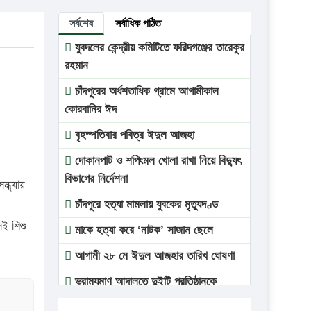
সর্বশেষ
সর্বাধিক পঠিত
যুবদলের কেন্দ্রীয় কমিটিতে ফরিদগঞ্জের তারেকুর
রহমান
চাঁদপুরের অর্ধশতাধিক গ্রামে আগামীকাল
কোরবানির ঈদ
বৃহস্পতিবার পবিত্র ঈদুল আজহা
দোকানপাট ও শপিংমল খোলা রাখা নিয়ে বিদ্যুৎ
বিভাগের নির্দেশনা
্ধ্যায়
চাঁদপুরে হত্যা মামলায় যুবকের মৃত্যুদণ্ড
েই শিশু
মাকে হত্যা করে ‘নাটক’ সাজান ছেলে
আগামী ২৮ মে ঈদুল আজহার তারিখ ঘোষণা
ভ্রাম্যমাণ আদালতে দুইটি প্রতিষ্ঠানকে
প্রতিষ্ঠানকে ৪০হাজার টাকা জরিমানা।