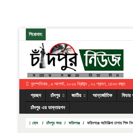
শিরোনাম:
বৃহস্পতিবার , ৬ আগস্ট, ২০২৬ খ্রিষ্টাব্দ , ২২ শ্রাবণ, ১৪৩৩ বঙ্গাব্দ
প্রচ্ছদ
চাঁদপুর
জাতীয়
আন্তর্জাতিক
ফিচার 
চাঁদপুর এর ডাক্তারগন
হোম
/
চাঁদপুর সদর
/
ফরিদগঞ্জ
/
ফরিদগঞ্জে অটোরিক্সা চাপায় শিশু ন