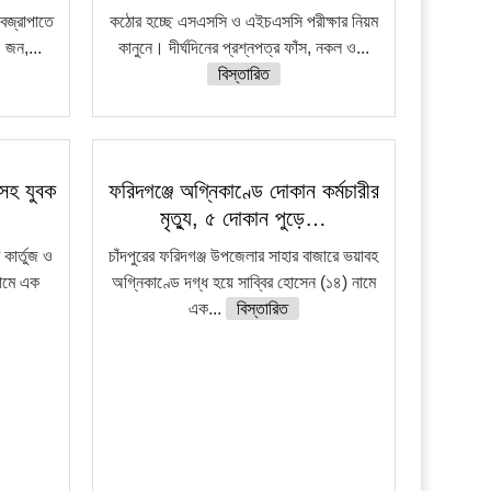
বজ্রাপাতে
কঠোর হচ্ছে এসএসসি ও এইচএসসি পরীক্ষার নিয়ম
 জন,...
কানুনে। দীর্ঘদিনের প্রশ্নপত্র ফাঁস, নকল ও...
বিস্তারিত
রসহ যুবক
ফরিদগঞ্জে অগ্নিকাণ্ডে দোকান কর্মচারীর
মৃত্যু, ৫ দোকান পুড়ে…
কার্তুজ ও
চাঁদপুরের ফরিদগঞ্জ উপজেলার সাহার বাজারে ভয়াবহ
নামে এক
অগ্নিকাণ্ডে দগ্ধ হয়ে সাব্বির হোসেন (১৪) নামে
এক...
বিস্তারিত