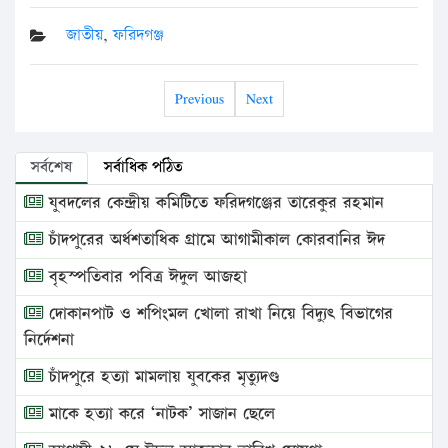
জাতীয়
,
ফরিদগঞ্জ
Previous
Next
সর্বশেষ
সর্বাধিক পঠিত
যুবদলের কেন্দ্রীয় কমিটিতে ফরিদগঞ্জের তারেকুর রহমান
চাঁদপুরের অর্ধশতাধিক গ্রামে আগামীকাল কোরবানির ঈদ
বৃহস্পতিবার পবিত্র ঈদুল আজহা
দোকানপাট ও শপিংমল খোলা রাখা নিয়ে বিদ্যুৎ বিভাগের
নির্দেশনা
চাঁদপুরে হত্যা মামলায় যুবকের মৃত্যুদণ্ড
মাকে হত্যা করে ‘নাটক’ সাজান ছেলে