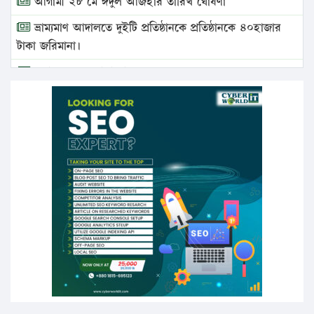
আগামী ২৮ মে ঈদুল আজহার তারিখ ঘোষণা
ভ্রাম্যমাণ আদালতে দুইটি প্রতিষ্ঠানকে প্রতিষ্ঠানকে ৪০হাজার
টাকা জরিমানা।
এবার লঞ্চের ভাড়া বাড়ল
১৭ থেকে ২১ শতাংশ বিদ্যুতের দাম বাড়ানোর প্রস্তাব পিডিবির
১৬ মে চাঁদপুর ও ২৫ মে ফেনী সফরে যাবেন প্রধানমন্ত্রী
উচ্চশিক্ষায় গৌরবময় অর্জন: পূর্ণ স্কলারশিপে যুক্তরাষ্ট্রে
পিএইচডি করছেন কুয়েটের কৃতি…
সারা দেশে বজ্রাঘাতে ১৪ জনের প্রাণহানি
কঠোর হচ্ছে এসএসসি ও এইচএসসি পরীক্ষা
ফরিদগঞ্জে আগুনে পুড়লো ৬ ব্যবসা প্রতিষ্ঠান