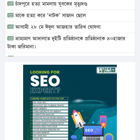
চাঁদপুরে হত্যা মামলায় যুবকের মৃত্যুদণ্ড
মাকে হত্যা করে ‘নাটক’ সাজান ছেলে
আগামী ২৮ মে ঈদুল আজহার তারিখ ঘোষণা
ভ্রাম্যমাণ আদালতে দুইটি প্রতিষ্ঠানকে প্রতিষ্ঠানকে ৪০হাজার
টাকা জরিমানা।
এবার লঞ্চের ভাড়া বাড়ল
১৭ থেকে ২১ শতাংশ বিদ্যুতের দাম বাড়ানোর প্রস্তাব পিডিবির
১৬ মে চাঁদপুর ও ২৫ মে ফেনী সফরে যাবেন প্রধানমন্ত্রী
উচ্চশিক্ষায় গৌরবময় অর্জন: পূর্ণ স্কলারশিপে যুক্তরাষ্ট্রে
পিএইচডি করছেন কুয়েটের কৃতি…
সারা দেশে বজ্রাঘাতে ১৪ জনের প্রাণহানি
কঠোর হচ্ছে এসএসসি ও এইচএসসি পরীক্ষা
ফরিদগঞ্জে আগুনে পুড়লো ৬ ব্যবসা প্রতিষ্ঠান