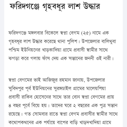
ফরিদগঞ্জে গৃহবধূর লাশ উদ্ধার
ফরিদগঞ্জে মঙ্গলবার বিকেলে স্বপ্না বেগম (২৫) নামে এক
গৃহবধূর লাশ উদ্ধার করেছে থানা পুলিশ। উপজেলার বালিথুবা
পশ্চিম ইউনিয়নের খাড়কাদিয়া গ্রামে প্রবাসী স্বামীর সাথে
ঝগড়া করে গলায় ফাঁস দেয় এক সন্তানের জননী ওই নারী।
স্বপ্না বেগমের ভাই আজিজুর রহমান জানায়, উপজেলার
সুবিদপুর পূর্ব ইউনিয়নের সুরঙ্গচাইল গ্রামের মালেয়শিয়া
প্রবাসী রাকিব হোসেনের সাথে তার বোন স্বপ্না বেগমের প্রায়
৪ বছর পূর্বে বিয়ে হয়। তাদের ঘরে ২ বছরের এক পুত্র সন্তান
রয়েছে। গত সোমবার রাতে স্বপ্না বেগম প্রবাসীর স্বামীর সাথে
কথোপকথনের এক পর্যায়ে বাপের বাড়ি খাড়দখাদিয়া গ্রামে