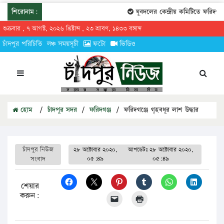
শিরোনাম:
যুবদলের কেন্দ্রীয় কমিটিতে ফরিদগঞ্জ
শুক্রবার , ৭ আগস্ট, ২০২৬ খ্রিষ্টাব্দ , ২৩ শ্রাবণ, ১৪৩৩ বঙ্গাব্দ
চাঁদপুর পরিচিতি
লঞ্চ সময়সূচী
ফটো
ভিডিও
হোম
/
চাঁদপুর সদর
/
ফরিদগঞ্জ
/
ফরিদগঞ্জে গৃহবধূর লাশ উদ্ধার
চাঁদপুর নিউজ
২৮ অক্টোবার ২০২০,
আপডেটঃ
২৮ অক্টোবার ২০২০,
সংবাদ
০৫:৪৯
০৫:৪৯
শেয়ার
করুন: