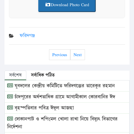
Download Photo Card
ফরিদগঞ্জ
Previous
Next
সর্বশেষ
সর্বাধিক পঠিত
যুবদলের কেন্দ্রীয় কমিটিতে ফরিদগঞ্জের তারেকুর রহমান
চাঁদপুরের অর্ধশতাধিক গ্রামে আগামীকাল কোরবানির ঈদ
বৃহস্পতিবার পবিত্র ঈদুল আজহা
দোকানপাট ও শপিংমল খোলা রাখা নিয়ে বিদ্যুৎ বিভাগের
নির্দেশনা