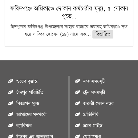
ফরিদগঞ্জে অগ্নিকাণ্ডে দোকান কর্মচারীর মৃত্যু, ৫ দোকান
পুড়ে…
চাঁদপুরের ফরিদগঞ্জ উপজেলার সাহার বাজারে ভয়াবহ অগ্নিকাণ্ডে দগ্ধ
হয়ে সাব্বির হোসেন (১৪) নামে এক...
বিস্তারিত
ওয়েব বৃত্তান্ত
লঞ্চ সময়সূচী
চাঁদপুর পরিচিতি
ট্রেন সময়সূচী
বিজ্ঞাপন মুল্য
জরুরী ফোন নম্বর
আমাদের সম্পর্কে
প্রতিনিধি
ক্যারিয়ার
ভ্রমন গাইড
চাঁদপুর এর ডাক্তারগন
যোগাযোগ