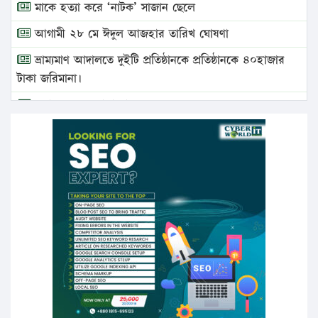
মাকে হত্যা করে ‘নাটক’ সাজান ছেলে
আগামী ২৮ মে ঈদুল আজহার তারিখ ঘোষণা
ভ্রাম্যমাণ আদালতে দুইটি প্রতিষ্ঠানকে প্রতিষ্ঠানকে ৪০হাজার
টাকা জরিমানা।
এবার লঞ্চের ভাড়া বাড়ল
১৭ থেকে ২১ শতাংশ বিদ্যুতের দাম বাড়ানোর প্রস্তাব পিডিবির
১৬ মে চাঁদপুর ও ২৫ মে ফেনী সফরে যাবেন প্রধানমন্ত্রী
উচ্চশিক্ষায় গৌরবময় অর্জন: পূর্ণ স্কলারশিপে যুক্তরাষ্ট্রে
পিএইচডি করছেন কুয়েটের কৃতি…
সারা দেশে বজ্রাঘাতে ১৪ জনের প্রাণহানি
কঠোর হচ্ছে এসএসসি ও এইচএসসি পরীক্ষা
ফরিদগঞ্জে আগুনে পুড়লো ৬ ব্যবসা প্রতিষ্ঠান