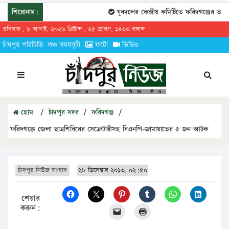
শিরোনাম:
যুবদলের কেন্দ্রীয় কমিটিতে ফরিদগঞ্জের তারেক
রবিবার , ৯ আগস্ট, ২০২৬ খ্রিষ্টাব্দ , ২৫ শ্রাবণ, ১৪৩৩ বঙ্গাব্দ
চাঁদপুর পরিচিতি
লঞ্চ সময়সূচী
ফটো
ভিডিও
হোম
/
চাঁদপুর সদর
/
ফরিদগঞ্জ
/
ফরিদগঞ্জে জেলা ছাত্রশিবিরের সেক্রেটারীসহ বিএনপি-জামায়াতের ৫ জন আটক
চাঁদপুর নিউজ সংবাদ
২৮ ডিসেম্বার ২০১৩, ০২:৫০
শেয়ার
করুন: