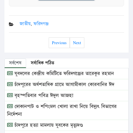
জাতীয়
,
ফরিদগঞ্জ
Previous
Next
সর্বশেষ
সর্বাধিক পঠিত
যুবদলের কেন্দ্রীয় কমিটিতে ফরিদগঞ্জের তারেকুর রহমান
চাঁদপুরের অর্ধশতাধিক গ্রামে আগামীকাল কোরবানির ঈদ
বৃহস্পতিবার পবিত্র ঈদুল আজহা
দোকানপাট ও শপিংমল খোলা রাখা নিয়ে বিদ্যুৎ বিভাগের
নির্দেশনা
চাঁদপুরে হত্যা মামলায় যুবকের মৃত্যুদণ্ড