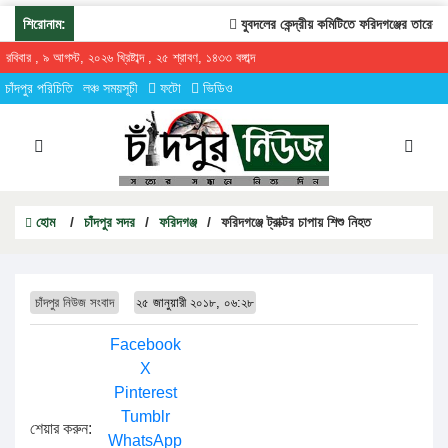
শিরোনাম:
যুবদলের কেন্দ্রীয় কমিটিতে ফরিদগঞ্জের তারেকুর র
রবিবার , ৯ আগস্ট, ২০২৬ খ্রিষ্টাব্দ , ২৫ শ্রাবণ, ১৪৩৩ বঙ্গাব্দ
চাঁদপুর পরিচিতি
লঞ্চ সময়সূচী
ফটো
ভিডিও
হোম
/
চাঁদপুর সদর
/
ফরিদগঞ্জ
/
ফরিদগঞ্জে ট্রাক্টর চাপায় শিশু নিহত
চাঁদপুর নিউজ সংবাদ
২৫ জানুয়ারী ২০১৮, ০৬:২৮
Facebook
X
Pinterest
Tumblr
শেয়ার করুন:
WhatsApp