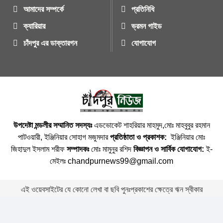
আমাদের সম্পর্কে
প্রতিনিধি
ক্যারিয়ার
ভ্রমন গাইড
চাঁদপুর এর ডাক্তারগন
যোগাযোগ
উপদেষ্টা মন্ডলীর সম্মানিত সদস্যঃ
এডভোকেট শাহরিয়ার মাহমুদ,মোঃ মাহবুবুর রহমান
পাটওয়ারী, ইঞ্জিনিয়ার সোহাগ মজুমদার
প্রতিষ্ঠাতা ও প্রকাশক:
ইঞ্জিনিয়ার মোঃ
জিহাদুল ইসলাম শরীফ
সম্পাদকঃ
মোঃ মামুনুর রশিদ
বিজ্ঞাপন ও সার্বিক যোগাযোগ:
ই-
মেইলঃ chandpurnews99@gmail.com
এই ওয়েবসাইটের যে কোনো লেখা বা ছবি পুনঃপ্রকাশের ক্ষেত্রে ঋন স্বীকার
বাঞ্চনীয় ।
Copyright © 2026 • Chandpurnews.com • All Rights Reserved