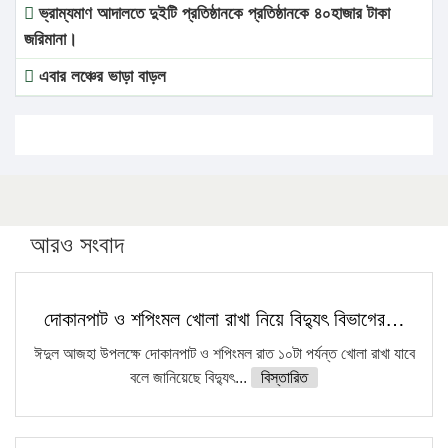
ভ্রাম্যমাণ আদালতে দুইটি প্রতিষ্ঠানকে প্রতিষ্ঠানকে ৪০হাজার টাকা
জরিমানা।
এবার লঞ্চের ভাড়া বাড়ল
১৭ থেকে ২১ শতাংশ বিদ্যুতের দাম বাড়ানোর প্রস্তাব পিডিবির
১৬ মে চাঁদপুর ও ২৫ মে ফেনী সফরে যাবেন প্রধানমন্ত্রী
উচ্চশিক্ষায় গৌরবময় অর্জন: পূর্ণ স্কলারশিপে যুক্তরাষ্ট্রে পিএইচডি
করছেন কুয়েটের কৃতি…
আরও সংবাদ
সারা দেশে বজ্রাঘাতে ১৪ জনের প্রাণহানি
কঠোর হচ্ছে এসএসসি ও এইচএসসি পরীক্ষা
দোকানপাট ও শপিংমল খোলা রাখা নিয়ে বিদ্যুৎ বিভাগের…
ফরিদগঞ্জে আগুনে পুড়লো ৬ ব্যবসা প্রতিষ্ঠান
ঈদুল আজহা উপলক্ষে দোকানপাট ও শপিংমল রাত ১০টা পর্যন্ত খোলা রাখা যাবে
বলে জানিয়েছে বিদ্যুৎ...
বিস্তারিত