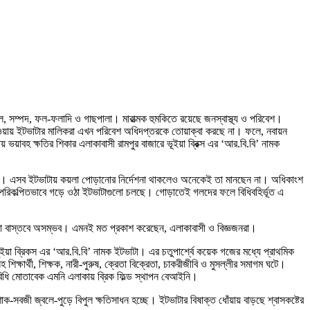
সল, সম্পদ, ফল-ফলাদি ও গাছপালা। মারাত্মক হুমকিতে রয়েছে জনস্বাস্থ্য ও পরিবেশ।
েওয়ায় ইটভাটার মালিকরা এখন পরিবেশ অধিদপ্তরকে তোয়াক্বা করছে না। ফলে, নবায়ন
য়াবহ ক্ষতির শিকার এলাকাবাসী রামপুর বাজারে ভূইয়া ব্রিক্স এর ‘আর.বি.বি’ নামক
্থাপিত। এসব ইটভাটায় কয়লা পোড়ানোর নির্দেশনা থাকলেও অনেকেই তা মানছেন না। অধিকাংশ
অপরিকল্পিতভাবে গড়ে ওঠা ইটভাটাগুলো চলছে। গোড়াতেই গলদের ফলে বিধিবহির্ভূত এ
করা বাস্তবে অসম্ভব। এমনই মত প্রকাশ করেছেন, এলাকাবাসী ও বিজ্ঞজনরা।
ুইয়া ব্রিকস এর ‘আর.বি.বি’ নামক ইটভাটা। এর চতুপার্শ্বে কয়েক গজের মধ্যে প্রাথমিক
শিক্ষার্থী, শিক্ষক, নারী-পুরুষ, ক্রেতা বিক্রেতা, চাকরীজীবি ও মুসল্লীর সমাগম ঘটে।
 বিধি মোতাবেক এমনি এলাকায় ব্রিক ফিল্ড স্থাপন বেআইনি।
-সবজী জ্বলে-পুড়ে বিপুল ক্ষতিসাধন হচ্ছে। ইটভাটার বিষাক্ত ধোঁয়ায় বাড়ছে শ্বাসকষ্টের