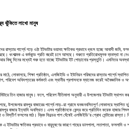
্য ঝুঁকিতে লাখো মানুষ
ের রাস্তার পার্শ্বে গড়ে ওঠা ইটভাটার ভয়াবহ ক্ষতিকর প্রভাবে ধ্বংস হচ্ছে আবাদী জমি, ফ
ে। ধংশাত্মক এ কর্মকান্ড প্রতি বছরই চলে আসছে। শুরুতে প্রতিরোধমূলক ব্যবস্থা না ন
র কিছু দিনের মধ্যেই শুরু হতে যাচ্ছে ইটভাটায় ইট পোড়ানোর প্রস্তুতি। এমনিতর অবস্থায় ভ
।
ের মাঠে, লোকালয়ে, শিক্ষা প্রতিষ্ঠান, এলজিইডি ও ইউনিয়ন পরিষদের রাস্তার পার্শ্বে স
গ, পরিবেশ অধিদপ্তরের কর্মকর্তা এবং স্থানীয় প্রশাসনকে ম্যানেজ করেই অবৈজ্ঞানিক ও 
লোমিটারে তিন হাজার মানুষ। ফলে, পরিবেশ নীতিমালা অনুযায়ী এ উপজেলায় ইটভাটা স্থাপন 
ছে, উপজেলার রামপুর বাজারের পার্শ্বে লাড়–য়া গ্রামে ঘনজনবসিতপূর্ণ লোকালয়ে স্থাপিত ভ
 রামপুর বাজার ইত্যাদি অবস্থিত। এসব প্রতিষ্ঠানকে কেন্দ্র করে প্রতিদিন কয়েক হাজার শিশুসহ 
ও বিস্তীর্ণ ফসলের মাঠ। ব্রিক ফিল্ডের পাশ ঘেঁষেই এলজিইডি’র গ্রোথ সেন্টারের রাস্তা।
 এ ইটভাটার ক্ষতিকর প্রভাবে ও বায়ুদূষণের কারণে গাছের ডালপালা, লতাপাতা, ফসলাদি ও শাক