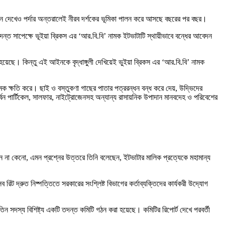
ন দেখেও পর্দার অন্তরালেই নীরব দর্শকের ভূমিকা পালন করে আসছে বছরের পর বছর।
দন্ত সাপেক্ষে ভূইয়া ব্রিকস এর ‘আর.বি.বি’ নামক ইটভাটাটি স্থায়ীভাবে বন্ধের আবেদন
ছে। কিন্তু এই আইনকে বৃদ্ধাঙ্গুলী দেখিয়েই ভুইয়া ব্রিকস এর ‘আর.বি.বি’ নামক
্মক ক্ষতি করে। ছাই ও বস্তুকণা গাছের পাতার পত্ররন্ধন বন্ধ করে দেয়, উদ্ভিদের
্বন পার্টিকেল, সালফার, নাইট্রোজেনসহ অন্যান্য রাসায়নিক উপাদান মানবদেহ ও পরিবেশের
ন না কেনো, এমন প্রশ্নের উত্তরে তিনি বলেছেন, ইটভাটার মালিক প্রত্যেকে মহামান্য
রিট দ্রুত নিষ্পত্তিতে সরকারের সংশ্লিষ্ট বিভাগের কর্তাব্যক্তিদের কার্যকরী উদ্যোগ
ন সদস্য বিশিষ্ট্য একটি তদন্ত কমিটি গঠন করা হয়েছে। কমিটির রিপোর্ট দেখে পরবর্তী