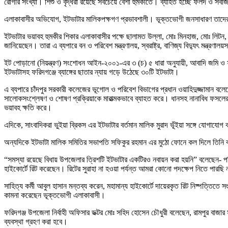
রোগীর সংখ্যা। শিশু ও বৃদ্ধরা রয়েছে সবচেয়ে বেশী হুমকীতে। ব্যাহত হচ্ছে ফলদ ও স
এলাকাবাসীর অভিযোগ, ইটভাটার মালিকপক্ষগণ প্রভাবশালী। ভূক্তভোগী জনসাধারণ তাদের 
ইটভাটার ভয়াবহ হুমকীর শিকার এলাকাবাসীর পক্ষে ছালামত উল্লা, মোঃ মিনহাজ, মোঃ লিটন, 
জানিয়েছেন। তারা এ ব্যপারে বন ও পরিবেশ মন্ত্রণালয়, স্বরাষ্ট্র, বাণিজ্য বিদ্যুৎ মন্ত্
ইট পোড়ানো (নিয়ন্ত্রণ) সংশোধন আইন-২০০১-এর ৩ (চ) ৫ ধারা অনুযায়ী, আবাদি জমি ও ফল
ইটভাটাসহ ফরিদগঞ্জে ব্যাঙ্গের ছাতার ন্যায় গড়ে উঠেছে ৩০টি ইটভাটা।
এ ব্যপারে চাঁদপুর সরকারী কলেজের ভূগোল ও পরিবেশ বিভাগের প্রধান ওয়াহিদুজ্জামান বলে
সালোকসংশ্লেষণ ও শোষণ প্রক্রিয়াকে মারাত্মকভাবে ব্যাহত করে। ধানসহ নানাবিধ ফসলের ফ
ভয়াবহ ক্ষতি করে।
এদিকে, সাংবাদিকরা ভুইয়া ব্রিকস এর ইটভাটার বর্তমান মালিক মুরাদ ভূঁইয়া সঙ্গে যোগা
অন্যদিকে ইটভাটা মালিক সমিতির সভাপতি সফিকুর রহমান এর মুঠো ফোনে কল দিলে তিনি
“সমস্যা রয়েছে বিধায় উপজেলার ত্রিশটি ইটভাটার একটিরও নবায়ন করা হয়নি” বলেছেন- পরিব
হাইকোর্টে রিট করেছেন। রিটের সুরাহা না হওয়া পর্যন্ত আমরা কোনো পদক্ষেপ নিতে পার
সাহিত্য কর্মী আবুল হাসান মন্তব্য করেন, মহামান্য হাইকোর্টে দায়েরকৃত রিট নিষ্পত্তিতে 
কামনা করেছেন ভূক্তভোগী এলাকাবাসী।
ফরিদগঞ্জ উপজেলা নির্বাহী অফিসার ডক্টর মোঃ সহিদ হোসেন চৌধুরী বলেছেন, রামপুর বাজার
ব্যবস্থা গ্রহণ করা হবে।