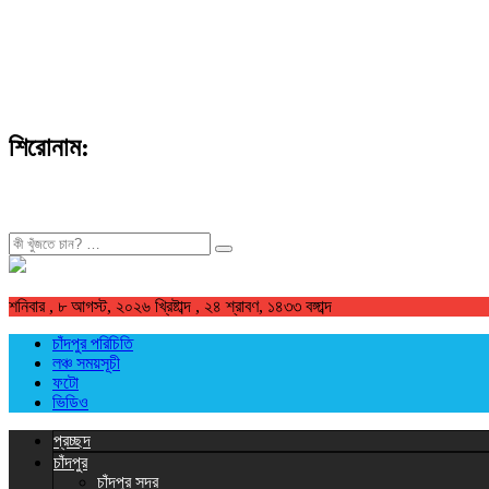
শিরোনাম:
খুজুন
শনিবার , ৮ আগস্ট, ২০২৬ খ্রিষ্টাব্দ , ২৪ শ্রাবণ, ১৪৩৩ বঙ্গাব্দ
চাঁদপুর পরিচিতি
লঞ্চ সময়সূচী
ফটো
ভিডিও
প্রচ্ছদ
চাঁদপুর
চাঁদপুর সদর