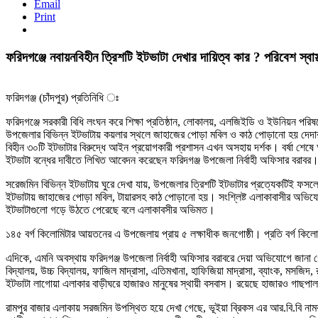
Email
Print
ফরিদগঞ্জে নবায়নবিহীন ত্রিশটি ইটভাটা দেখার দায়িত্ব কার ? পরিবেশ স্বাস্থ
ফরিদগঞ্জ (চাঁদপুর) প্রতিনিধি ঃ
ফরিদগঞ্জে সরকারী বিধি লংঘন করে শিক্ষা প্রতিষ্ঠান, লোকালয়, এলজিইডি ও ইউনিয়ন পরিষদ
উপজেলার বিভিন্ন ইটভাটায় কয়লার স্থলে জাহাজের পোড়া মবিল ও কাঠ পোড়ানো হয় দেদারছ
বিহীন ৩০টি ইটভাটার বিরুদ্ধে আইন প্রয়োগকারী প্রশাসন এখন অসহায় দর্শক। বর্ষা শেষে আ
ইটভাটা বন্ধের দাবীতে লিখিত আবেদন করেছেন ফরিদগঞ্জ উপজেলা নির্বাহী অফিসার বরাবর
সরেজমিন বিভিন্ন ইটভাটায় ঘুরে দেখা যায়, উপজেলার ত্রিশটি ইটভাটার প্রত্যেকটিই ফসল
ইটভাটায় জাহাজের পোড়া মবিল, টায়ারসহ কাঠ পোড়ানো হয়। সংশ্লিষ্ট এলাকাবাসীর অভিযো
ইটভাটাগুলো গড়ে উঠতে পেরেছে বলে এলাকাবসীর অভিমত।
১৪৫ বর্গ কিলোমিটার আয়তনের এ উপজেলায় প্রায় ৫ লক্ষাধীক জনগোষ্ঠী। প্রতি বর্গ কি
এদিকে, এমনি অবস্থায় ফরিদগঞ্জ উপজেলা নির্বাহী অফিসার বরাবরে দেয়া অভিযোগে জানা গে
বিদ্যালয়, উচ্চ বিদ্যালয়, ফাজিল মাদ্রাসা, এতিমখানা, হাফিজিয়া মাদ্রাসা, ব্যাংক, মসজিদ,
ইটভাটা লাগোয়া এলাকার বাড়ীঘরে হাজারও মানুষের স্থায়ী বসবাস। রয়েছে হাজারও গাছপালা 
রামপুর বাজার এলাকায় সরজমিন উপস্থিত হয়ে দেখা গেছে, ভূইয়া ব্রিকস এর আর.বি.বি নামক