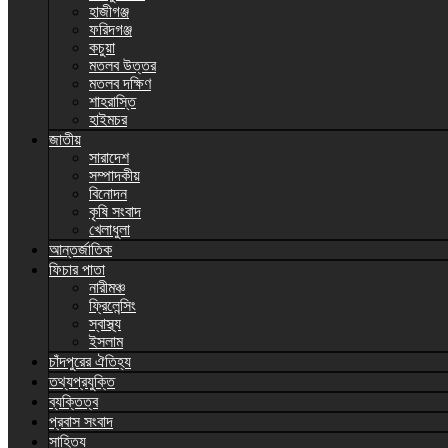
হাজীগঞ্জ
ফরিদগঞ্জ
কচুয়া
মতলব উত্তর
মতলব দক্ষিণ
শাহরাস্তি
হাইমচর
জাতীয়
সারাদেশ
সম্পাদকীয়
বিনোদন
কৃষি সংবাদ
খেলাধুলা
আন্তর্জাতিক
ফিচার পাতা
নারীমঞ্চ
ফ্রিলেন্সিং
স্বাস্থ্য
ইসলাম
চাঁদপুরের ঐতিহ্য
তথ্যপ্রযুক্তি
ব্যক্তিত্ব
প্রবাস সংবাদ
সাহিত্য