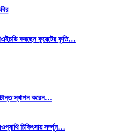
িবির
রে পিএইচডি করছেন কুয়েটের কৃতি…
স্টান্ত স্থাপন করেন…
প্যাথি চিকিৎসায় সর্ম্পূন…