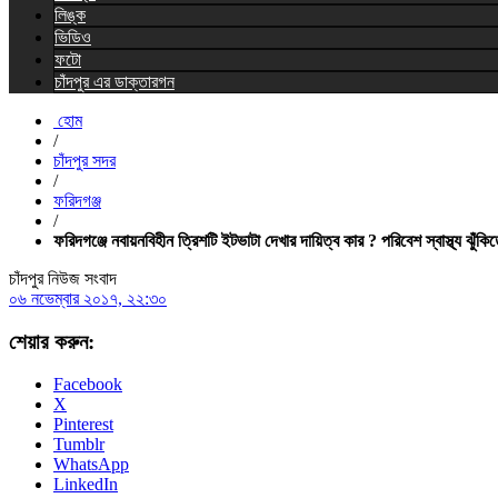
লিঙ্ক
ভিডিও
ফটো
চাঁদপুর এর ডাক্তারগন
হোম
/
চাঁদপুর সদর
/
ফরিদগঞ্জ
/
ফরিদগঞ্জে নবায়নবিহীন ত্রিশটি ইটভাটা দেখার দায়িত্ব কার ? পরিবেশ স্বাস্থ্য ঝুঁকি
চাঁদপুর নিউজ সংবাদ
০৬ নভেম্বার ২০১৭, ২২:৩০
শেয়ার করুন:
Facebook
X
Pinterest
Tumblr
WhatsApp
LinkedIn